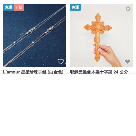
免運
7 折
免運
L'amour 星星珍珠手鏈 (白金色)
耶穌受難像木製十字架 24 公分
高，雕刻木製十字架，耶穌受難
像天主教十字架
看其他商品
ARLOS
AndyCarver
了解品牌
NT$ 4,641
NT$ 6,630
NT$ 1,560
免運
7 折