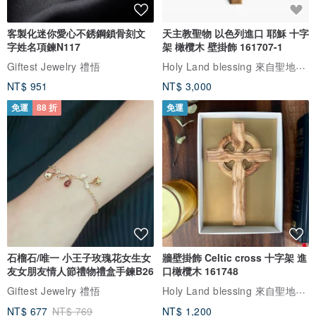
客製化迷你愛心不銹鋼鎖骨刻文
天主教聖物 以色列進口 耶穌 十字
字姓名項鍊N117
架 橄欖木 壁掛飾 161707-1
Holy Land blessing 來自聖地的祝福
Giftest Jewelry 禮悟
NT$ 951
NT$ 3,000
免運
88 折
免運
石榴石/唯一 小王子玫瑰花女生女
牆壁掛飾 Celtic cross 十字架 進
友女朋友情人節禮物禮盒手鍊B26
口橄欖木 161748
Holy Land blessing 來自聖地的祝福
Giftest Jewelry 禮悟
NT$ 677
NT$ 769
NT$ 1,200