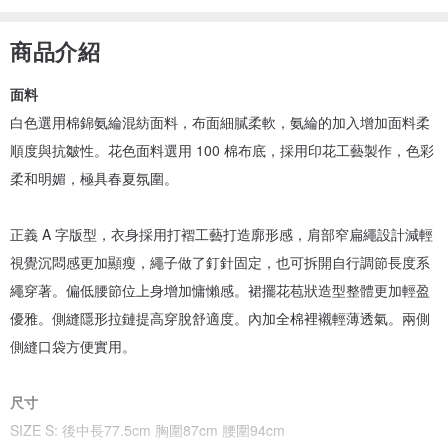
商品介紹
面料
白色選用棉錦氨綸混紡面料，布面細膩柔軟，氨綸的加入增加面料柔
順度與抗皺性。花色面料選用 100 棉布底，採用印花工藝製作，色彩
柔和明媚，極具春夏氛圍。
正義 A 字版型，衣身採用打褶工藝打造廓形感，肩部窄扁繩設計減輕
視覺沉悶感更加顯瘦，繩子做了釘針固定，也可拆開自行調節長度系
繩穿著。偏低腰節位上身增加慵懶感。裙擺花苞狀造型整體更加輕盈
優雅。側縫隱形拉鏈提高穿脫舒適度。內加全棉裡襯輕薄透氣。兩側
側縫口袋方便實用。
尺寸
SIZE S: 後中長77.5cm 胸圍87cm 腰圍94cm