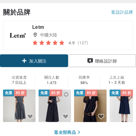
關於品牌
逛設計品牌
Letm
中國大陸
4.9
(127)
領優惠券
聯絡設計師
加入關注
出貨速度
關注人數
回應率
上次上線
7 日以上
1～3 天前
1,473
98%
免運
85 折
免運
85 折
免運
85 折
免運
85 折
逛全部商品