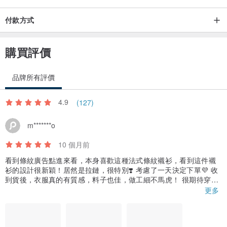
付款方式
購買評價
品牌所有評價
4.9
(127)
m*******o
10 個月前
看到條紋廣告點進來看，本身喜歡這種法式條紋襯衫，看到這件襯
衫的設計很新穎！居然是拉鏈，很特別❣️ 考慮了一天決定下單💜 收
到貨後，衣服真的有質感，料子也佳，做工細不馬虎！ 很期待穿出
門的新手媽媽❤️‍🔥
更多