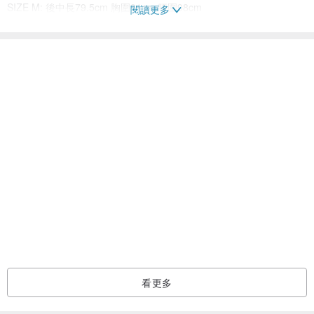
SIZE M: 後中長79.5cm 胸圍91cm 腰圍98cm
閱讀更多
SIZE L: 後中長81.5cm 胸圍95cm 腰圍102cm
手工測量會有2~3公分的誤差，屬於正常范圍
看過此商品的人也搜尋了
購前須知
洋裝/連身裙
衣著良品
/因各類顯示器及拍攝方式的不同可能會有色差情況出現
顏色請以實物為准
/收到商品後若發現質量問題 (線頭 色差除外)
請於簽收起72小時內聯系設計師為您解決
感謝您的包容與理解
/禮貌諮詢 理智購物 買賣自由
拍下商品即默認上述事項 為了您的權益 請在購買前仔細閱讀
如在穿著中有任何疑問 歡迎諮詢
看更多