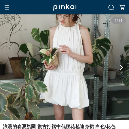
1/11
浪漫的春夏氛圍 復古打褶中低腰花苞連身裙 白色/花色