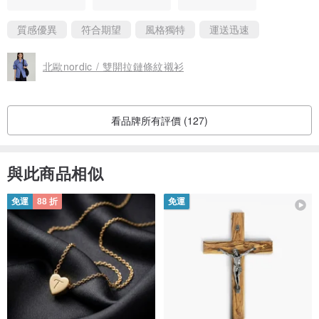
質感優異
符合期望
風格獨特
運送迅速
北歐nordic / 雙開拉鏈條紋襯衫
看品牌所有評價 (127)
與此商品相似
免運
88 折
免運