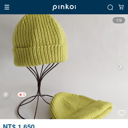
1/9
5
NT$ 1,650