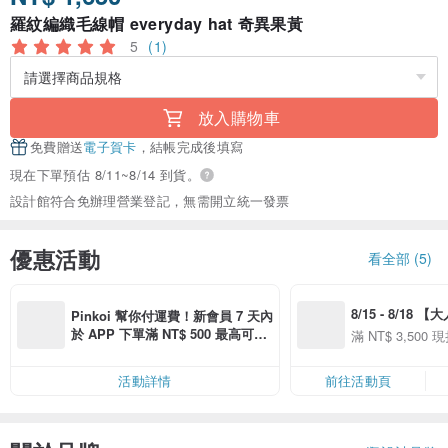
羅紋編織毛線帽 everyday hat 奇異果黃
5
(1)
放入購物車
免費贈送
電子賀卡
，結帳完成後填寫
現在下單預估 8/11~8/14 到貨。
設計館符合免辦理營業登記，無需開立統一發票
優惠活動
看全部 (5)
8/15 - 8/18 
Pinkoi 幫你付運費！新會員 7 天內
季】滿 NT$3500
於 APP 下單滿 NT$ 500 最高可折
滿 NT$ 3,500 現
50
運費 NT$ 100
50
活動詳情
前往活動頁