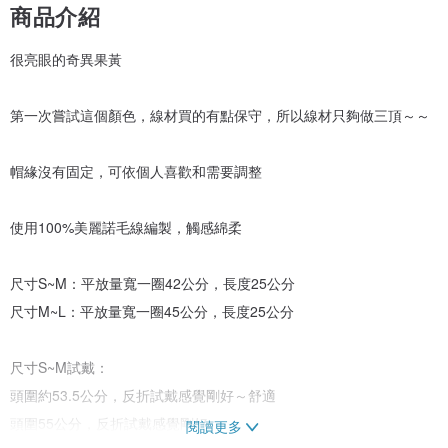
商品介紹
很亮眼的奇異果黃
第一次嘗試這個顏色，線材買的有點保守，所以線材只夠做三頂～～
帽緣沒有固定，可依個人喜歡和需要調整
使用100%美麗諾毛線編製，觸感綿柔
尺寸S~M：平放量寬一圈42公分，長度25公分
尺寸M~L：平放量寬一圈45公分，長度25公分
尺寸S~M試戴：
頭圍約53.5公分，反折試戴感覺剛好～舒適
頭圍55公分，反折試戴感覺剛好
閱讀更多