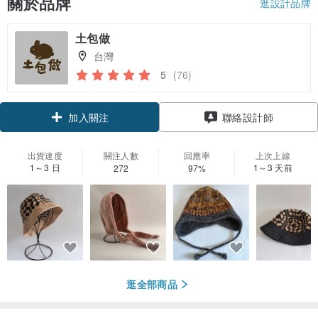
關於品牌
逛設計品牌
土包做
台灣
5
(76)
加入關注
聯絡設計師
出貨速度
關注人數
回應率
上次上線
1～3 日
1～3 天前
272
97%
逛全部商品