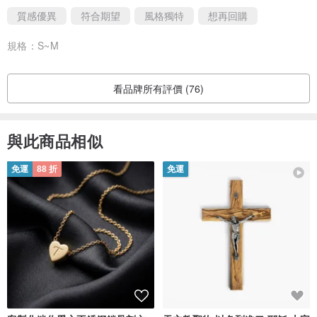
質感優異
符合期望
風格獨特
想再回購
規格：
S~M
看品牌所有評價 (76)
與此商品相似
免運
88 折
免運