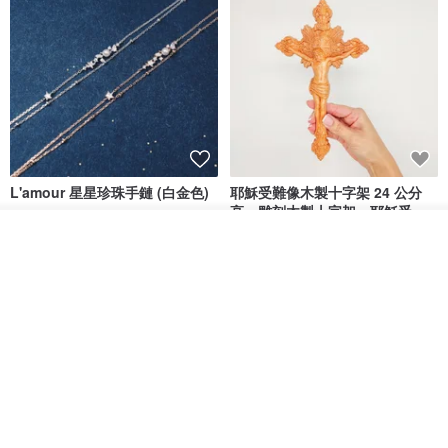
L'amour 星星珍珠手鏈 (白金色)
耶穌受難像木製十字架 24 公分
高，雕刻木製十字架，耶穌受難
像天主教十字架
ARLOS
AndyCarver
放入購物車
加入收藏
了解品牌
NT$ 4,641
NT$ 6,630
NT$ 1,560
免運
7 折