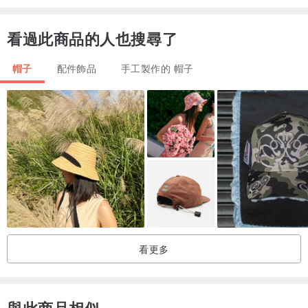
尺寸M~L試戴：
看過此商品的人也搜尋了
頭圍約53.5公分，反折試戴感覺舒適偏鬆
頭圍55公分，反折試戴感覺舒適
帽子
配件飾品
手工製作的 帽子
緊～鬆的程度：合＞＞剛好＞＞舒適＞＞寬鬆
試戴僅供參考，每個人配戴喜好不同，有的喜歡戴剛好，有的人喜歡
鬆一點，請依個人習慣為主。
清洗方式:冷水按壓手洗，將織品包裹毛巾後套入尺寸適中的洗衣袋脫
水（避免拉扯變形），平放陰乾
看更多
與此商品相似