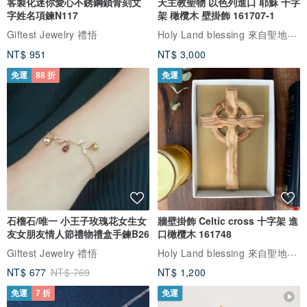
客製化迷你愛心不銹鋼鎖骨刻文
天主教聖物 以色列進口 耶穌 十字
字姓名項鍊N117
架 橄欖木 壁掛飾 161707-1
Holy Land blessing 來自聖地的祝福
Giftest Jewelry 禮悟
NT$ 951
NT$ 3,000
免運
88 折
免運
石榴石/唯一 小王子玫瑰花女生女
牆壁掛飾 Celtic cross 十字架 進
友女朋友情人節禮物禮盒手鍊B26
口橄欖木 161748
Holy Land blessing 來自聖地的祝福
Giftest Jewelry 禮悟
NT$ 677
NT$ 769
NT$ 1,200
免運
7 折
免運