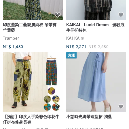
印度蓋染工藝親膚純棉 吊帶褲 －
KAIKAI - Lucid Dream - 斑駁痕
竹葉藍
牛仔托特包
Tramper
KAI KAI®
NT$ 1,480
NT$ 2,271
NT$ 2,580
免運
【預訂】印度人手染彩色印花牛
小憩時光綁帶造型裙-淺藍
仔拼布修身長褲