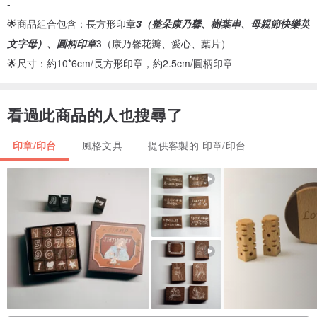
-
🌟商品組合包含：長方形印章
3（整朵康乃馨、樹葉串、母親節快樂英
文字母）、圓柄印章
3（康乃馨花瓣、愛心、葉片）
🌟尺寸：約10*6cm/長方形印章，約2.5cm/圓柄印章
看過此商品的人也搜尋了
印章/印台
風格文具
提供客製的 印章/印台