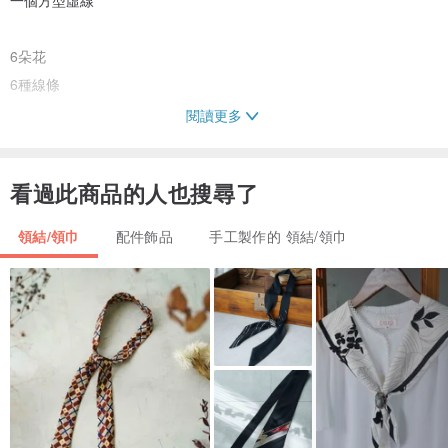
6朵花
6種線條
閱讀更多
虛線 實線 密縫
看過此商品的人也搜尋了
白陽是白日與陽光
領結/領巾
配件飾品
手工製作的 領結/領巾
一點點縫
縫出一個面
一條線
一點盼望
材質:雙層棉布
尺寸:40×40cm