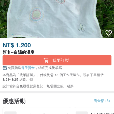
NT$ 1,200
領巾--白陽的溫度
我要訂製
免費贈送
電子賀卡
，結帳完成後填寫
本商品為「接單訂製」。付款後需 15 個工作天製作。現在下單預估
8/23~8/25 到貨。
設計館符合免辦理營業登記，無需開立統一發票
優惠活動
看全部 (3)