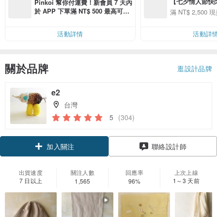
【七夕情人節快閃】8
Pinkoi 幫你付運費！新會員 7 天內
用 APP 購買任一
於 APP 下單滿 NT$ 500 最高可折
滿 NT$ 2,500 現
00 現折 NT$100
運費 NT$ 100
活動詳情
活動詳
關於品牌
逛設計品牌
e2
台灣
5
(304)
加入關注
聯絡設計師
出貨速度
關注人數
回應率
上次上線
7 日以上
1～3 天前
1,565
96%