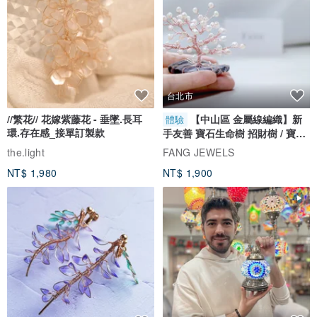
台北市
//繁花// 花嫁紫藤花 - 垂墜.長耳
【中山區 金屬線編織】新
體驗
環.存在感_接單訂製款
手友善 寶石生命樹 招財樹 / 寶石
自選
the.light
FANG JEWELS
NT$ 1,980
NT$ 1,900