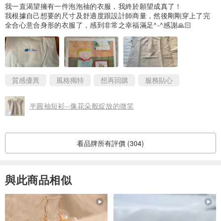
我一直渴望擁有一件泡泡䄂的衣服，我終於願望成真了！
我根據自己想要的尺寸及舒適度跟設計師商量，然後剛剛穿上了完
全合心意合身形的衣服了，感到非常之幸福滿足^-^感謝🙏🏻
質感優異
風格獨特
想再回購
服務貼心
半圓袖短衫--像花朵般綻放的微笑
看品牌所有評價 (304)
與此商品相似