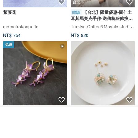
台北市
紫藤花
【台北】限量優惠-圖佳土
體驗
耳其馬賽克手作-送傳統服飾換裝
體驗
Turkiye Coffee&Mosaic studio土耳其咖啡與馬賽克燈工作坊
momoirokonpeito
NT$ 754
NT$ 920
免運
藤花 煌 耳環・耳夾
【繁花計畫】- 清冰
我要訂製
加入收藏
了解品牌
Dip art -nachugo-
紅花 hunghua
NT$ 2,125
NT$ 720