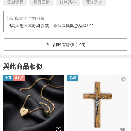
質感優異
想再回購
服務貼心
運送迅速
設計師於 1 年前回覆
很高興您的喜歡與反饋！非常高興與您結緣! ^^
看品牌所有評價 (105)
與此商品相似
免運
88 折
免運