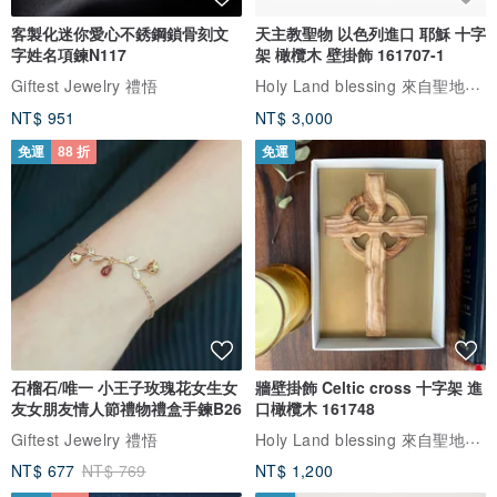
客製化迷你愛心不銹鋼鎖骨刻文
天主教聖物 以色列進口 耶穌 十字
字姓名項鍊N117
架 橄欖木 壁掛飾 161707-1
Holy Land blessing 來自聖地的祝福
Giftest Jewelry 禮悟
NT$ 951
NT$ 3,000
免運
88 折
免運
石榴石/唯一 小王子玫瑰花女生女
牆壁掛飾 Celtic cross 十字架 進
友女朋友情人節禮物禮盒手鍊B26
口橄欖木 161748
Holy Land blessing 來自聖地的祝福
Giftest Jewelry 禮悟
NT$ 677
NT$ 769
NT$ 1,200