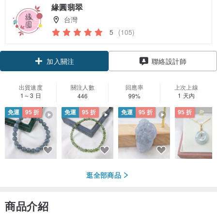
緣圓翡翠
台灣
5
(105)
領優惠券
聯絡設計師
加入關注
出貨速度
關注人數
回應率
上次上線
1～3 日
1 天內
446
99%
免運
95 折
免運
95 折
免運
95 折
95 折
逛全部商品
商品介紹