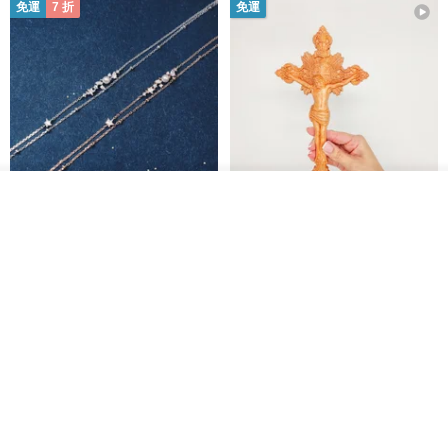
免運
7 折
免運
看其他商品
了解品牌
L'amour 星星珍珠手鏈 (白金色)
耶穌受難像木製十字架 24 公分
高，雕刻木製十字架，耶穌受難
像天主教十字架
ARLOS
AndyCarver
NT$ 4,641
NT$ 6,630
NT$ 1,560
免運
7 折