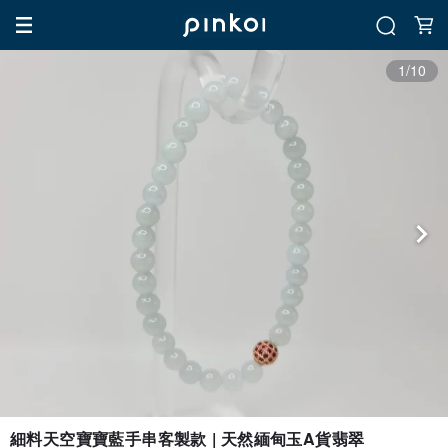
1/10
細料天空寶寶藍手串客製款 | 天然緬甸玉A貨翡翠