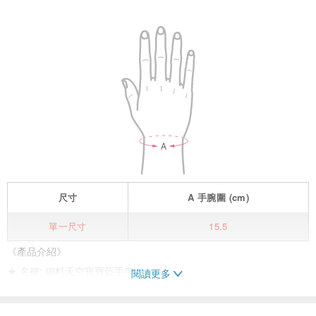
尺寸
A
手腕圍
(cm)
單一尺寸
15.5
《產品介紹》
★ 名稱: 細料天空寶寶藍手串
閱讀更多
★ 尺寸: 5.4mm
★ 貨號: A0184808