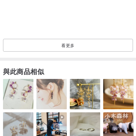
作導致繩結鬆脫，故配戴時若發現繩結鬆鬆的可將繩結按住拉緊或抓
住尾端拉緊。
♥ 若繩結鬆脫可用站內信聯繫，會提供繩結恢復的方式教學，此為蠟
線本身材質特性，屬於正常現象，不是瑕疵喔~~ (畢竟是可活動的繩
結，請留意)
看更多
♥ 繩結處留有約0.5cm的尾繩是方便調整繩結，不建議整個剪掉(其燒
熔後的硬點若太貼近主繩會導致刮繩子)
與此商品相似
░ 使用及保養方式 ░
♥黃銅接觸汗水、空氣等因素皆會造成氧化導致顏色變深變暗，屬於正
常現象，有些人也特別喜歡這種舊舊復古的古銅色澤，若要恢復色澤
可用銅油擦拭，或用牙刷沾牙膏(牙粉)後沾濕刷洗再清潔擦乾即可，
持續配戴與清潔黃銅顏色會慢慢的變為溫潤古著感喔
♥ 蠟線本身防水，但配戴時請留意金屬配件盡量避免碰水或沾濕後須
盡快擦乾
♥ 不配戴時請將商品擦拭乾淨後保存於密封袋