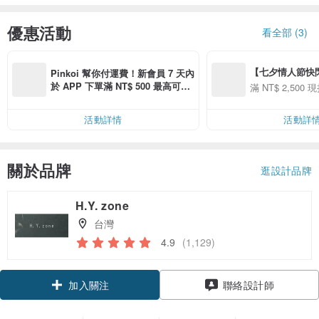
優惠活動
看全部 (3)
【七夕情人節快閃】8
Pinkoi 幫你付運費！新會員 7 天內
用 APP 購買任一
於 APP 下單滿 NT$ 500 最高可折
滿 NT$ 2,500 現
00 現折 NT$100
運費 NT$ 100
活動詳情
活動詳
關於品牌
逛設計品牌
H.Y. zone
台灣
4.9
(1,129)
加入關注
聯絡設計師