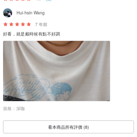
手作風格：)
Hui-hsin Wang
♥ 金屬飾品皆會提供密封袋以供保存
7 年前
░ 產地/製造方式 ░
好看，就是戴時候有點不好調
台灣 手工製作
規格：
深咖
看本商品所有評價 (8)