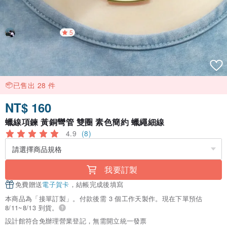
5
已售出 28 件
NT$ 160
蠟線項鍊 黃銅彎管 雙圈 素色簡約 蠟繩細線
4.9
(8)
我要訂製
免費贈送
電子賀卡
，結帳完成後填寫
本商品為「接單訂製」。付款後需 3 個工作天製作。現在下單預估
8/11~8/13 到貨。
設計館符合免辦理營業登記，無需開立統一發票