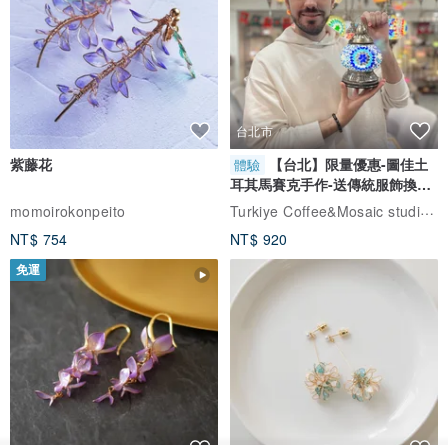
台北市
紫藤花
【台北】限量優惠-圖佳土
體驗
耳其馬賽克手作-送傳統服飾換裝
體驗
Turkiye Coffee&Mosaic studio土耳其咖啡與馬賽克燈工作坊
momoirokonpeito
NT$ 754
NT$ 920
免運