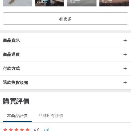
台北市
台北市
台北市
░ 小提醒 ░
看更多
♥黃銅表面未電鍍其他顏色，即是天然的黃銅色，因表面沒有任何加
工，所以多多少少會有些許斑點痕跡，這也是他自然的地方
♥ 金屬商品皆會出現氧化的情形，而其程度視配戴情況會有不同，ex:
商品資訊
汗水、環境潮濕..等因素皆會影響，故請避免於洗澡、游泳、溫泉區配
商品運費
戴及勿接觸化學性物質，正常保養可讓飾品保色度延遲更長久喔☺
♥ 蠟繩表面有一層薄薄的蠟，佩戴後會因摩擦、碰水等因素讓表層的
付款方式
蠟脫落及出現毛邊，手環會變得較柔軟，顏色也會更亮麗鮮明
退款換貨須知
░ 注意事項 ░
♥ 每台電腦螢幕多少會有色差，可以接受者再行購買
購買評價
♥ 手工商品難免會有製作痕跡
本商品評價
品牌所有評價
░ 包裝說明 ░
♥ 沒有華麗的包裝，也沒有精緻的小卡，走的是低調兼具保護的簡單
4.9
(8)