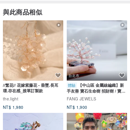
與此商品相似
台北市
//繁花// 花嫁紫藤花 - 垂墜.長耳
【中山區 金屬線編織】新
體驗
環.存在感_接單訂製款
手友善 寶石生命樹 招財樹 / 寶石
自選
the.light
FANG JEWELS
NT$ 1,980
NT$ 1,900