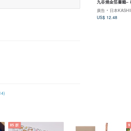
九谷燒金箔書籤– 櫻
柴田有希佳繪
廣告
日本KASHIKO金澤九谷燒
US$ 12.48
4)
85 折
9