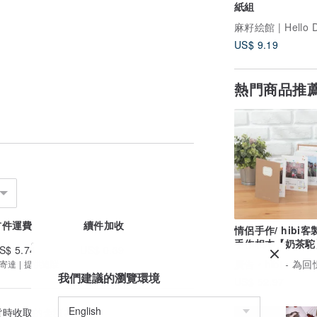
紙組
US$ 9.19
熱門商品推
首件運費
續件加收
情侶手作/ hibi客
手作相本【奶茶駝
S$ 5.74
US$ 0.39
年紀念禮物
廣告
hibi - 為回憶打造
天寄達 | 提供追蹤
我們建議的瀏覽環境
US$ 52.97
貨時收取的金額為準。