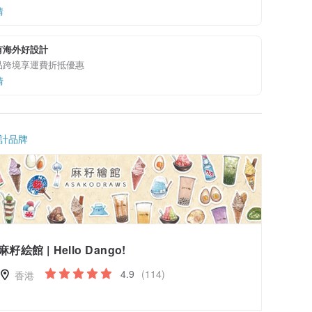
情
有海外好設計
品跨境享運費折抵優惠
情
計品牌
麻籽絵館 | Hello Dango!
4.9
(114)
香港