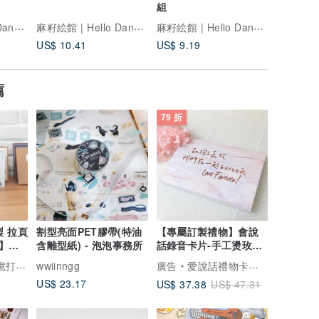
組
麻籽絵館 | Hello Dango!
麻籽絵館 | Hello Dango!
麻籽絵館 | Hello Dango!
US$ 10.41
US$ 9.19
薦
79 折
製 拉頁
割型亮面PET膠帶(特油
【專屬訂製禮物】會說
】週
含離型紙) - 泡泡事務所
話錄音卡片-手工燙玫瑰
金 男女友 七夕 紀念
專屬的家
wwiinngg
廣告
愛說話禮物卡片部屋
US$ 23.17
US$ 37.38
US$ 47.31