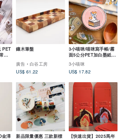
鑲木筆盤
3小喵咪/喵咪寫手帳/霧
常文
面5公分PET加白墨紙膠
帶/有切膜附離型紙
廣告
白谷工房
3小喵咪
US$ 61.22
US$ 17.82
O金澤
新品限量優惠 三款新標
【快速出貨】2025馬年