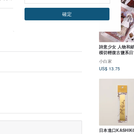
確定
詩意少女 人物和紙 PET
模切輕復古鹽系日
創手帳膠帶
小白家
US$ 13.75
日本進口KASHIK