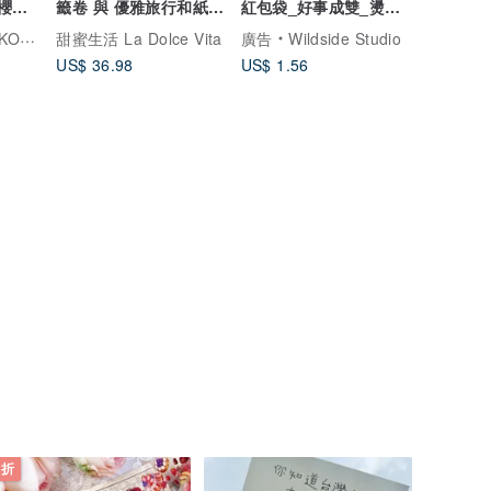
花 /
籤卷 與 優雅旅行和紙膠
紅包袋_好事成雙_燙金/
帶 贈送memo貼紙組
雷射銀
設計文具
甜蜜生活 La Dolce Vita
廣告
Wildside Studio
US$ 36.98
US$ 1.56
 折