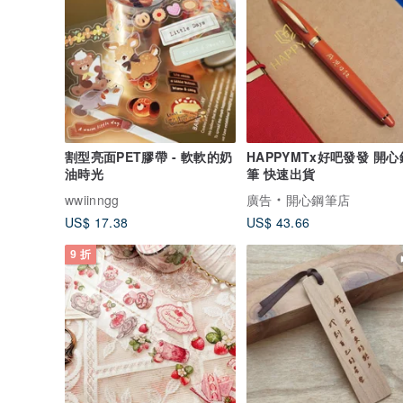
割型亮面PET膠帶 - 軟軟的奶
HAPPYMTx好吧發發 開心
油時光
筆 快速出貨
wwiinngg
廣告
開心鋼筆店
US$ 17.38
US$ 43.66
9 折