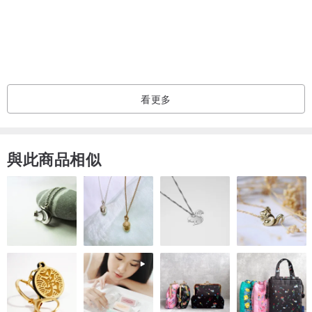
在 Wicca 中找到你的上帝和女神 258
271年的車輪
8個安息日是什麼？ 278
法術。保護法術 315
一個自愛的咒語 326
看更多
金錢咒語 334
治療法術 341
驅逐法術 348
與此商品相似
祝你好運 356
滿月咒語363
新月拼371
月球傳說378