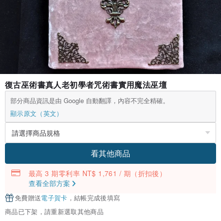
復古巫術書真人老初學者咒術書實用魔法巫壇
部分商品資訊是由 Google 自動翻譯，內容不完全精確。
顯示原文（英文）
看其他商品
最高 3 期零利率 NT$ 1,761 / 期
（折扣後）
查看全部方案
免費贈送
電子賀卡
，結帳完成後填寫
商品已下架，請重新選取其他商品