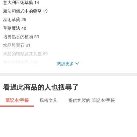
意大利巫術草藥 14
魔法和儀式中的藥草 19
巫術草藥 25
草藥魔法 48
培養熟悉的植物 53
水晶與寶石 61
水晶的種類及其意義 69
如何使用水晶 162
閱讀更多
水晶及其顏色 182
巫術符號 191
看過此商品的人也搜尋了
蠟燭魔法212
元素大鍋 119
筆記本/手帳
風格文具
提供客製的 筆記本/手帳
關於工具和陷阱 224
Wiccan 工具清單哥斯拉大師237
巫術神和女神 240
神與女神艾德麗安的平衡256