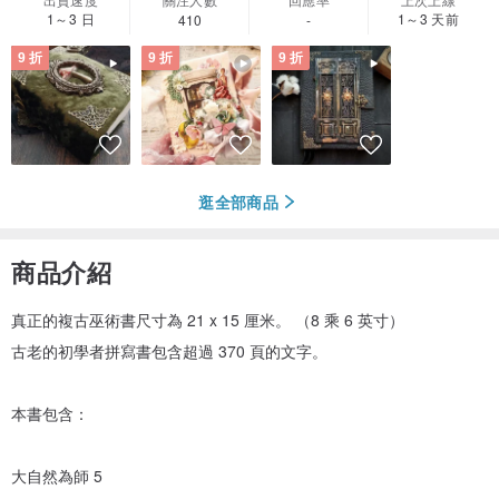
1～3 日
1～3 天前
410
-
9 折
9 折
9 折
逛全部商品
商品介紹
真正的複古巫術書尺寸為 21 x 15 厘米。 （8 乘 6 英寸）
古老的初學者拼寫書包含超過 370 頁的文字。
本書包含：
大自然為師 5