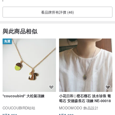
Your appreciation means a lot! I'd be happy to serve you a
gain😊💕
看品牌所有評價 (46)
與此商品相似
免運
*coucoubird* 大松鼠項鍊
小花日和 | 橙石榴石 淡水珍珠 葡
萄石 安德森長石 項鍊 NE-00018
COUCOUBIRD咕咕
MODOMODO 飾品設計