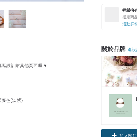
輕鬆擁
指定商
活動詳
關於品牌
逛設
逛設計館其他頁面喔 ♥
藤色(淡紫)
加入關注