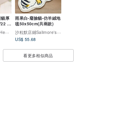
爽貓厚
雨果白-廢臉貓-仿羊絨地
2 x
毯50x50cm(共兩款)
沙粒默店鋪Salimore's Shop
rket
US$ 55.68
看更多相似商品