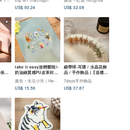
| 真實玫瑰
Dip art -nachugo-
廣告
紅花 hunghua
US$ 93.24
US$ 32.08
take it easy放輕鬆啦!-
緞帶球-耳環 / 水晶花飾
蓋保溫
奶油綠質感PU皮革封面
品 / 手作飾品 |【送禮-
手彈蓋
A5橫線筆記本
禮盒】
廣告
生活小市｜Healer Market
7days手作飾品
US$ 15.59
US$ 37.87