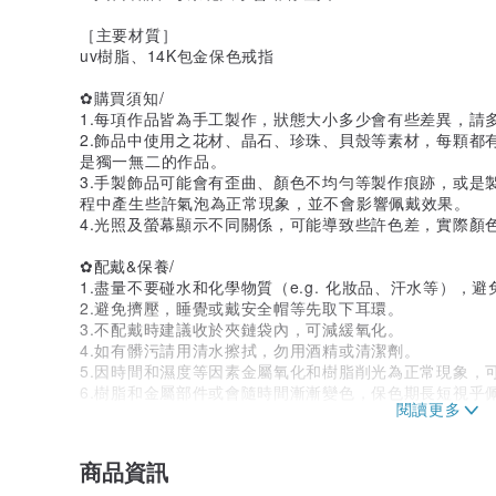
［主要材質］
uv樹脂、14K包金保色戒指
✿購買須知/
1.每項作品皆為手工製作，狀態大小多少會有些差異，請
2.飾品中使用之花材、晶石、珍珠、貝殼等素材，每顆都
是獨一無二的作品。
3.手製飾品可能會有歪曲、顏色不均勻等製作痕跡，或是
程中產生些許氣泡為正常現象，並不會影響佩戴效果。
4.光照及螢幕顯示不同關係，可能導致些許色差，實際顏
✿配戴&保養/
1.盡量不要碰水和化學物質（e.g. 化妝品、汗水等），
2.避免擠壓，睡覺或戴安全帽等先取下耳環。
3.不配戴時建議收於夾鏈袋內，可減緩氧化。
4.如有髒污請用清水擦拭，勿用酒精或清潔劑。
5.因時間和濕度等因素金屬氧化和樹脂削光為正常現象，
6.樹脂和金屬部件或會隨時間漸漸變色，保色期長短視乎
商品資訊