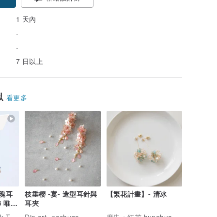
1 天內
-
-
7 日以上
似
看更多
玫瑰耳
枝垂櫻 -宴- 造型耳針與
【繁花計畫】- 清冰
 唯一
耳夾