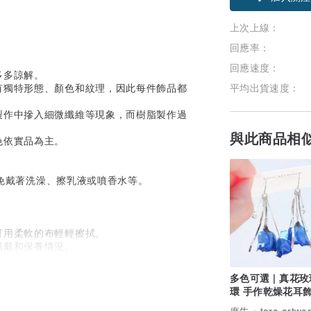
上次上線：
回應率：
回應速度：
多多諒解。
有獨特形態、顏色和紋理，因此每件飾品都
平均出貨速度：
製作中摻入細微纖維等現象，而樹脂製作過
與此商品相
色依實品為主。
避免戴著洗澡、擦乳液或噴香水等。
可用柔軟的布輕輕擦拭。
佩戴和保養情況。
多色可選 | 真花
環 手作乾燥花耳飾
無二的浪漫