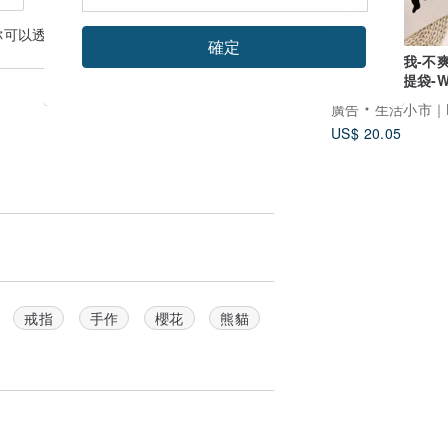
你可以透過
聯絡設計師
討論合適的運送方式
確定
下班不要@我-不
磅原色帆布提袋-W2
H20CM
廣告
生活小市｜Healer Ma
US$ 20.05
戒指
手作
櫻花
熊貓