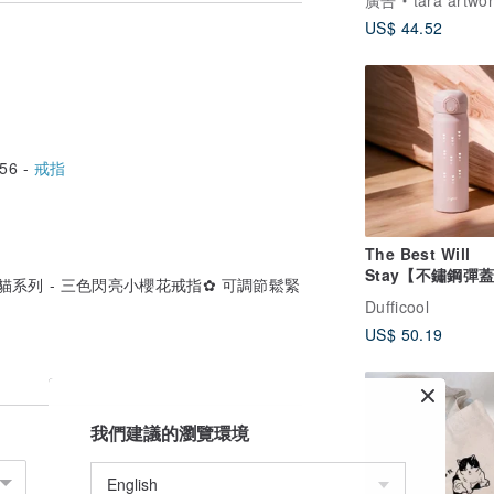
廣告
tara artwork TOKYO 
US$ 44.52
56 -
戒指
The Best Will
Stay【不鏽鋼彈
櫻花熊貓系列 - 三色閃亮小櫻花戒指✿ 可調節鬆緊
瓶】小愛心款 單
Dufficool
US$ 50.19
我們建議的瀏覽環境