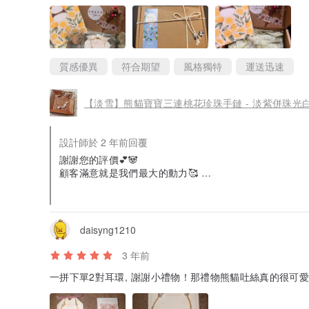
質感優異
符合期望
風格獨特
運送迅速
【淡雪】熊貓寶寶三連桃花珍珠手鏈 - 淡紫併珠光
設計師於 2 年前回覆
謝謝您的評價💕🐼
顧客滿意就是我們最大的動力🥰
希望您的朋友會希歡您揀選的禮物。
付上優惠券一張以表感謝，請在訊息中查收~祝您有愉快的
daisyng1210
3 年前
一拼下單2對耳環, 謝謝小禮物！那禮物熊貓吐絲真的很可