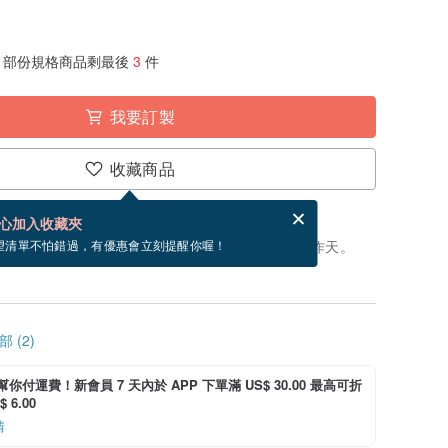
部份規格商品剩最後
3
件
我要訂製
收藏商品
賀卡，結帳完成後填寫
電子賀卡是什麼？
心加入收藏夾
製」。付款後，從開始製作到寄出商品為 14 個工作天。
望清單不怕錯過，有優惠會立刻提醒你喔！
 (2)
i 幫你付運費！新會員 7 天內於 APP 下單滿 US$ 30.00 最高可折
 6.00
情