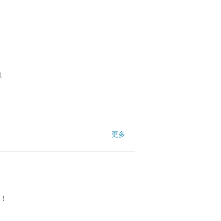
白
更多
一天😄
愛！