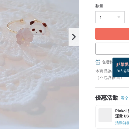
數量
免費贈送電子
點擊愛
本商品為「接單訂
加入慾
（不包含假日）
優惠活動
看全部
Pinko
運費 US$
活動詳