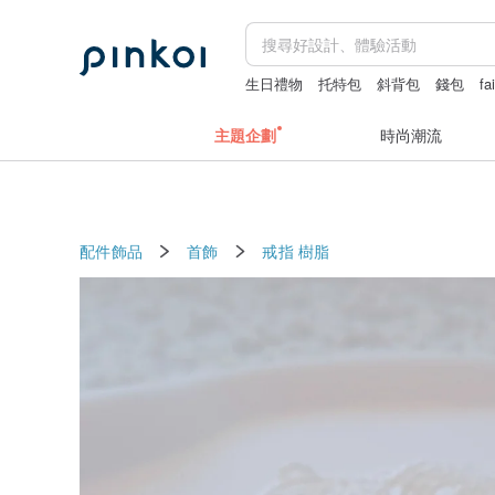
生日禮物
托特包
斜背包
錢包
fa
主題企劃
時尚潮流
配件飾品
首飾
戒指
樹脂