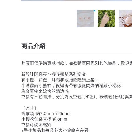
商品介紹
此頁面僅供購買戒指款，如欲購買同系列其他飾品，歡迎逛
新設計閃亮亮小櫻花熊貓系列🐼🌸
有手鏈、頸鏈、耳環和戒指款陸續上架~
半透霧面小熊貓，配襯著帶有微微閃爍的精緻小櫻花
為炎夏帶來涼快的清透感
戒指有三色選擇，分別為夜空色 (水藍)、粉櫻色(粉紅)與紫
［尺寸］
熊貓頭 約7.5mm x 6mm
小櫻花每朵直徑 約8mm
戒指可調節鬆緊
※手作飾品和每朵花大小會略有差異