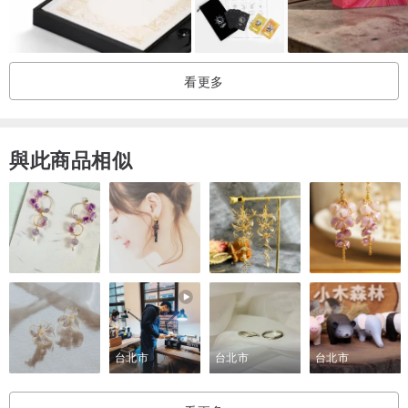
例如：
// 熱氣球升空的無限美好與想像 //
看更多
// 熱氣球墜落的現實樣貌 //
與此商品相似
一一被在筆下紀實呈現。
台北市
台北市
台北市