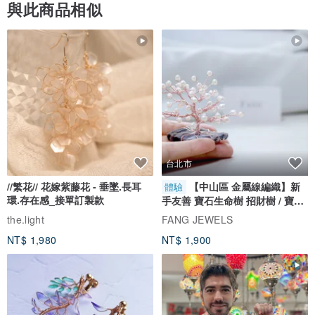
與此商品相似
台北市
//繁花// 花嫁紫藤花 - 垂墜.長耳
【中山區 金屬線編織】新
體驗
環.存在感_接單訂製款
手友善 寶石生命樹 招財樹 / 寶石
自選
the.light
FANG JEWELS
NT$ 1,980
NT$ 1,900
很大又很重的一本，
雖然外殼書皮有些微泛黃、局部小裂痕
但瑕不掩瑜，內容真的很棒：)