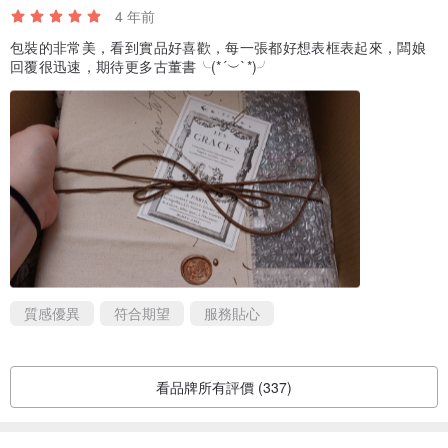
4 年前
包裝的非常美，看到實品好喜歡，每一張都好想表框表起來，闆娘
回覆很迅速，期待更多古董書╰(*´︶`*)╯
質感優異
符合期望
服務貼心
看品牌所有評價 (337)