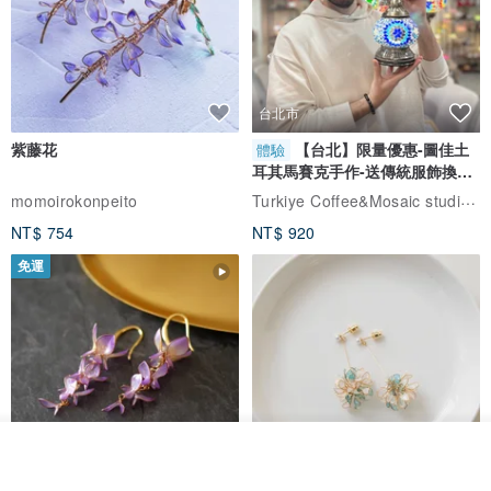
台北市
紫藤花
【台北】限量優惠-圖佳土
體驗
耳其馬賽克手作-送傳統服飾換裝
體驗
Turkiye Coffee&Mosaic studio土耳其咖啡與馬賽克燈工作坊
momoirokonpeito
NT$ 754
NT$ 920
免運
【 請 留 意 】
✓ 內頁完整非常良好、無漬痕、無筆跡。
✓ 外層書皮有些微泛黃、邊緣有局部小損傷，請詳閱照片。
我要排隊
加入收藏
了解品牌