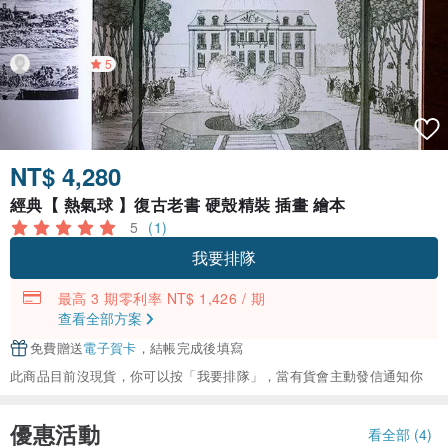
5
NT$ 4,280
經典【 熱氣球 】復古老書 硬殼精裝 插畫 繪本
5
(1)
我要排隊
最高 3 期零利率 NT$ 1,426 / 期
查看全部方案
免費贈送
電子賀卡
，結帳完成後填寫
此商品目前沒現貨，你可以按「我要排隊」，當有貨會主動發信通知你
優惠活動
看全部 (4)