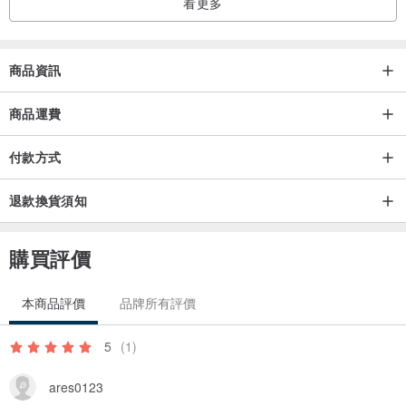
看更多
人們對於飛翔，一直是非常渴望
商品資訊
對於天空也總是充滿各種想像
商品運費
這本書收錄了百年來關於熱氣球在當代的生活插畫繪製
付款方式
退款換貨須知
每一頁面都有手工繪稿，
購買評價
而且精裝超大本、閱讀起來很滿足
本商品評價
品牌所有評價
尤其，這本老書品項和內容非常良好，
私心覺得是圖書館收藏等級
5
(1)
ares0123