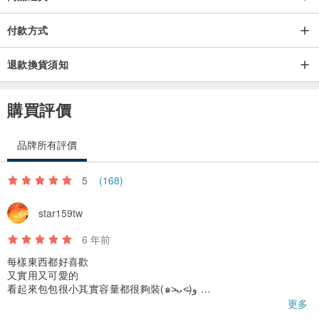
付款方式
退款換貨須知
購買評價
品牌所有評價
5
(168)
star159tw
6 年前
每樣東西都好喜歡
又實用又可愛的
看起來包包很小其實容量都很夠裝(๑˃̵ᴗ˂̵)و
已經迫不及待開始帶出來使用了～
更多
設計師出貨超快速當天下單就立馬出貨了♡