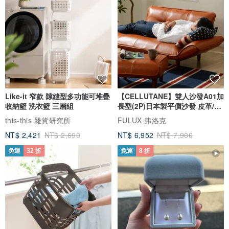
Like-it 窄款 隙縫型多功能可堆疊
【CELLUTANE】雙人沙發A01加
收納籃 洗衣籃 三層組
長型(2P)日本製平價沙發 皮革/燈
芯絨
this-this 雜貨研究所
FULUX 弗洛克
NT$ 2,421
NT$ 2,690
NT$ 6,952
NT$ 7,900
免運
32 折
免運
8 折