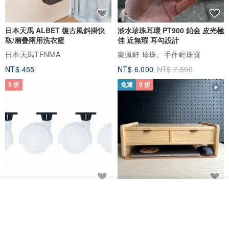
日本天馬 ALBET 復古風斜掛快
淡水珍珠耳環 PT900 鉑金 皮光極
取/層疊兩用洗衣籃
佳 近無瑕 耳勾設計
日本天馬TENMA
蘭佩軒 珍珠。手作輕珠寶
NT$ 455
NT$ 6,000
NT$ 7,500
9 折
免運
9 折
日本Like-it 可堆疊收納洗衣籃專
雙抽屜螢幕增高架(寬42CM) 收納
我要排隊
了解品牌
用 -滑滑便利輪 (專用輪)
書桌展示架 手工 客製化雷射雕刻
this-this 雜貨研究所
Pinocchio’s cabin