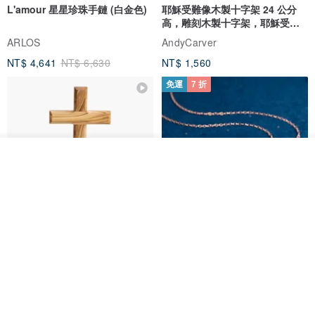
L'amour 星星珍珠手鏈 (白金色)
耶穌受難像木製十字架 24 公分
高，雕刻木製十字架，耶穌受難
像天主教十字架
ARLOS
AndyCarver
NT$ 4,641
NT$ 6,630
NT$ 1,560
免運
7 折
我要排隊
加入收藏
了解品牌
基督教婚禮禮物 桌上擺設 橄欖木
La Joie 藍月亮石閃耀項鏈 (玫瑰
雙層站立十字架 木製底座
金)
161711
Holy Land blessing 來自聖地的祝福
ARLOS
NT$ 899
NT$ 6,536
NT$ 9,336
免運