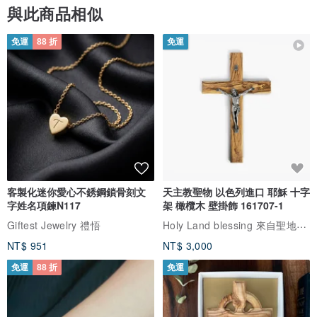
與此商品相似
免運
88 折
免運
客製化迷你愛心不銹鋼鎖骨刻文
天主教聖物 以色列進口 耶穌 十字
字姓名項鍊N117
架 橄欖木 壁掛飾 161707-1
Holy Land blessing 來自聖地的祝福
Giftest Jewelry 禮悟
NT$ 951
NT$ 3,000
免運
88 折
免運