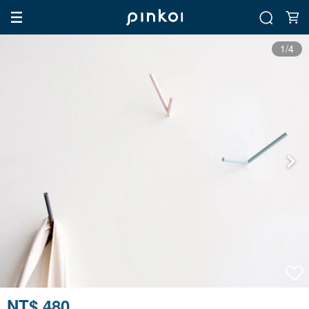
1/4
NT$ 480