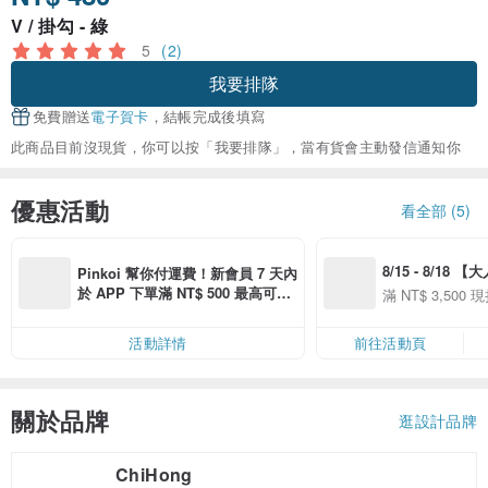
V / 掛勾 - 綠
5
(2)
我要排隊
免費贈送
電子賀卡
，結帳完成後填寫
此商品目前沒現貨，你可以按「我要排隊」，當有貨會主動發信通知你
優惠活動
看全部 (5)
8/15 - 8/18 
Pinkoi 幫你付運費！新會員 7 天內
季】滿 NT$3500
於 APP 下單滿 NT$ 500 最高可折
滿 NT$ 3,500 現
50
運費 NT$ 100
50
活動詳情
前往活動頁
關於品牌
逛設計品牌
ChiHong