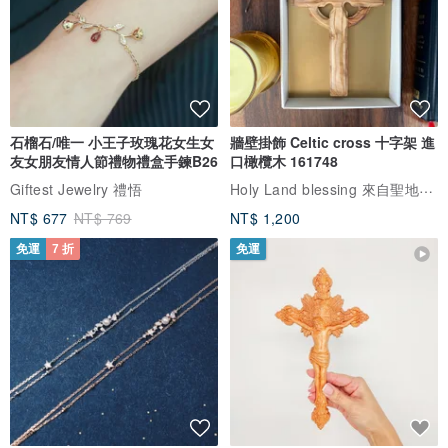
石榴石/唯一 小王子玫瑰花女生女
牆壁掛飾 Celtic cross 十字架 進
友女朋友情人節禮物禮盒手鍊B26
口橄欖木 161748
Holy Land blessing 來自聖地的祝福
Giftest Jewelry 禮悟
NT$ 677
NT$ 769
NT$ 1,200
免運
7 折
免運