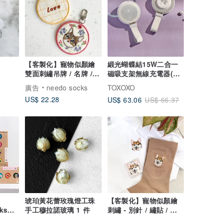
【客製化】寵物似顏繪
緞光蝴蝶結15W二合一
雙面刺繡吊牌 / 名牌 /
磁吸支架無線充電器(手
姓名電話
機+Watch)
廣告
needo socks
TOXOXO
US$ 22.28
US$ 63.06
US$ 66.37
琥珀黃花蕾玫瑰燈工珠
【客製化】寵物似顏繪
ks
手工穆拉諾玻璃 1 件
刺繡 - 別針 / 繡貼 / 襪
中筒襪|
子