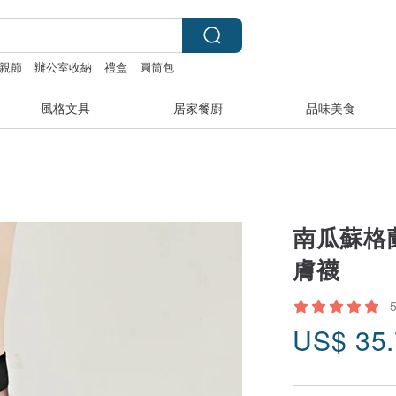
親節
辦公室收納
禮盒
圓筒包
風格文具
居家餐廚
品味美食
南瓜蘇格蘭紋
膚襪
US$
35