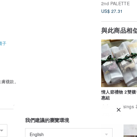
2nd PALETTE
US$ 27.31
與此商品相
襪子
透膚襪款。
情人節禮物 2雙襪
惠組
廣告
Blessing
US$ 31.18
我們建議的瀏覽環境