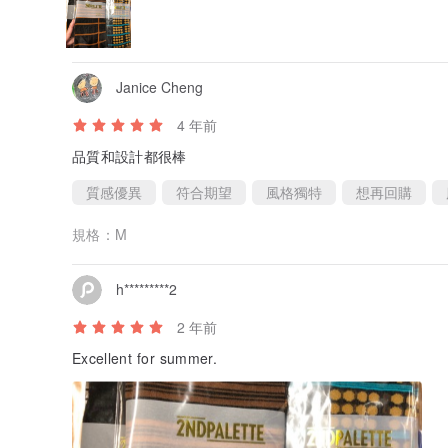
Janice Cheng
4 年前
品質和設計都很棒
質感優異
符合期望
風格獨特
想再回購
規格：
M
h*********2
2 年前
Excellent for summer.