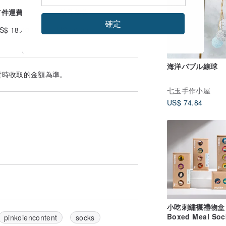
首件運費
續件加收
確定
S$ 18.40
US$ 0.00
海洋バブル線球
貨時收取的金額為準。
七玉手作小屋
US$ 74.84
小吃刺繡襪禮物盒
Boxed Meal Soc
pinkoiencontent
socks
Gift Box 長襪|