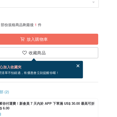
部份規格商品剩最後
1
件
放入購物車
收藏商品
賀卡，結帳完成後填寫
電子賀卡是什麼？
心加入收藏夾
寄出商品為 3 個工作天。（不包含假日）
望清單不怕錯過，有優惠會立刻提醒你喔！
 (2)
i 幫你付運費！新會員 7 天內於 APP 下單滿 US$ 30.00 最高可折
 6.00
情