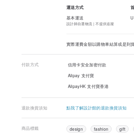
運送方式
基本運送
U
設計師自選物流 | 不提供追蹤
實際運費金額以購物車結算或是到
付款方式
信用卡安全加密付款
Alipay 支付寶
AlipayHK 支付寶香港
退款換貨須知
點我了解設計館的退款換貨須知
商品標籤
design
fashion
gift