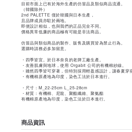
目前市面上已有於海外生產的仿冒品及類似商品流通。
（韓國除外）
2nd PALETTE 僅於韓國與日本生產，
且品牌成員亦駐於兩地。
即便設計相似，也與我們的正品完全不同。
價格異常低廉的商品極有可能是非法商品。
仿冒品與類似商品的製作、販售及購買皆為禁止行為。
選購時請務必多加留意。
・四季皆宜。於日本奈良的老牌工廠生產。
・友善肌膚與地球，使用 Orgabit 公司的有機棉紗線。
・雖然四季皆可穿著，但特別採用輕盈感設計，讓春夏穿
・有機棉原產地為印度，染色工法於日本進行。
・尺寸：M_22-25cm L_25-28cm
・材質：有機棉、尼龍、聚酯纖維、聚氨酯
有機棉原產地為印度，染色工法於日本進行。
商品資訊