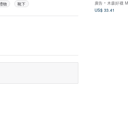
廣告
木森好襪 MUSEN S
禮物
靴下
男女同
US$ 33.41