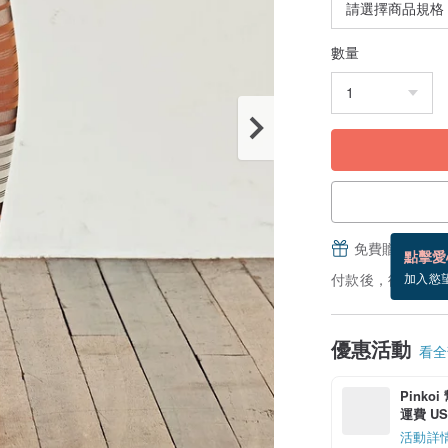
數量
免費贈送電子
點擊愛
付款後，從備貨到
加入慾
優惠活動
看全部
Pinko
運費 US$
活動詳