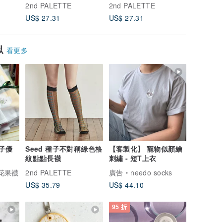
2nd PALETTE
2nd PALETTE
2nd PAL
US$ 27.31
US$ 27.31
US$ 27.
似
看更多
子優
Seed 種子不對稱綠色格
【客製化】 寵物似顏繪
紋點點長襪
刺繡 - 短T上衣
s 花果襪
2nd PALETTE
廣告
needo socks
US$ 35.79
US$ 44.10
95 折