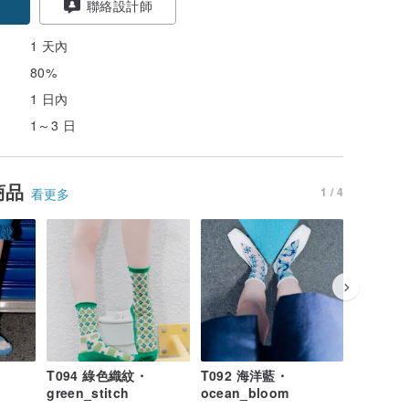
聯絡設計師
1 天內
80%
1 日內
1～3 日
商品
1 / 4
看更多
T094 綠色織紋・
T092 海洋藍・
T099 
green_stitch
ocean_bloom
black_fl