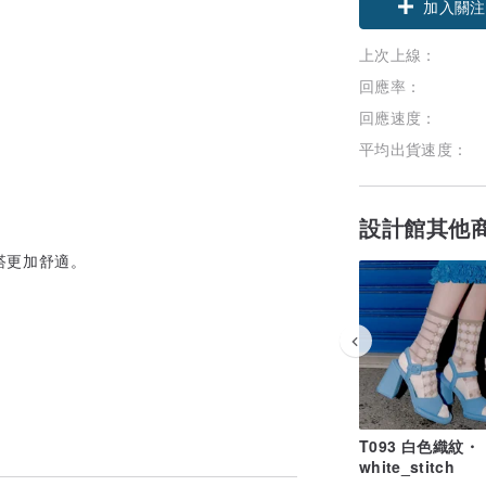
加入關注
上次上線：
回應率：
回應速度：
平均出貨速度：
設計館其他
搭更加舒適。
T093 白色織紋・
white_stitch