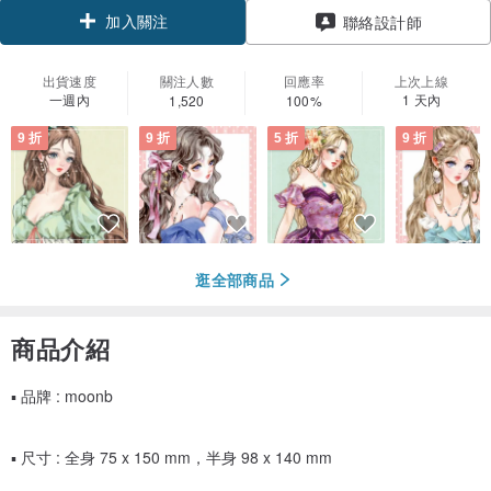
加入關注
聯絡設計師
出貨速度
關注人數
回應率
上次上線
一週內
1 天內
1,520
100%
9 折
9 折
5 折
9 折
逛全部商品
商品介紹
▪ 品牌 : moonb
▪ 尺寸 : 全身 75 x 150 mm，半身 98 x 140 mm