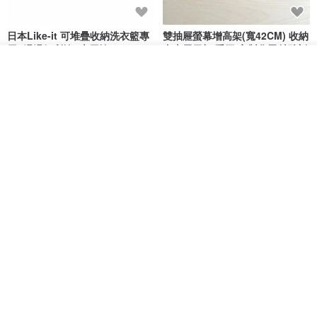
-------------------------------------------------------------------------------------
------------------------------------
日本Like-it 可堆疊收納洗衣籃專
雙抽屜螢幕增高架(寬42CM) 收納
用 -滑滑便利輪 (專用輪)
書桌展示架 手工 客製化雷射雕刻
✔ 注意事項
放入購物車
this-this 雜貨研究所
Pinocchio’s cabin
加入收藏
了解品牌
▪ 由於各螢幕顯示色彩不同，可能會有輕微色差，請以實際商品為
NT$ 234
NT$ 260
NT$ 3,026
NT$ 3,362
準。
免運
68 折
▪ 本產品僅供個人使用，禁止商業用途。
▪ 版權所有 2025 © moonb. 保留所有權利。
日本squ+ SUN&WASSER可層疊
工業風_植物雙層展示層架/塊根/
置物洗衣籃-2入-多色可選
多肉植物/鐵網**歡迎客製**
日本squ+
銳龍工藝設計
NT$ 1,898
NT$ 2,790
NT$ 18,800