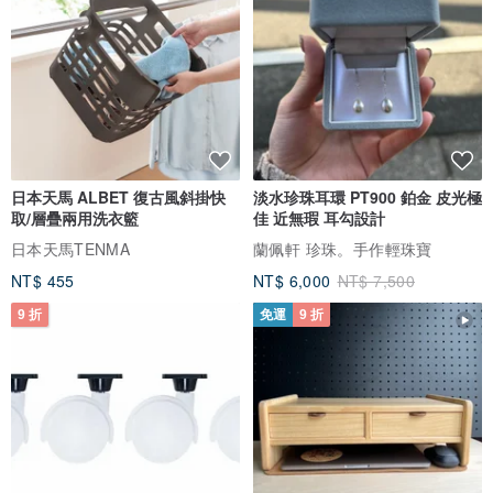
------------------------------------
✔ 此為需自行剪裁使用的貼紙。
-------------------------------------------------------------------------------------
------------------------------------
日本天馬 ALBET 復古風斜掛快
淡水珍珠耳環 PT900 鉑金 皮光極
取/層疊兩用洗衣籃
佳 近無瑕 耳勾設計
您好。ヾ(^▽^*)))
日本天馬TENMA
蘭佩軒 珍珠。手作輕珠寶
我是來自韓國的插畫貼紙創作者 moonb。
NT$ 455
NT$ 6,000
NT$ 7,500
很高興能以這種方式與您相遇。
我們會在工作時間內盡力回覆。
9 折
免運
9 折
若回覆稍有延遲，還請您多多包涵。
非常感謝您的關注。
祝您每天都有好心情。💗