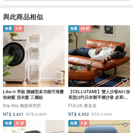
與此商品相似
免運
9 折
免運
88 折
Like-it 窄款 隙縫型多功能可堆疊
【CELLUTANE】雙人沙發A01加
收納籃 洗衣籃 三層組
長型(2P)日本製平價沙發 皮革/燈
芯絨
this-this 雜貨研究所
FULUX 弗洛克
NT$ 2,421
NT$ 2,690
NT$ 6,952
NT$ 7,900
免運
32 折
免運
8 折
-------------------------------------------------------------------------------------