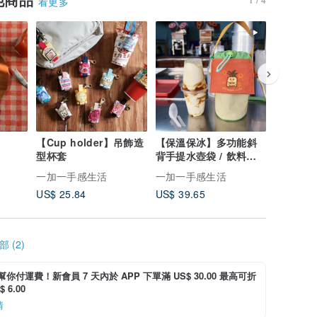
看更多
【Cup holder】吊飾造
【保溫保冰】多功能斜
型杯套
背手提水壺袋 / 飲料提
袋
一加一手感生活
一加一手感生活
一加一手
US$ 25.84
US$ 39.65
US$ 33.
 (2)
i 幫你付運費！新會員 7 天內於 APP 下單滿 US$ 30.00 最高可折
 6.00
情