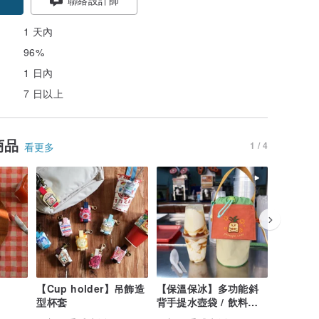
1 天內
96%
1 日內
7 日以上
商品
1 / 4
看更多
【Cup holder】吊飾造
【保溫保冰】多功能斜
型杯套
背手提水壺袋 / 飲料提
袋