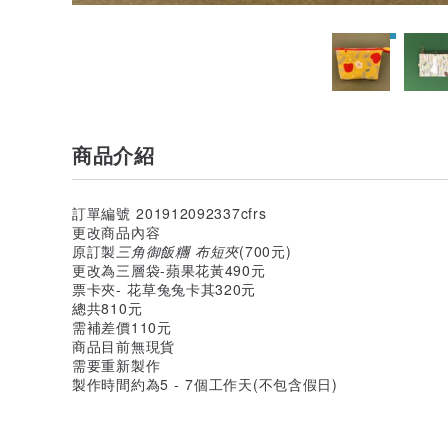
商品介紹
訂單編號 201912092337cfrs
更改商品內容
原訂製
三角御飯糰 布短夾
(700元)
更改為三層袋-蘋果花黃490元
票卡夾- 花草兔兔卡其320元
總共810元
需補差價110元
商品目前無現貨
需要重新製作
製作時間約為5 - 7個工作天(不包含假日)