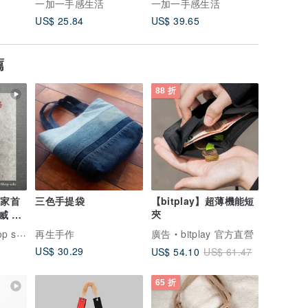
一加一手感生活
一加一手感生活
一加一手
US$ 25.84
US$ 39.65
US$ 33.
薦
88 折
獨家首
三色手提袋
【bitplay】超薄機能短
夾
威 錢
m 字母
送中古包專賣店
再生手作
廣告
bitplay 官方直營
US$ 30.29
US$ 54.10
US$ 61.47
款
65 折