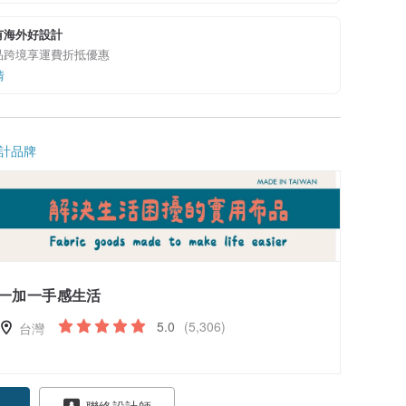
有海外好設計
品跨境享運費折抵優惠
情
計品牌
一加一手感生活
5.0
(5,306)
台灣
聯絡設計師