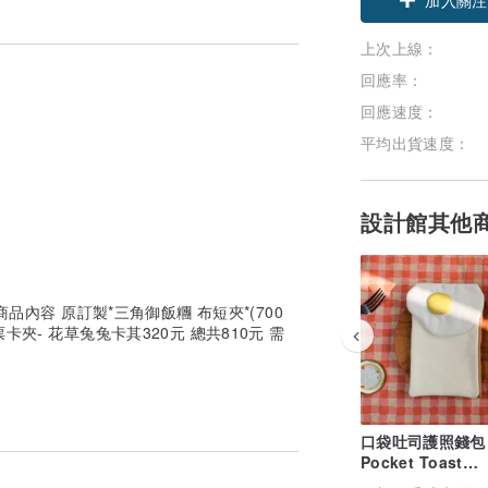
上次上線：
回應率：
回應速度：
平均出貨速度：
設計館其他
 更改商品內容 原訂製*三角御飯糰 布短夾*(700
票卡夾- 花草兔兔卡其320元 總共810元 需
口袋吐司護照錢包
Pocket Toast
Passport Wallet