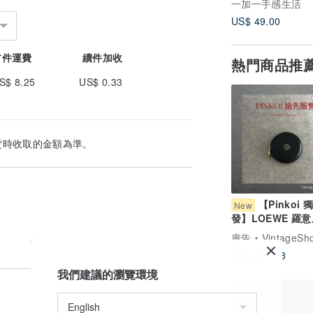
一加一手感生活
US$ 49.00
首件運費
續件加收
熱門商品推
S$ 8.25
US$ 0.33
貨時收取的金額為準。
【Pinkoi 
New
發】LOEWE 羅意
包 黑色 Anagra
廣告
VintageShop solo 日本直
壓紋 皮革 零錢包
US$ 272.98
vintage 復古 舊
84bggt
我們建議的瀏覽環境