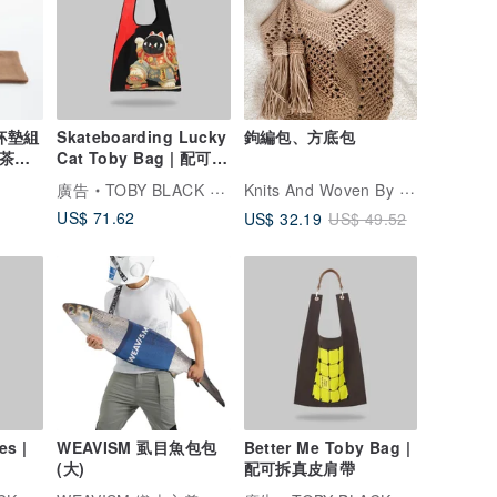
+杯墊組
Skateboarding Lucky
鉤編包、方底包
 茶人
Cat Toby Bag | 配可拆
仿毛肩帶
Knits And Woven By Oom
廣告
TOBY BLACK 托比小黑
US$ 71.62
US$ 32.19
US$ 49.52
es |
WEAVISM 虱目魚包包
Better Me Toby Bag |
(大)
配可拆真皮肩帶