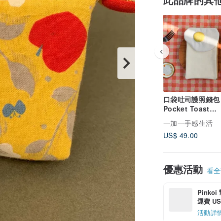
口袋吐司護照錢包
Pocket Toast
Passport Wallet
一加一手感生活
US$ 49.00
優惠活動
看全部
Pinko
運費 US$
活動詳