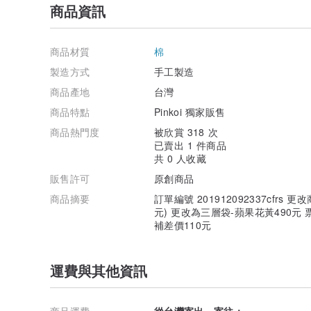
商品資訊
商品材質
棉
製造方式
手工製造
商品產地
台灣
商品特點
Pinkoi 獨家販售
商品熱門度
被欣賞 318 次
已賣出 1 件商品
共 0 人收藏
販售許可
原創商品
商品摘要
訂單編號 201912092337cfrs
元) 更改為三層袋-蘋果花黃490元 
補差價110元
運費與其他資訊
商品運費
從台灣寄出，寄往：