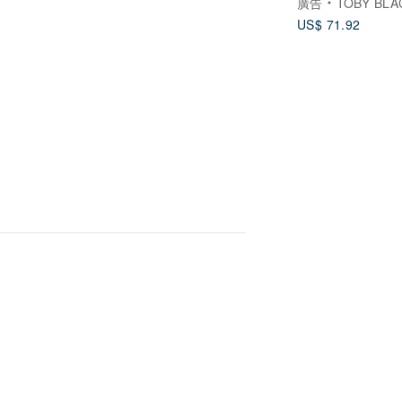
廣告
TOBY BLACK 
US$ 71.92