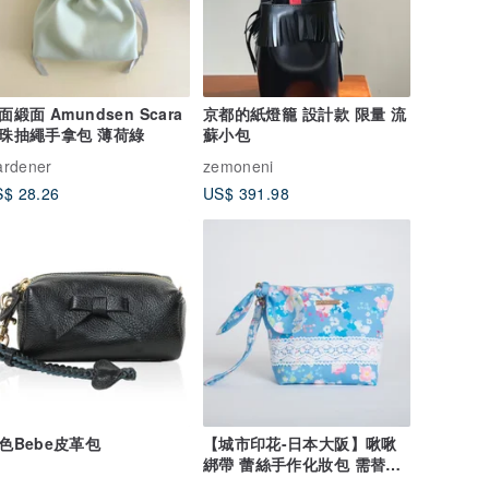
面緞面 Amundsen Scara
京都的紙燈籠 設計款 限量 流
珠抽繩手拿包 薄荷綠
蘇小包
rdener
zemoneni
$ 28.26
US$ 391.98
色Bebe皮革包
【城市印花-日本大阪】啾啾
綁帶 蕾絲手作化妝包 需替換
其他花色