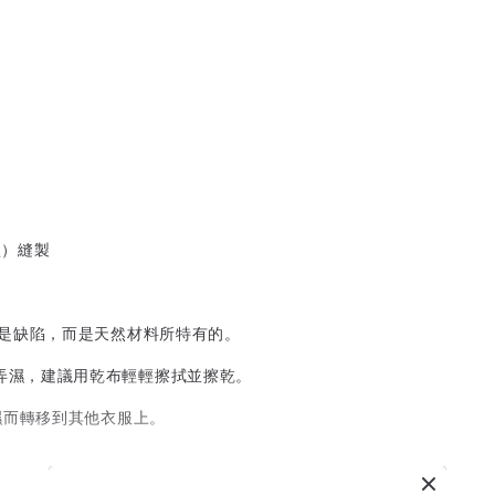
型）縫製
不是缺陷，而是天然材料所特有的。
如果被弄濕，建議用乾布輕輕擦拭並擦乾。
濕而轉移到其他衣服上。