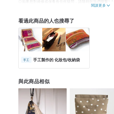
◎如果您對維修或保養有任何疑問，請隨時與我們聯繫^ ^
（維修費用以實際費用為準。）
TEZKURI MARCHE-ART的承諾
看過此商品的人也搜尋了
********************
▪️“對工作的承諾”
材料和縫紉都是由工匠一一手工製作。
▪️“對人類和環境友好的可持續社會”
感受自然與人類聯繫的機會
▪️“原創”
手工製作的 化妝包/收納袋
手工
作品是TEZKURI MARCHE-ART原創設計
****************************************************
與此商品相似
■ 關於訂購
訂購 TEZKURI MARCHE-ART 產品後
我們正在努力。
如果您趕時間，請要求收到日期和時間作為禮物等。
如果您正在考慮，請隨時與我們聯繫。
■ 關於交貨