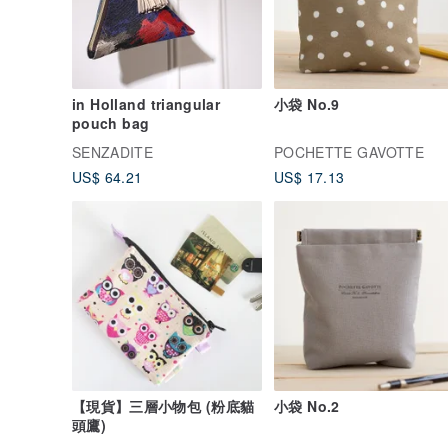
・ 確認付款後大約需要 14 天。
・ 我們會在發貨前向您發送有關發貨時間表的消息。
・我們會盡快安排發貨。
由於我們使用天然皮革，視情況而定
交貨日期可能略有不同。
in Holland triangular
小袋 No.9
感謝您的理解。
pouch bag
謝謝∮
SENZADITE
POCHETTE GAVOTTE
US$ 64.21
US$ 17.13
TEZKURI MARCHE-ART
【現貨】三層小物包 (粉底貓
小袋 No.2
頭鷹)