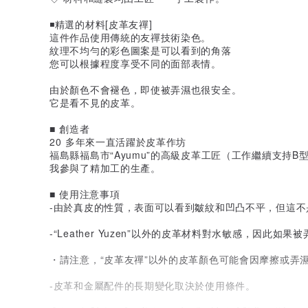
◾️精選的材料[皮革友禪]
這件作品使用傳統的友禪技術染色。
紋理不均勻的彩色圖案是可以看到的角落
您可以根據程度享受不同的面部表情。
由於顏色不會褪色，即使被弄濕也很安全。
它是看不見的皮革。
■ 創造者
20 多年來一直活躍於皮革作坊
福島縣福島市“Ayumu”的高級皮革工匠（工作繼續支持B
我參與了精加工的生產。
■ 使用注意事項
-由於真皮的性質，表面可以看到皺紋和凹凸不平，但這
-“Leather Yuzen”以外的皮革材料對水敏感，因此
・請注意，“皮革友禪”以外的皮革顏色可能會因摩擦或弄
-皮革和金屬配件的長期變化取決於使用條件。