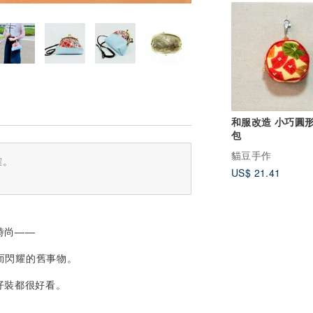
和服改造 小巧圓
包
貓豆手作
確。
US$ 21.41
時尚——
逝而閃耀的舊事物。
仔裝都很好看。