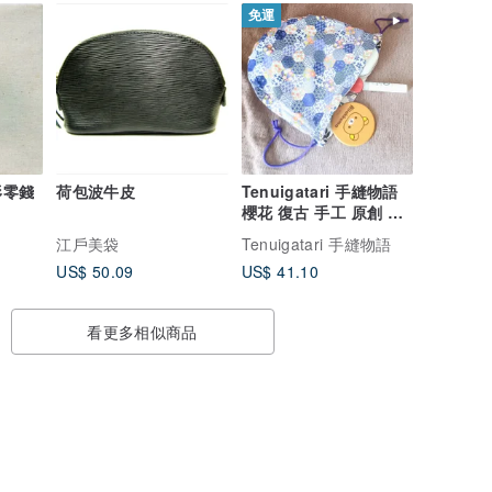
免運
形零錢
荷包波牛皮
Tenuigatari 手縫物語
櫻花 復古 手工 原創 束
口袋 和服包 雙面 收納
江戶美袋
Tenuigatari 手縫物語
和風圖案 日式風格
US$ 50.09
US$ 41.10
看更多相似商品