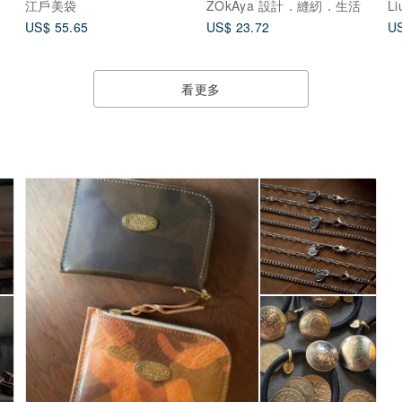
江戶美袋
ZOkAya 設計．縫紉．生活
Li
US$ 55.65
US$ 23.72
US
看更多