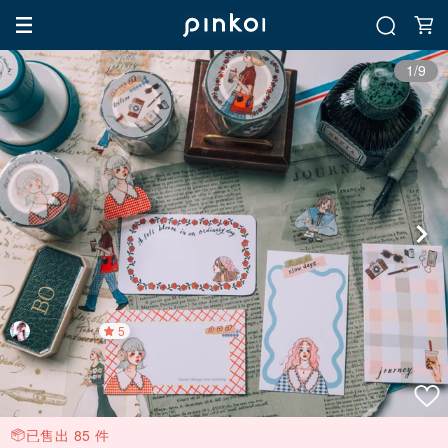
1/9
5
已售出 85 件