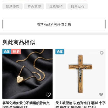
質感優異
符合期望
風格獨特
服務貼心
看本商品所有評價 (18)
與此商品相似
免運
88 折
免運
客製化迷你愛心不銹鋼鎖骨刻文
天主教聖物 以色列進口 耶穌 十字
字姓名項鍊N117
架 橄欖木 壁掛飾 161707-1