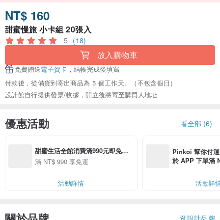
NT$ 160
甜蜜慢旅 小卡組 20張入
5
(18)
放入購物車
免費贈送
電子賀卡
，結帳完成後填寫
付款後，從備貨到寄出商品為 5 個工作天。（不包含假日）
設計館自行提供發票/收據，開立後將寄至購買人地址
優惠活動
看全部 (6)
甜蜜生活全館消費滿990元即免運
Pinkoi 幫你付
費唷！
於 APP 下單滿 
滿 NT$ 990 享免運
運費 NT$ 100
活動詳情
活動詳
關於品牌
逛設計品牌