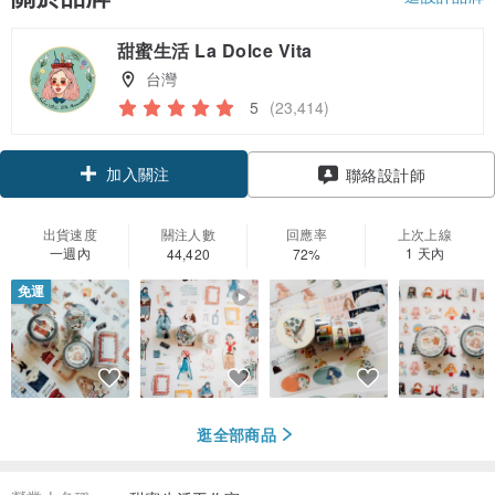
甜蜜生活 La Dolce Vita
台灣
5
(23,414)
加入關注
聯絡設計師
出貨速度
關注人數
回應率
上次上線
一週內
1 天內
44,420
72%
免運
逛全部商品