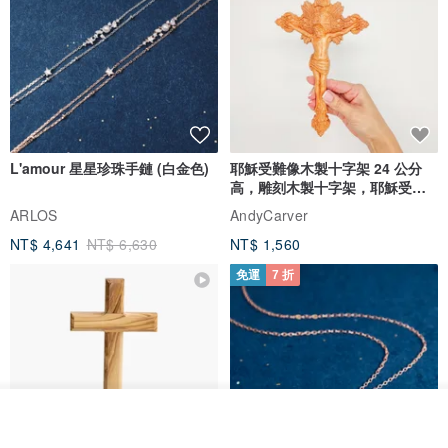
L'amour 星星珍珠手鏈 (白金色)
耶穌受難像木製十字架 24 公分
高，雕刻木製十字架，耶穌受難
像天主教十字架
ARLOS
AndyCarver
NT$ 4,641
NT$ 6,630
NT$ 1,560
免運
7 折
放入購物車
加入收藏
了解品牌