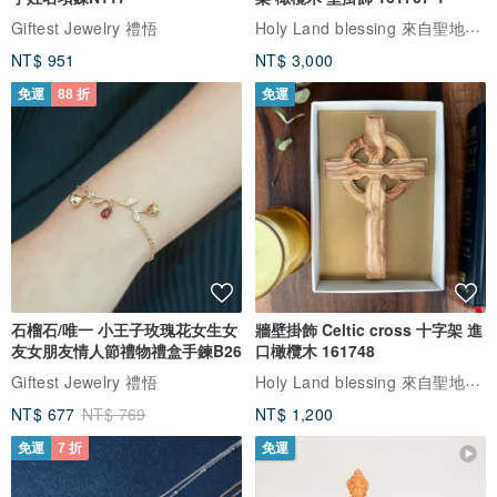
Holy Land blessing 來自聖地的祝福
Giftest Jewelry 禮悟
NT$ 951
NT$ 3,000
免運
88 折
免運
石榴石/唯一 小王子玫瑰花女生女
牆壁掛飾 Celtic cross 十字架 進
友女朋友情人節禮物禮盒手鍊B26
口橄欖木 161748
Holy Land blessing 來自聖地的祝福
Giftest Jewelry 禮悟
NT$ 677
NT$ 769
NT$ 1,200
免運
7 折
免運