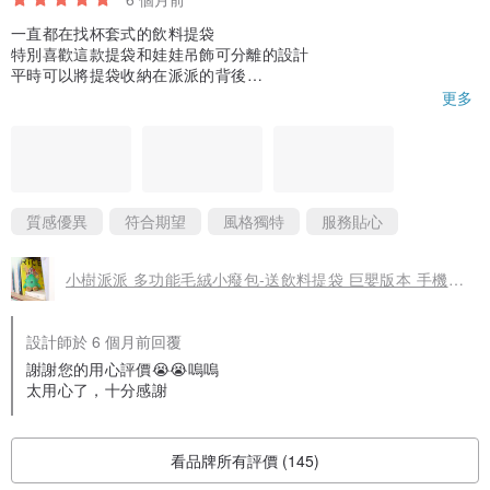
一直都在找杯套式的飲料提袋
特別喜歡這款提袋和娃娃吊飾可分離的設計
平時可以將提袋收納在派派的背後
需要使用的時候再單獨取出 娃娃依然可以掛在包包上
更多
而且提袋跟派派本身都非常好摸 是舒適的絨毛材質😍
這是第一次購買派派設計館的品項
真的每個品項都滿意到不行 出貨速度也很快 包裝完善
品質優異 可以感覺得到設計的用心
也很謝謝設計館贈送的小禮物 之後一定會再回購❤️
質感優異
符合期望
風格獨特
服務貼心
小樹派派 多功能毛絨小癈包-送飲料提袋 巨嬰版本 手機座 毛絨
設計師於 6 個月前回覆
謝謝您的用心評價😭😭嗚嗚
太用心了，十分感謝
看品牌所有評價 (145)