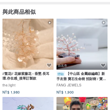
與此商品相似
台北市
//繁花// 花嫁紫藤花 - 垂墜.長耳
【中山區 金屬線編織】新
體驗
環.存在感_接單訂製款
手友善 寶石生命樹 招財樹 / 寶石
自選
the.light
FANG JEWELS
NT$ 1,980
NT$ 1,900