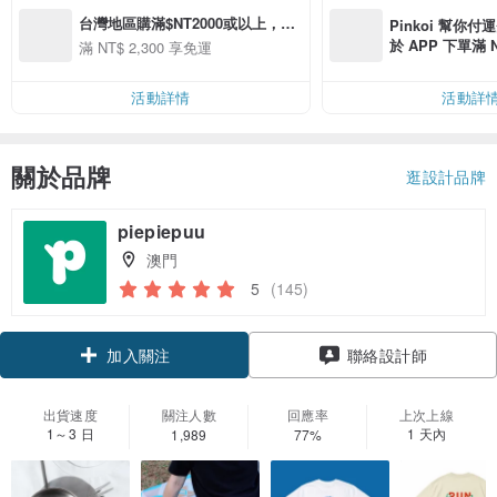
台灣地區購滿$NT2000或以上，即
Pinkoi 幫你付
免(澳門)寄往(台灣)運費
於 APP 下單滿 
滿 NT$ 2,300 享免運
運費 NT$ 100
活動詳情
活動詳
關於品牌
逛設計品牌
piepiepuu
澳門
5
(145)
領優惠券
聯絡設計師
加入關注
出貨速度
關注人數
回應率
上次上線
1～3 日
1 天內
1,989
77%