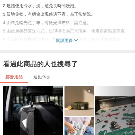
2.建議使用冷水手洗，避免長時間浸泡。
3.質地偏軟，有機會出現修邊不齊，為正常情況。
4.面料是啞光色丁布，有微光澤布料，請注意。
5.由於屬折疊運送方式，出現摺痕為正常現象，使用適當温度熨直。
6.商品圖片有機會因光線，顯示器及其他原因，顏色以實物為準。
閱讀更多
7.人手縫邊，布並非完美正方形態為正常現象。
8.若有任何疑問，歡迎先與本店聯絡，感謝你的支持。
看過此商品的人也搜尋了
9.工藝印刷有機會出現重影，為正常現象。
10.跨境運送有機會產生稅項，一切費用由買家承擔。
露營用品
運動休閒
「注意」
基本運送會以較慢的澳門郵政寄出
(不含派件記錄，若需要掛號，必需另拍以下掛號費用喔。
hk.pinkoi.com/product/3N4dUFjV