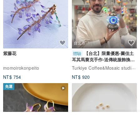
台北市
紫藤花
【台北】限量優惠-圖佳土
體驗
耳其馬賽克手作-送傳統服飾換裝
體驗
Turkiye Coffee&Mosaic studio土耳其咖啡與馬賽克燈工作坊
momoirokonpeito
NT$ 754
NT$ 920
免運
放入購物車
加入收藏
了解品牌