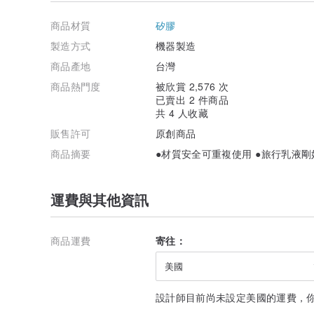
商品材質
矽膠
製造方式
機器製造
商品產地
台灣
商品熱門度
被欣賞 2,576 次
已賣出 2 件商品
共 4 人收藏
販售許可
原創商品
商品摘要
●材質安全可重複使用 ●旅行乳液剛
注意事項
1. 請勿放在小孩附近，避免誤食。
運費與其他資訊
2. 第一次使用請先清洗乾淨。
3. 吸盤為輔助設計，可視需求使用。
4. 使用後請清洗乾淨，避免染色。
商品運費
寄往：
5. 遠離尖銳物以免破壞瓶身。
6. 請勿裝填食用油、按摩油、卸妝油。
美國
設計師目前尚未設定美國的運費，