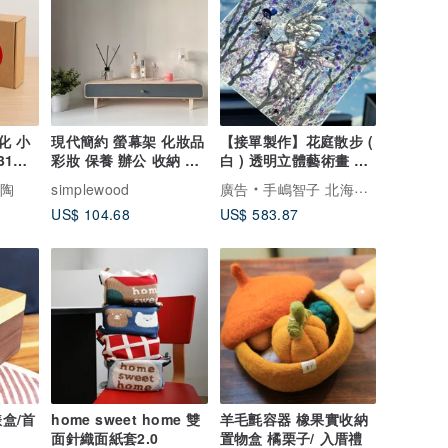
化 小
現代簡約 螢幕架 化妝品
【接單製作】花庭散步 (
31日
彩妝 保養 辦公 收納 新
白 ) 透明立體藝術畫 影
居 螢幕增高架
繪居家裝飾
陶陶
simplewood
廣告
手嶋智子 北海道彩虹畫家
US$ 104.68
US$ 583.87
錶盒/首
home sweet home 雙
羊毛氈容器 橡果實收納
面針織面紙套2.0
置物盒 橘栗子/ 入厝禮