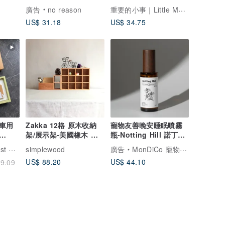
重要的小事｜Little Matter
廣告
no reason
US$ 31.18
US$ 34.75
車用
Zakka 12格 原木收納
寵物友善晚安睡眠噴霧
架/展示架-美國橡木 新
瓶-Notting Hill 諾丁丘
】
居 公仔
(富豪花香調)
香氛森林
simplewood
廣告
MonDiCo 寵物友善香氛
US$ 88.20
US$ 44.10
9.09