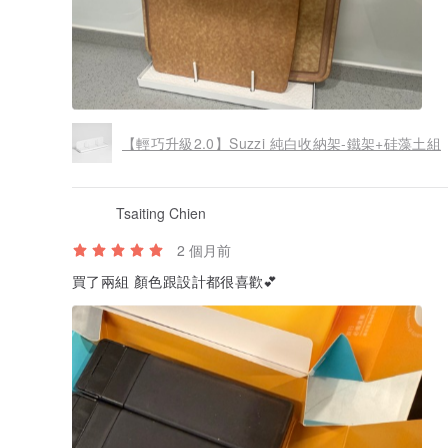
【輕巧升級2.0】Suzzi 純白收納架-鐵架+硅藻土組
Tsaiting Chien
2 個月前
買了兩組 顏色跟設計都很喜歡💕