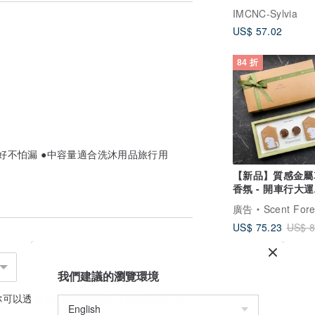
IMCNC-Sylvia
US$ 57.02
84 折
好不怕漏 ●中容量適合洗沐用品旅行用
【新品】質感金屬
香氛 - 開車行大運
【2025新年優惠
廣告
Scent Forest 
US$ 75.23
US$ 8
我們建議的瀏覽環境
你可以透過
聯絡設計師
討論合適的運送方式