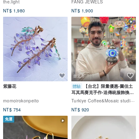
the.light
FANG JEWELS
特的物料放於手袋上，為市場帶來一點好玩的新鮮感。
NT$ 1,980
NT$ 1,900
品牌產品設計集中於獨特的物料運用。首個系列GRASSY是以假草皮
及帆布做成，獲得國際傳媒報導及讚賞，其中包括AnotherMag 、
Trend Hunter 、Hint Magazine 及Cosmopolitan等。 這系列是品牌的
經典，每個夏季都會有新成員加入。
產地/製造方式
產地香港 手工製作
台北市
紫藤花
【台北】限量優惠-圖佳土
體驗
耳其馬賽克手作-送傳統服飾換裝
香港、澳門、台灣、中國免運費
體驗
Turkiye Coffee&Mosaic studio土耳其咖啡與馬賽克燈工作坊
momoirokonpeito
此包裹重量約0.1kg
NT$ 754
NT$ 920
免運