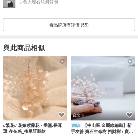
白色大理石紋斜背包
- 石紋數碼印刷帆布
- YKK 拉鍊
- 真皮logo, 拉牌
看品牌所有評價 (55)
/ 使用及保養方式 /
與此商品相似
- 可放鎖匙、名片、信用卡，非常輕便
- 收藏時避免陽光直接曝曬，貯存於乾爽處
/ 設計師及品牌簡介 /
GLUSH/ 手袋品牌於2012年由設計師Grace創立。 她是2006年香港
理工大學時裝及紡織系的一給榮譽畢業生，曾獲取數次獎學金及院長
提名獎。 畢業後分別於公關公司及國際美容品牌擔任宣傳及公關職
台北市
務。四年後決定重投設計，於一間原始設計及設備的香港製造商當手
//繁花// 花嫁紫藤花 - 垂墜.長耳
【中山區 金屬線編織】新
體驗
袋設計師及宣傳經理。 接觸過牛皮、羊皮、蟒蛇皮、鱷魚皮 、木材、
環.存在感_接單訂製款
手友善 寶石生命樹 招財樹 / 寶石
鋼鐵等不同物料令她對物料上的運用產生興趣，並創立自家品牌以獨
自選