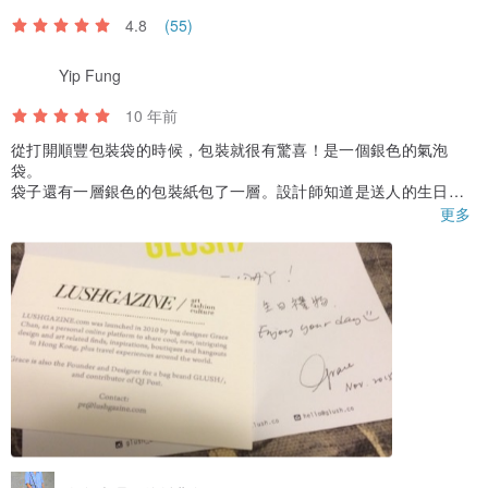
4.8
(55)
Yip Fung
10 年前
從打開順豐包裝袋的時候，包裝就很有驚喜！是一個銀色的氣泡
袋。
袋子還有一層銀色的包裝紙包了一層。設計師知道是送人的生日禮
物，還特意寫了一張生日咭，字寫得?錯喔。
更多
一切都很棒！謝謝！
/ 商品說明及故事 /
靈感源自天然的雲石石紋，設計師Grace個人非常喜歡它的紋理，並
張其做出特大圖案，使每個包包的紋理也不一，像天然石一樣。數量
有限。
/ 尺寸、大小 /
- 16cm X 12cm X 0.5cm
/ 材質 /