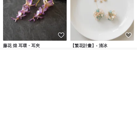
藤花 煌 耳環・耳夾
【繁花計畫】- 清冰
我要排隊
Dip art -nachugo-
紅花 hunghua
了解品牌
NT$ 2,125
NT$ 720
93 折
台北市