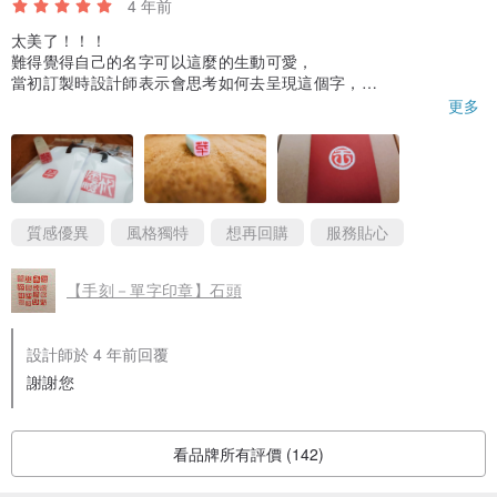
4 年前
太美了！！！
難得覺得自己的名字可以這麼的生動可愛，
當初訂製時設計師表示會思考如何去呈現這個字，
現在真的感受到設計師滿滿的用心與對刻字的認真，很感謝設計
更多
師，真的很喜歡，是我異想不到的的驚喜！！！還送了一個書籤，
謝謝設計師，也祝設計師一切順利順心，感恩！！！
質感優異
風格獨特
想再回購
服務貼心
【手刻－單字印章】石頭
設計師於 4 年前回覆
謝謝您
看品牌所有評價 (142)