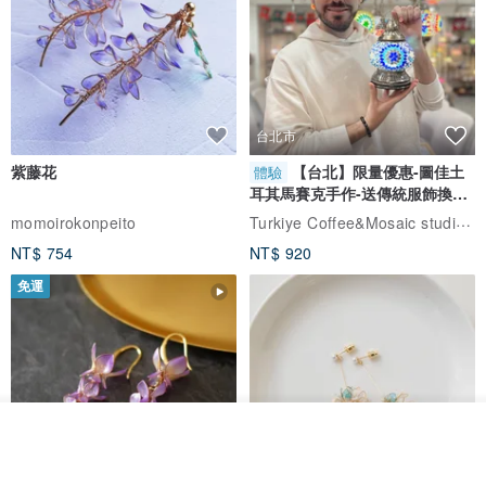
台北市
紫藤花
【台北】限量優惠-圖佳土
體驗
耳其馬賽克手作-送傳統服飾換裝
體驗
Turkiye Coffee&Mosaic studio土耳其咖啡與馬賽克燈工作坊
momoirokonpeito
NT$ 754
NT$ 920
免運
放入購物車
加入收藏
了解品牌