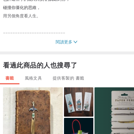
碰撞你僵化的思維，
用另個角度看人生。
==========================
閱讀更多
【書籤規格 ∥ 出貨說明】
看過此商品的人也搜尋了
◆ 獨家限定，市面上絕無僅有。
◆ 材質：厚磅紙材
書籤
風格文具
提供客製的 書籤
◆ 尺寸：約 8 ｘ 4 cm
印章，為純手工刻製。
書籤上的印文，非印刷而成，
需要一張一張的於紙上蓋印。
位置會有些微的差異，可接受在訂購喔！