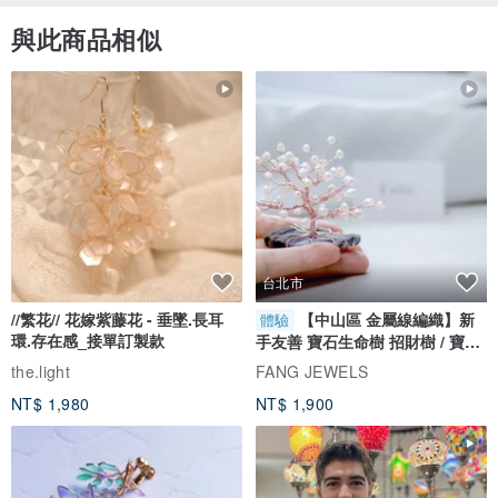
與此商品相似
台北市
//繁花// 花嫁紫藤花 - 垂墜.長耳
【中山區 金屬線編織】新
體驗
環.存在感_接單訂製款
手友善 寶石生命樹 招財樹 / 寶石
自選
the.light
FANG JEWELS
NT$ 1,980
NT$ 1,900