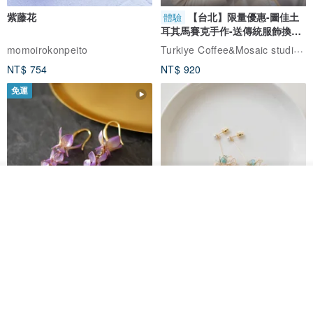
紫藤花
【台北】限量優惠-圖佳土
體驗
耳其馬賽克手作-送傳統服飾換裝
體驗
Turkiye Coffee&Mosaic studio土耳其咖啡與馬賽克燈工作坊
momoirokonpeito
NT$ 754
NT$ 920
免運
放入購物車
加入收藏
了解品牌
藤花 煌 耳環・耳夾
【繁花計畫】- 清冰
Dip art -nachugo-
紅花 hunghua
NT$ 2,125
NT$ 720