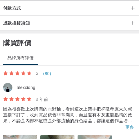
付款方式
退款換貨須知
購買評價
品牌所有評價
5
(80)
alexxiong
2 年前
因為很喜歡上次購買的志野釉，看到這次上架手把杯沒考慮太久就
直接下訂了，收到實品依舊非常滿意，而且還有木灰畫龍點睛的效
果，不論是內部杯底或是外部流釉的綠色結晶，都讓這個作品增添
迷人的獨特性，當然志野釉本身的開片和土質還原出的鐵斑已經非
更多
常耐看，整體是滿滿細節又帶有侘寂感的好杯子