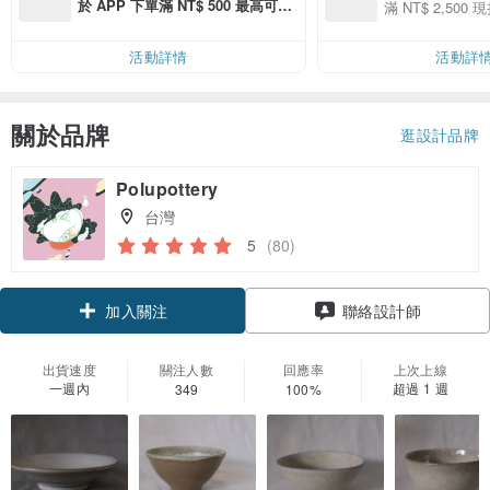
用 APP 購買任一
於 APP 下單滿 NT$ 500 最高可折
滿 NT$ 2,500 現
00 現折 NT$100
運費 NT$ 100
活動詳情
活動詳
關於品牌
逛設計品牌
Polupottery
台灣
5
(80)
加入關注
聯絡設計師
出貨速度
關注人數
回應率
上次上線
一週內
超過 1 週
349
100%