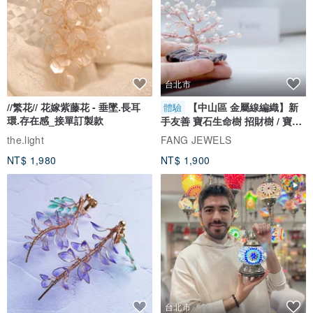
台北市
//繁花// 花嫁紫藤花 - 垂墜.長耳
【中山區 金屬線編織】新
體驗
環.存在感_接單訂製款
手友善 寶石生命樹 招財樹 / 寶石
自選
the.light
FANG JEWELS
NT$ 1,980
NT$ 1,900
台北市