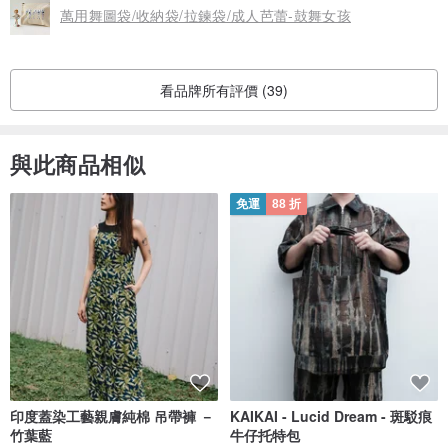
萬用舞圖袋/收納袋/拉鍊袋/成人芭蕾-鼓舞女孩
看品牌所有評價 (39)
與此商品相似
免運
88 折
印度蓋染工藝親膚純棉 吊帶褲 －
KAIKAI - Lucid Dream - 斑駁痕
竹葉藍
牛仔托特包