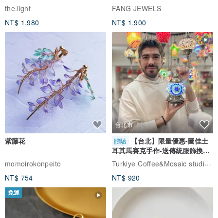
自選
the.light
FANG JEWELS
NT$ 1,980
NT$ 1,900
台北市
紫藤花
【台北】限量優惠-圖佳土
體驗
耳其馬賽克手作-送傳統服飾換裝
體驗
Turkiye Coffee&Mosaic studio土耳其咖啡與馬賽克燈工作坊
momoirokonpeito
NT$ 754
NT$ 920
免運