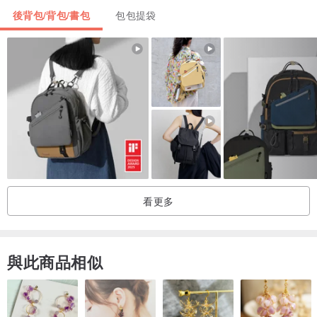
包口為醫生口金，蓋子使用轉鎖
後背包/背包/書包
包包提袋
包內一般口袋x1、拉鍊內袋x1
/ 材質 /
帆布、牛皮、金屬
/ 使用及保養方式 /
植鞣皮革在一般使用與日照下顏色會逐漸加深，為正常之現象。
看更多
皮革顏色會隨著與本產品上架時間逐漸變稍深，購買者請考慮色差。
因含皮革，應避免接觸大量水分，並交由專業皮包清洗店處理。
產地/製造方式
與此商品相似
100% 獨家原創設計、打版、MIT海鳥製造