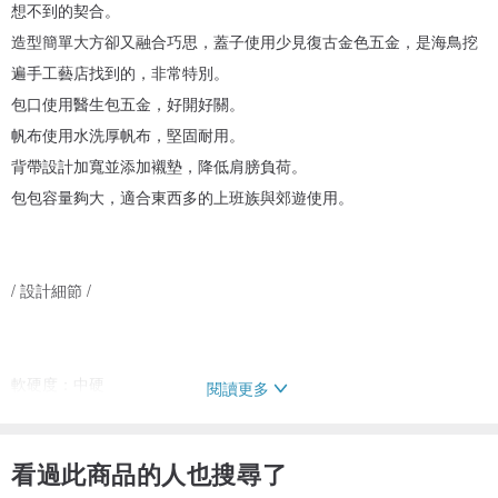
想不到的契合。
造型簡單大方卻又融合巧思，蓋子使用少見復古金色五金，是海鳥挖
遍手工藝店找到的，非常特別。
包口使用醫生包五金，好開好關。
帆布使用水洗厚帆布，堅固耐用。
背帶設計加寬並添加襯墊，降低肩膀負荷。
包包容量夠大，適合東西多的上班族與郊遊使用。
/ 設計細節 /
軟硬度：中硬
閱讀更多
包身：高27cm寬25cm厚度13cm
背帶長度：75~100cm
看過此商品的人也搜尋了
背帶寬度：4.7cm