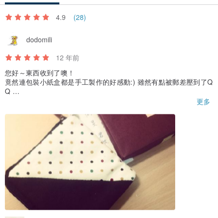
4.9
(28)
dodomili
12 年前
您好～東西收到了噢！
竟然連包裝小紙盒都是手工製作的好感動:) 雖然有點被郵差壓到了Q
Q
小卡片和手寫的字也好美:) 而且字好整齊！
更多
重點是小零錢包真的好好看,本來想拿來送同學當生日禮物,現在都有
點想偷偷留著了:)
謝謝你的用心和創作喔！