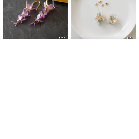
我要排隊
藤花 煌 耳環・耳夾
【繁花計畫】- 清冰
了解品牌
Dip art -nachugo-
紅花 hunghua
NT$ 2,125
NT$ 720
93 折
台北市