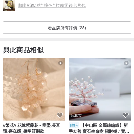
咖啡VS點點**撞色**拉鍊零錢卡片包
看品牌所有評價 (28)
與此商品相似
台北市
//繁花// 花嫁紫藤花 - 垂墜.長耳
【中山區 金屬線編織】新
體驗
環.存在感_接單訂製款
手友善 寶石生命樹 招財樹 / 寶石