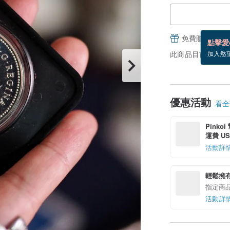
免費贈送電子
點擊愛
此商品目前沒現貨
加入慾
優惠活動
看全部
Pinko
運費 US$
活動詳
輕鬆擁
指定商
活動詳