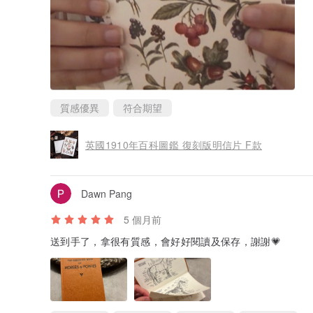
質感優異
符合期望
英國1910年百科圖鑑 復刻版明信片 F款
Dawn Pang
5 個月前
送到手了，拿很有質感，會好好閱讀及保存，謝謝💗