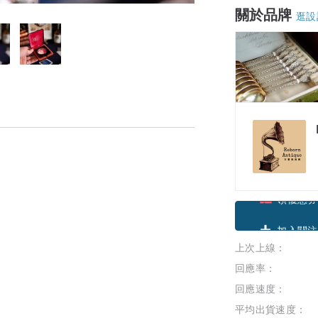
關於品牌
逛設
領優惠券
上次上線：
加入關注
回應率：
回應速度：
平均出貨速度：
，