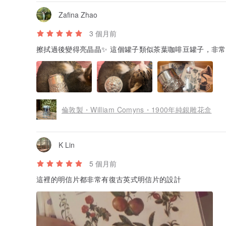
Zafina Zhao
3 個月前
擦拭過後變得亮晶晶✨ 這個罐子類似茶葉咖啡豆罐子，非
倫敦製・William Comyns・1900年純銀雕花盒
K Lin
5 個月前
這裡的明信片都非常有復古英式明信片的設計