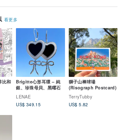
似
看更多
菲比和
Brigitte心形耳環 – 純
獅子山棒球場
銀、珍珠母貝、黑曜石
(Risograph Postcard)
LENAE
TerryTubby
US$ 349.15
US$ 5.82