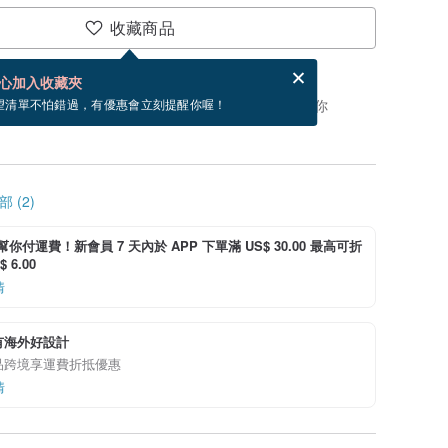
收藏商品
賀卡，結帳完成後填寫
電子賀卡是什麼？
心加入收藏夾
，你可以按「我要排隊」，當有貨會主動發信通知你
望清單不怕錯過，有優惠會立刻提醒你喔！
 (2)
i 幫你付運費！新會員 7 天內於 APP 下單滿 US$ 30.00 最高可折
 6.00
情
有海外好設計
品跨境享運費折抵優惠
情