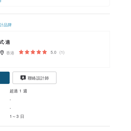
情
計品牌
式·適
5.0
(1)
香港
聯絡設計師
超過 1 週
-
-
1～3 日