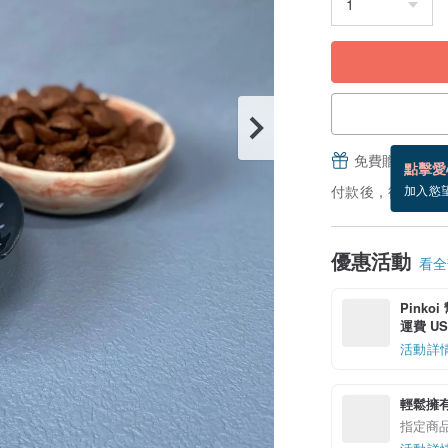
免費贈送電子
點擊愛
付款後，從備貨到
加入慾
優惠活動
看全部
Pinko
運費 US$
活動詳
輕鬆擁
指定商