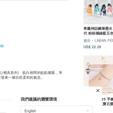
希臘神話鋼筆墨水
代 粉棕橘綠藍五
24小時出貨
廣告
LABAN PE
-
碗
US$ 22.28
匠心獨具系列］ 藍白相間的點點圖案，率
散發著一種自然柔和的氣息。
我們建議的瀏覽環境
Luvpal | 925 
鸚鵡吊飾 紅寶石愛
Emotional Day -
Luvpal