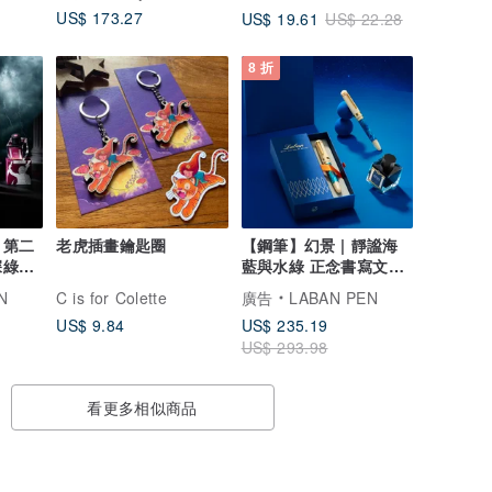
US$ 173.27
US$ 19.61
US$ 22.28
8 折
 第二
老虎插畫鑰匙圈
【鋼筆】幻景 | 靜謐海
深綠天
藍與水綠 正念書寫文具
貨
點亮高質感時光
N
C is for Colette
廣告
LABAN PEN
US$ 9.84
US$ 235.19
US$ 293.98
看更多相似商品