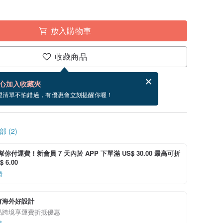
放入購物車
收藏商品
賀卡，結帳完成後填寫
電子賀卡是什麼？
心加入收藏夾
寄出商品為 2 個工作天。（不包含假日）
望清單不怕錯過，有優惠會立刻提醒你喔！
 (2)
i 幫你付運費！新會員 7 天內於 APP 下單滿 US$ 30.00 最高可折
 6.00
情
有海外好設計
品跨境享運費折抵優惠