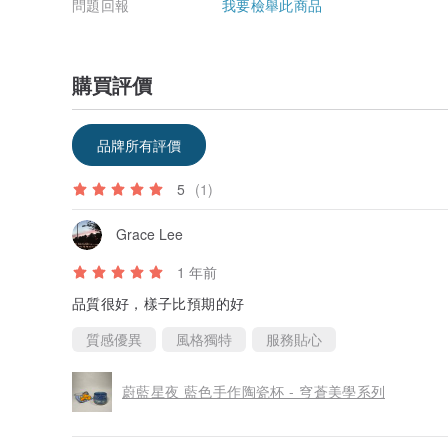
問題回報
我要檢舉此商品
購買評價
品牌所有評價
5
(1)
Grace Lee
1 年前
品質很好，樣子比預期的好
質感優異
風格獨特
服務貼心
蔚藍星夜 藍色手作陶瓷杯 - 穹蒼美學系列