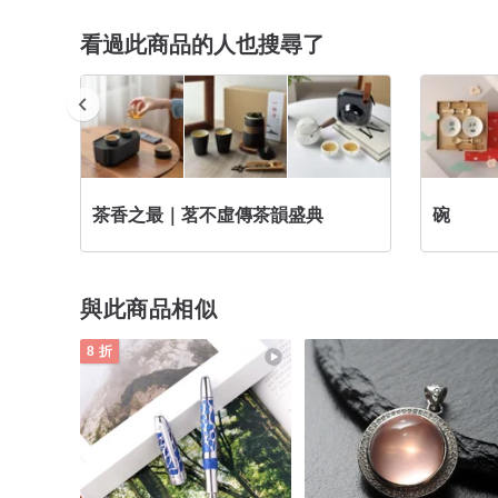
看過此商品的人也搜尋了
茶香之最｜茗不虛傳茶韻盛典
碗
與此商品相似
8 折