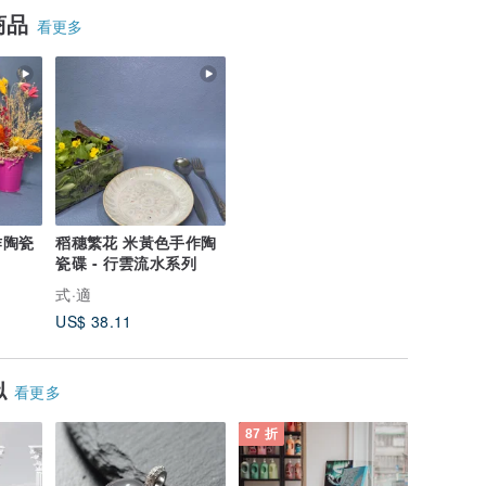
商品
看更多
作陶瓷
稻穗繁花 米黃色手作陶
瓷碟 - 行雲流水系列
式·適
US$ 38.11
似
看更多
87 折