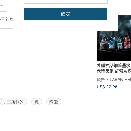
US$ 60.00
確定
你可以透過
聯絡設計師
討論合適的運送方式
希臘神話鋼筆墨水
代暗黑系 紅紫灰
藍五色 24小時出
廣告
LABAN PE
US$ 22.28
手工製作的
碗
陶瓷