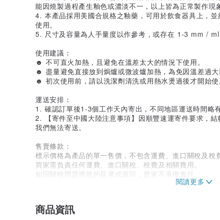
能因燒製過程產生釉色或濃淡不一，以上皆為正常製作現
4. 本產品採用美國合規格之釉藥，可用於飲食器具上，並
使用。
5. 尺寸及容量為人手量度以作參考，或存在 1-3 mm / 
使用建議：
☻ 不可直火加熱，且避免在溫差太大的情況下使用。
☻ 盡量避免直接放到焗爐或微波爐加熱，為免因溫差過大
☻ 初次使用前，請以洗潔劑清洗或用熱水燙過後才開始使
運送安排：
1. 確認訂單後1-3個工作天內寄出，不同地區運送時間
2. 【寄件至中國大陸注意事項】因順豐速運寄件要求，結
我們無法寄送。
售賣條款：
標示價格為產品的單一售價，不包含運費、進口關稅及稅
買家需負責任何運費、進口關稅、稅費及相關費用。
如因關稅問題導致的延遲或退回，賣家不承擔責任。
本條款受到香港法律管轄，並且在法律上具有約束力。
商品資訊