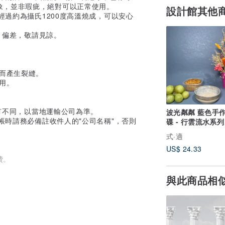
象，並非瑕疵，絕對可以正常使用。
設計館其他
經過約為攝氏1200度高溫燒成，可以安心
ml 偏差，敬請見諒。
而產生裂縫。
用。
略有不同，以當地運輸公司為準。
波光粼粼 藍色手
帳時請務必備註收件人的"公司名稱"，否則
碟 - 行雲流水系列
式·適
US$ 24.33
費。
與此商品相