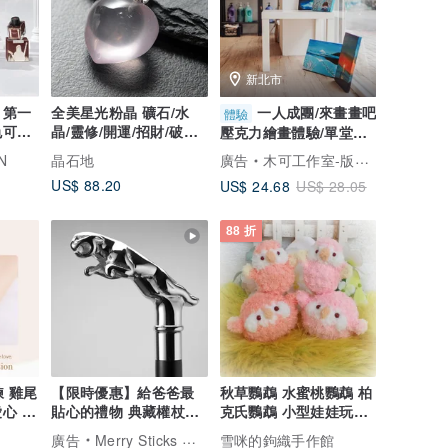
新北市
 第一
全美星光粉晶 礦石/水
一人成團/來畫畫吧
體驗
色可選
晶/靈修/開運/招財/破煞/
壓克力繪畫體驗/單堂課
防小人
完成/可自選圖
N
晶石地
廣告
木可工作室-版畫工作室與藝術創作體驗
US$ 88.20
US$ 24.68
US$ 28.05
88 折
手鍊 雞尾
【限時優惠】給爸爸最
秋草鸚鵡 水蜜桃鸚鵡 柏
心 |
貼心的禮物 典藏權杖系
克氏鸚鵡 小型娃娃玩偶
 Love
列 - 獵豹 紳士拐杖
&圓圓體型 寵物鳥
廣告
Merry Sticks 悅杖
雪咪的鉤織手作館