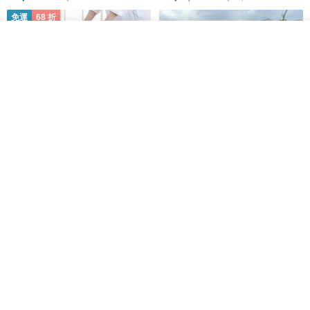
免運
68 折
我要排隊
了解品牌
日本squ+ SUN&WASSER可層疊
工業風_植物雙層展示層架/塊根/
置物洗衣籃-2入-多色可選
多肉植物/鐵網**歡迎客製**
日本squ+
銳龍工藝設計
NT$ 1,898
NT$ 2,790
NT$ 18,800
免運