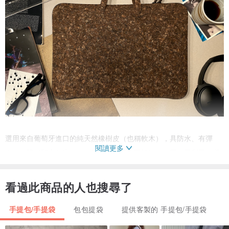
選用來自葡萄牙進口的純天然橡樹皮（也稱軟木），具防水、有彈
閱讀更多
性、可阻燃和高耐磨特性，並可再生百分百降解，是回收再利用的環
保型材料。用精心細致的真皮包的手工製作工藝，設計師原創了許多
有趣的手作品。
看過此商品的人也搜尋了
手提包/手提袋
包包提袋
提供客製的 手提包/手提袋
這款軟木塞肌理極為經典內儉又具個性，內為具保護、防震功能的太
空棉材料，設計師很用心的從裡至外講究每一個細節，滑鼠電源等物