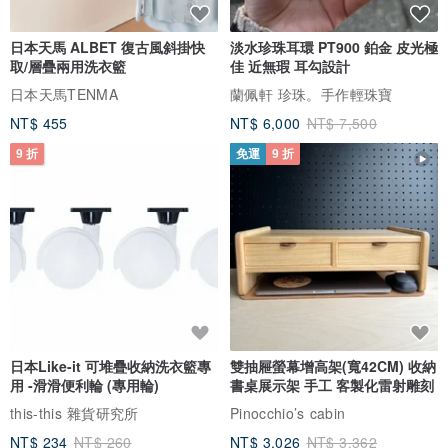
日本天馬 ALBET 復古風斜掛快
淡水珍珠耳環 PT900 鉑金 皮光極
取/層疊兩用洗衣籃
佳 近無瑕 耳勾設計
日本天馬TENMA
蘭佩軒 珍珠。手作輕珠寶
NT$ 455
NT$ 6,000
NT$ 7,500
9 折
免運
9 折
日本Like-it 可堆疊收納洗衣籃專
雙抽屜螢幕增高架(寬42CM) 收納
用 -滑滑便利輪 (專用輪)
書桌展示架 手工 客製化雷射雕刻
this-this 雜貨研究所
Pinocchio’s cabin
NT$ 234
NT$ 260
NT$ 3,026
NT$ 3,362