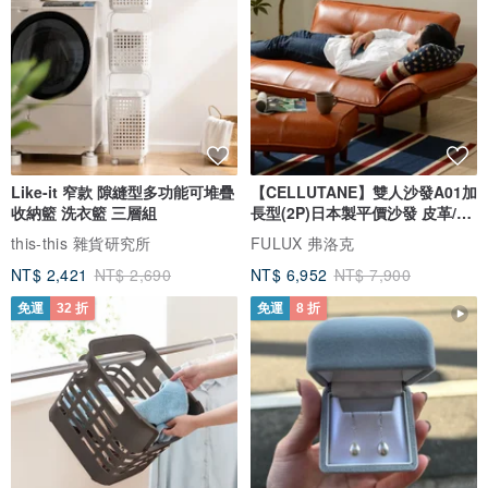
Like-it 窄款 隙縫型多功能可堆疊
【CELLUTANE】雙人沙發A01加
收納籃 洗衣籃 三層組
長型(2P)日本製平價沙發 皮革/燈
芯絨
this-this 雜貨研究所
FULUX 弗洛克
NT$ 2,421
NT$ 2,690
NT$ 6,952
NT$ 7,900
免運
32 折
免運
8 折