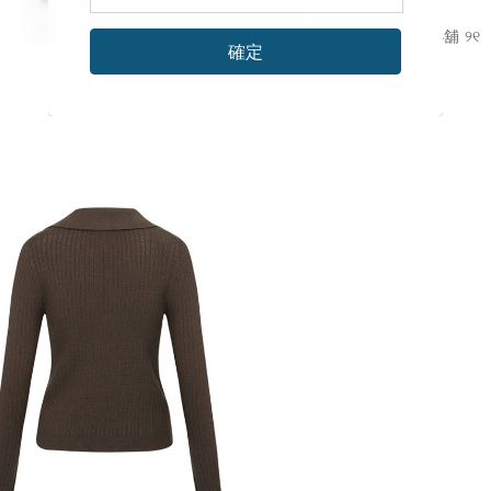
୨୧ XoXo 小舖 ୨୧
確定
US$ 4.71