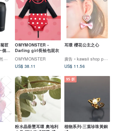
然菊苣
OMYMONSTER -
耳環 櫻花公主之心
一個
Darling girl長袖包屁衣
杯
咖啡
OMYMONSTER
廣告
kawaii shop pomul
US$ 38.11
US$ 11.56
95 折
粉水晶垂墜耳環 奧地利
植物系列-三葉珍珠黃銅