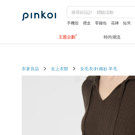
手機殼
禮盒
零錢包
花磚
短夾
主題企劃
時尚潮流
衣著良品
女上衣類
女毛衣/針織衫
羊毛