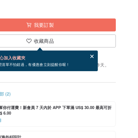
我要訂製
收藏商品
賀卡，結帳完成後填寫
電子賀卡是什麼？
心加入收藏夾
製」。付款後，從開始製作到寄出商品為 10 個工作天。
望清單不怕錯過，有優惠會立刻提醒你喔！
 (2)
i 幫你付運費！新會員 7 天內於 APP 下單滿 US$ 30.00 最高可折
 6.00
情
有海外好設計