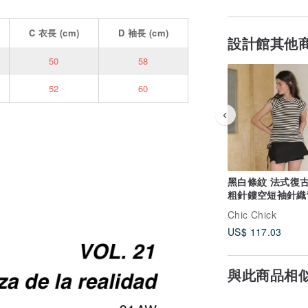
C
衣長
(cm)
D
袖長
(cm)
設計館其他
50
58
52
60
黑白條紋 法式復
粗針鏤空短袖針織
Chic Chick
US$ 117.03
與此商品相