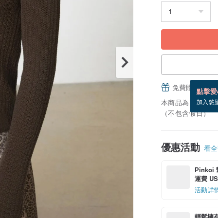
免費贈送電子
點擊愛
本商品為「接單訂
加入慾
（不包含假日）
優惠活動
看全部
Pinko
運費 US$
活動詳
輕鬆擁