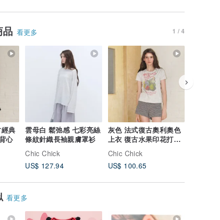
商品
1 / 4
看更多
古經典
雲母白 鬆弛感 七彩亮絲
灰色 法式復古奧利奧色
灰色格紋
背心
條紋針織長袖親膚罩衫
上衣 復古水果印花打纜
棉寬褲 
短袖T恤
鬆長褲
Chic Chick
Chic Chick
Chic Chi
US$ 127.94
US$ 100.65
US$ 125
似
看更多