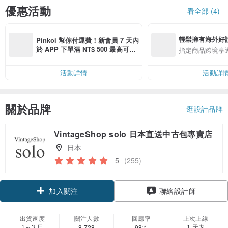
優惠活動
看全部 (4)
輕鬆擁有海外好
Pinkoi 幫你付運費！新會員 7 天內
於 APP 下單滿 NT$ 500 最高可折
指定商品跨境享
運費 NT$ 100
活動詳情
活動詳
關於品牌
逛設計品牌
VintageShop solo 日本直送中古包專賣店
日本
5
(255)
領優惠券
聯絡設計師
加入關注
出貨速度
關注人數
回應率
上次上線
1～3 日
1 天內
8,728
98%