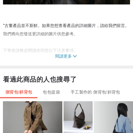
*古董產品並不新鮮。如果您想查看產品的詳細圖片，請給我們留言。
我們將向您發送更詳細的圖片供您參考。
下單前請務必閱讀並同意以下注意事項。
閱讀更多
--------------------------------------------------
【VintageShop solo】提供的產品均為古董。這一切都是真的。
產品售出後不可退貨或換貨。如果您有任何疑問，請務必給我留言。
看過此商品的人也搜尋了
產品在多個網站上銷售。請務必在下訂單前聯絡我們以確認庫存狀
側背包/斜背包
包包提袋
手工製作的 側背包/斜背包
況。
所有產品均為正品、正品。
尺寸可能有輕微誤差。
實際顏色可能因拍攝環境而異。
如果您對產品或其他詳細照片有任何疑問，請聯絡[VintageShop