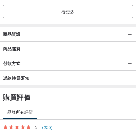
看更多
商品資訊
商品運費
付款方式
退款換貨須知
◆尺寸
約高 15 厘米 x 寬 24 厘米 x 深 6 厘米
購買評價
肩長約63cm
品牌所有評價
◆規格
顏色: 海軍藍
5
(255)
材質：提花、皮革