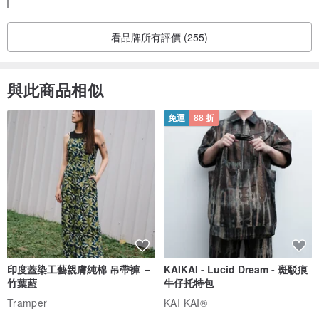
海外配送のため、多少の遅延が発生する場合がございます
が、何かご不明点やお困りのことがございましたら、どうぞ
お気軽にお問い合わせください。
看品牌所有評價 (255)
今回お迎えいただいたPRADAのバックパックについて、状態
を新品同様と感じていただけたことを大変嬉しく拝見いたし
ました。
與此商品相似
レビューを投稿していただいたお客様には、次回ご利用いた
免運
88 折
だけるクーポンをプレゼントしております。
ぜひ次回のお買い物にご活用ください。
また、特別なアイテムとの素敵な出会いがありますように✨
心より感謝申し上げます。ありがとうございました！
◆請注意
・請注意，復古產品可能會有一些使用痕跡或氣味。
・由於水平測量，可能會出現輕微誤差。請在購買前了解這一點。
印度蓋染工藝親膚純棉 吊帶褲 －
KAIKAI - Lucid Dream - 斑駁痕
竹葉藍
牛仔托特包
Tramper
KAI KAI®