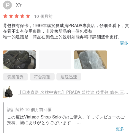
規格: 無口袋
X*n
附件：無（僅主機）
10 個月前
重量：約140公克
背包裡有保卡，1999年購於夏威夷PRADA專賣店，仔細查看下，實
在看不出有使用痕跡，非常像新品的一個包🤔👍
唯一的建議是…商品在顏色上的說明如能再精準詳細些會更好。此
◆ 條件
背包在皮革的部分是咖啡色，整體帆布非純黑，而是帶著咖啡色光
更多
外觀 BA 等級：復古產品，有輕微的使用痕跡，例如日常使用產生的
澤的黑。
刮痕、污垢和氣味。
謝謝🙏
內裝 BA 等級：復古產品，有輕微的使用痕跡，例如日常使用產生的
刮痕、污垢和氣味。
質感優異
符合期望
運送迅速
【日本直送 名牌中古包】PRADA 普拉達 後背包 綠色 三角標誌 尼龍 雙口袋 登山包 vintage kyhxt3
設計師於 10 個月前回覆
この度はVintage Shop Soloでのご購入、そしてレビューのご
投稿、誠にありがとうございます！
更多