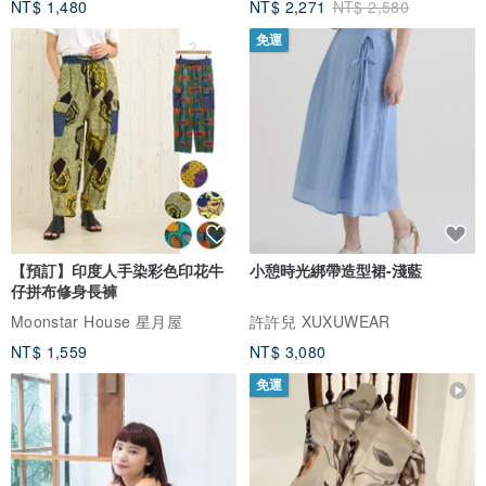
NT$ 1,480
NT$ 2,271
NT$ 2,580
（管理編號：htxeg2）
免運
如需購買，請私訊詢問。 🔴※這是本店本身的狀況評估。
【預訂】印度人手染彩色印花牛
小憩時光綁帶造型裙-淺藍
仔拼布修身長褲
Moonstar House 星月屋
許許兒 XUXUWEAR
NT$ 1,559
NT$ 3,080
免運