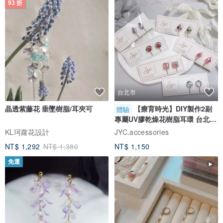
93 折
台北市
晶透紫藤花 垂墜樹脂/耳夾可
【療育時光】DIY製作2副
體驗
專屬UV膠乾燥花樹脂耳環 台北體
驗課程
KL珂蘿花設計
JYC.accessories
NT$ 1,292
NT$ 1,380
NT$ 1,150
免運