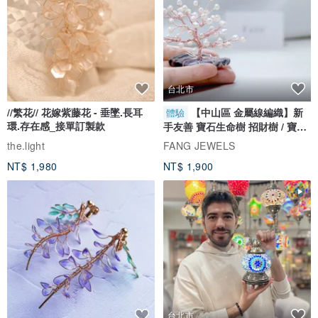
台北市
//繁花// 花嫁紫藤花 - 垂墜.長耳
【中山區 金屬線編織】新
體驗
環.存在感_接單訂製款
手友善 寶石生命樹 招財樹 / 寶石
自選
the.light
FANG JEWELS
NT$ 1,980
NT$ 1,900
台北市