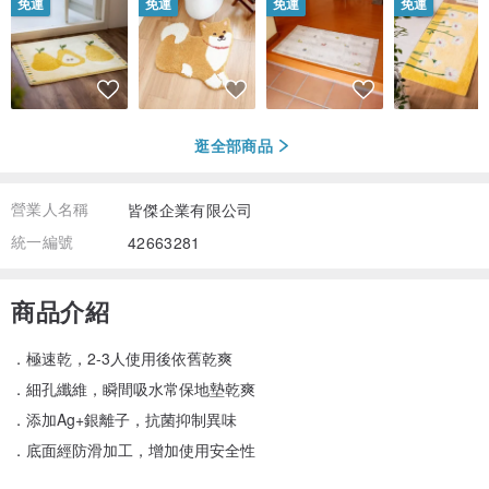
免運
免運
免運
免運
逛全部商品
營業人名稱
皆傑企業有限公司
統一編號
42663281
商品介紹
．極速乾，2-3人使用後依舊乾爽
．細孔纖維，瞬間吸水常保地墊乾爽
．添加Ag+銀離子，抗菌抑制異味
．底面經防滑加工，增加使用安全性