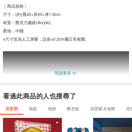
｜商品規格｜
尺寸：(約)寬45×長60×厚1.8cm
材質：壓克力纖維(Acrylic)
產地：中國
※尺寸皆為人工測量，誤差±0.2cm屬正常範圍。
閱讀更多
看過此商品的人也搜尋了
浴室墊
地毯
地墊
髒衣籃
浴室吸水地墊
浴