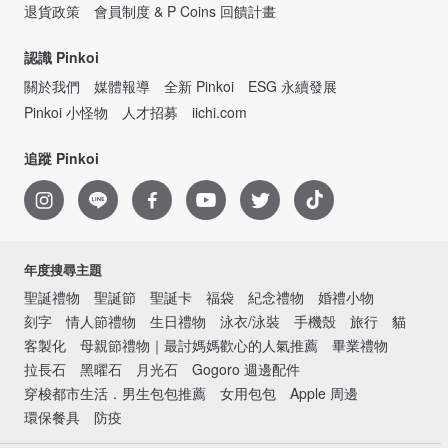
退貨政策
會員制度 & P Coins 回饋計畫
認識 Pinkoi
關於我們
媒體報導
全新 Pinkoi
ESG 永續發展
Pinkoi 小怪物
人才招募
iichi.com
追蹤 Pinkoi
年度搜尋主題
聖誕禮物
聖誕節
聖誕卡
福袋
紀念禮物
婚禮小物
刻字
情人節禮物
生日禮物
泳衣/泳裝
手機殼
旅行
貓
客製化
母親節禮物｜最討媽媽歡心的人氣推薦
畢業禮物
拉長石
黑曜石
月光石
Gogoro 週邊配件
穿梭都市生活．男生包包推薦
女用包包
Apple 周邊
環保餐具
防疫