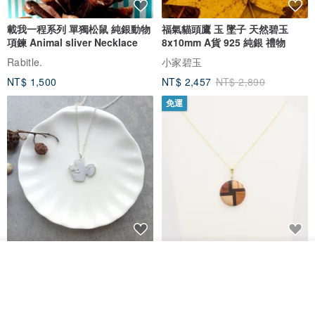
載我一程系列 單獨松鼠 純銀動物
福氣貓頭鷹 玉 墜子 天然碧玉
項鍊 Animal sliver Necklace
8x10mm A貨 925 純銀 禮物
Rabitle.
小家碧玉
NT$ 1,500
NT$ 2,457
NT$ 2,890
免運
淘氣小松鼠925純銀項鍊
FOSSIL SERIES 圓形項鍊
放入購物車
加入收藏
了解品牌
micasa.no56
白谷工房
NT$ 1,180
NT$ 1,866