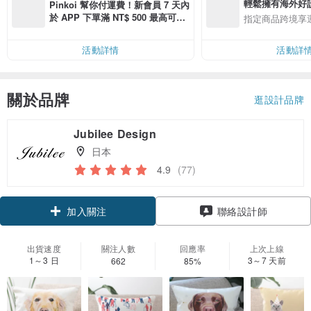
輕鬆擁有海外好
Pinkoi 幫你付運費！新會員 7 天內
於 APP 下單滿 NT$ 500 最高可折
指定商品跨境享
運費 NT$ 100
活動詳情
活動詳
關於品牌
逛設計品牌
Jubilee Design
日本
4.9
(77)
加入關注
聯絡設計師
出貨速度
關注人數
回應率
上次上線
1～3 日
3～7 天前
662
85%