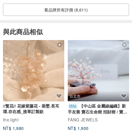
看品牌所有評價 (8,611)
與此商品相似
台北市
//繁花// 花嫁紫藤花 - 垂墜.長耳
【中山區 金屬線編織】新
體驗
環.存在感_接單訂製款
手友善 寶石生命樹 招財樹 / 寶石
自選
the.light
FANG JEWELS
NT$ 1,980
NT$ 1,900