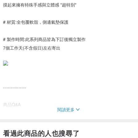
摸起來擁有特殊手感與立體感 "超特別"
# 材質:全包覆軟殼，側邊氣墊保護
# 製作時間:此系列商品皆為下訂後獨立製作
7個工作天(不含假日)左右寄出
---------------
商品Q&A
閱讀更多
Ｑ：請問我收到商品不喜歡或訂錯型號，可以退貨嗎？
Ａ：此系列商品皆為下訂後獨立客製化製作
看過此商品的人也搜尋了