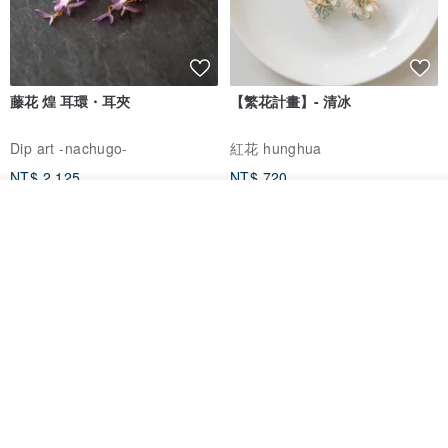
藤花 煌 耳環・耳夾
【繁花計畫】- 清冰
Dip art -nachugo-
紅花 hunghua
NT$ 2,125
NT$ 720
我要排隊
93 折
了解品牌
台北市
晶透紫藤花 垂墜樹脂/耳夾可
【療育時光】DIY製作2副
體驗
專屬UV膠乾燥花樹脂耳環 台北體