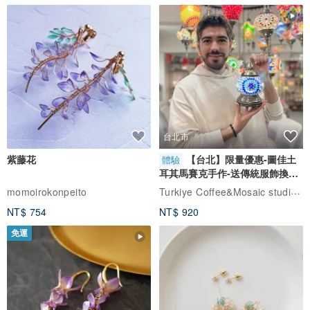
台北市
紫藤花
【台北】限量優惠-圖佳土
體驗
耳其馬賽克手作-送傳統服飾換裝
體驗
Turkiye Coffee&Mosaic studio土耳其咖啡與馬賽克燈工作坊
momoirokonpeito
NT$ 754
NT$ 920
免運