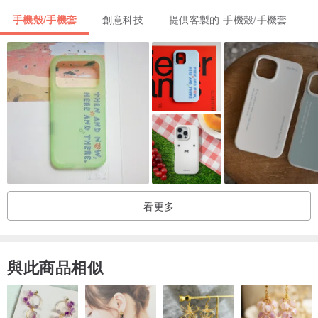
無法進行退貨，下單前麻煩幫我們多確認一次。
手機殼/手機套
創意科技
提供客製的 手機殼/手機套
Ｑ：請問我的手機有包膜可以使用嗎？
Ａ：軟殼系列商品包膜皆不影響使用哦~!
Ｑ：請問手機殼會不會掉漆？
Ａ：手機殼本身正常使用不會掉色哦!
但若使用尖銳物刮到，還是無法避免掉色的。
Ｑ：請問軟殼改底色嗎?
Ａ：軟殼有改底色服務喔！
看更多
如果不喜歡原本圖案的底色
可以加購改底色服務更改底色唷
www.pinkoi.com/product/xLhgDSZ9
與此商品相似
Ｑ：商品跟照片完全一樣嗎?