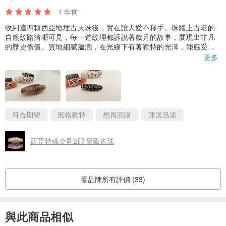
1 年前
收到這四顆西亞地埋古天珠後，實在讓人愛不釋手。珠體上古老的
自然紋路清晰可見，每一道紋理都訴說著歲月的故事，展現出非凡
的歷史價值。質地細膩溫潤，在光線下有著獨特的光澤，能感受到
它長年累月地埋藏於地下所形成的獨特氣韻。
更多
店家對於商品的描述十分詳實，所提供的歷史背景資料豐富專業，
讓我對西亞地埋古天珠有了更深入的了解。非常感謝店家的用心服
務，為我找到這麼一顆品相如此優良的西亞地埋古天珠，值得所有
天珠愛好者信賴與購買！
符合期望
風格獨特
想再回購
運送迅速
西亞特殊金剛2眼圖騰古珠
看品牌所有評價 (33)
與此商品相似