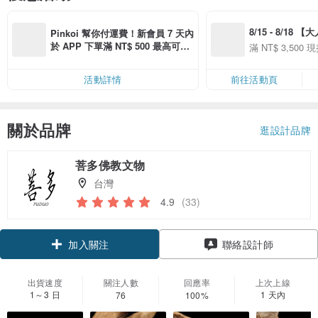
8/15 - 8/18 
Pinkoi 幫你付運費！新會員 7 天內
季】滿 NT$3500
於 APP 下單滿 NT$ 500 最高可折
滿 NT$ 3,500 現
50
運費 NT$ 100
50
活動詳情
前往活動頁
關於品牌
逛設計品牌
菩多佛教文物
台灣
4.9
(33)
加入關注
聯絡設計師
出貨速度
關注人數
回應率
上次上線
1～3 日
1 天內
76
100%