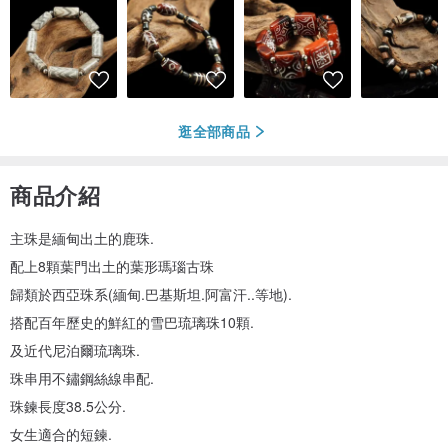
逛全部商品
商品介紹
主珠是緬甸出土的鹿珠.
配上8顆葉門出土的葉形瑪瑙古珠
歸類於西亞珠系(緬甸.巴基斯坦.阿富汗..等地).
搭配百年歷史的鮮紅的雪巴琉璃珠10顆.
及近代尼泊爾琉璃珠.
珠串用不鏽鋼絲線串配.
珠鍊長度38.5公分.
女生適合的短鍊.