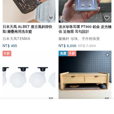
日本天馬 ALBET 復古風斜掛快
淡水珍珠耳環 PT900 鉑金 皮光極
取/層疊兩用洗衣籃
佳 近無瑕 耳勾設計
日本天馬TENMA
蘭佩軒 珍珠。手作輕珠寶
NT$ 455
NT$ 6,000
NT$ 7,500
9 折
免運
9 折
放入購物車
日本Like-it 可堆疊收納洗衣籃專
雙抽屜螢幕增高架(寬42CM) 收納
加入收藏
了解品牌
用 -滑滑便利輪 (專用輪)
書桌展示架 手工 客製化雷射雕刻