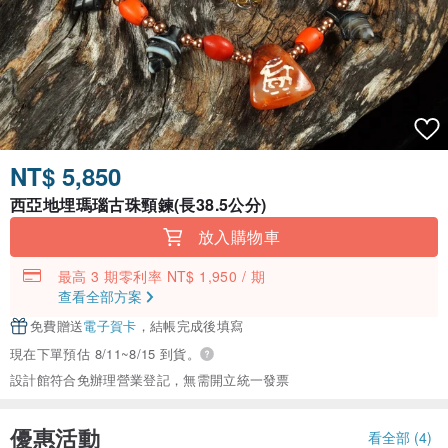
NT$ 5,850
西亞地埋瑪瑙古珠頸鍊(長38.5公分)
放入購物車
最高 3 期零利率 NT$ 1,950 / 期
查看全部方案
免費贈送
電子賀卡
，結帳完成後填寫
現在下單預估 8/11~8/15 到貨。
設計館符合免辦理營業登記，無需開立統一發票
優惠活動
看全部 (4)