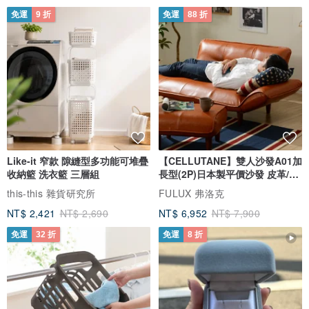
免運
9 折
免運
88 折
Like-it 窄款 隙縫型多功能可堆疊
【CELLUTANE】雙人沙發A01加
收納籃 洗衣籃 三層組
長型(2P)日本製平價沙發 皮革/燈
芯絨
this-this 雜貨研究所
FULUX 弗洛克
NT$ 2,421
NT$ 2,690
NT$ 6,952
NT$ 7,900
免運
32 折
免運
8 折