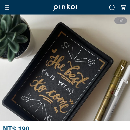
1/5
NT$ 190