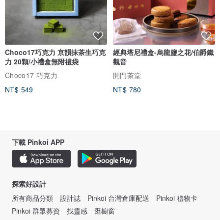
Choco17巧克力 京韻抹茶生巧克
經典塔尼禮盒-烏龍鹽之花/伯爵鐵
力 20顆/小禮盒無附禮袋
觀音
Choco17 巧克力
開門茶堂
NT$ 549
NT$ 780
下載 Pinkoi APP
探索好設計
所有商品分類
設計誌
Pinkoi 台灣倉庫配送
Pinkoi 禮物卡
Pinkoi 群眾募資
找靈感
逛櫥窗