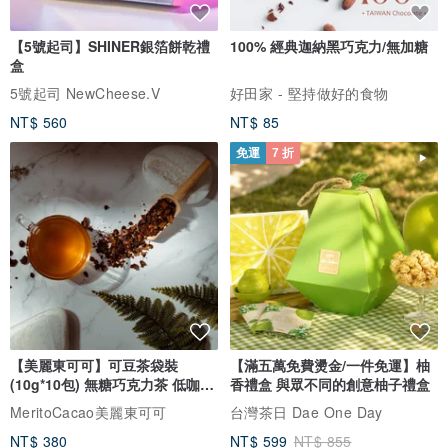
【5號起司】SHINER銀箔餅乾禮
100% 經典迦納黑巧克力/無加糖
盒
5號起司 NewCheese.V
好田家 - 堅持做好的食物
NT$ 560
NT$ 85
免運
7 折
【美麗東可可】可豆茶袋裝
【滿五萬免費燙金/一件免運】柚
(10g*10包) 無糖巧克力茶 低咖啡
香禮盒 與眾不同的創意柚子禮盒
因
MeritoCacao美麗東可可
台灣茶日 Dae One Day
NT$ 380
NT$ 599
NT$ 855