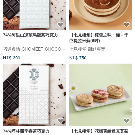
74%阿里山凍頂烏龍茶巧克力
【七見櫻堂】棕雪之味・極－干
邑提拉米蘇(6吋)
巧遇農情 CHOMEET CHOCOLATE
七見櫻堂 甜點專賣
NT$ 300
NT$ 750
74%坪林四季春茶巧克力
【七見櫻堂】花樣著繪達克瓦茲