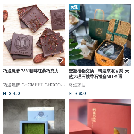
免運
巧遇農情 75%咖啡紅藜巧克力
聖誕禮物交換—轉運來啾香梨-天
然大理石擴香石禮盒MIT金選
巧遇農情 CHOMEET CHOCOLATE
奇鈺家居
NT$ 450
NT$ 650