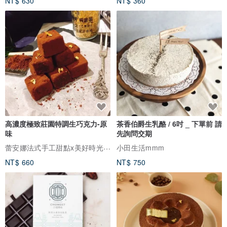
NT$ 630
NT$ 360
高濃度極致莊園特調生巧克力-原
茶香伯爵生乳酪 / 6吋 _ 下單前 請
味
先詢問交期
蕾安娜法式手工甜點x美好時光咖啡
小田生活mmm
NT$ 660
NT$ 750