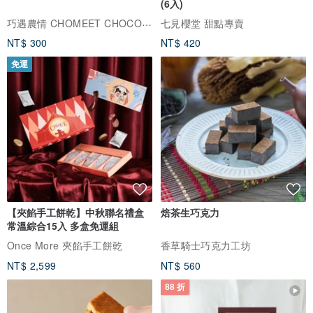
(6入)
巧遇農情 CHOMEET CHOCOLATE
七見櫻堂 甜點專賣
NT$ 300
NT$ 420
免運
【夾餡手工餅乾】中秋聯名禮盒
焙茶生巧克力
常溫綜合15入 多盒免運組
Once More 夾餡手工餅乾
香草騎士巧克力工坊
NT$ 2,599
NT$ 560
88 折