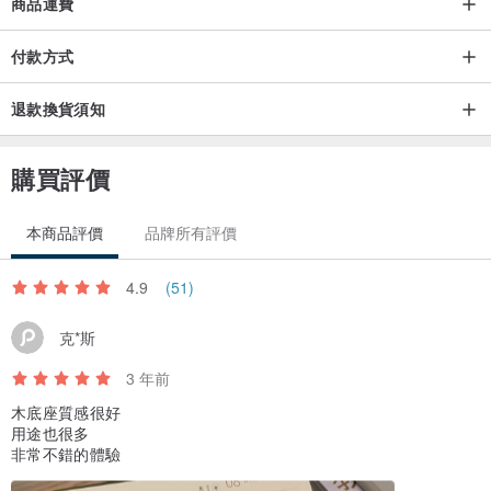
商品運費
曆，延續 100 棵臺灣原生樹木，並改以「週」為單位，不僅延長欣賞
「植物插畫圖鑑」的時間，加深對樹木的認識，「可撕」與「可書
付款方式
寫」的雙重設計，更為日常帶來多元的植感相伴，將同步在（日期時
間），限量發行，預購通路包含：國家書店、五南文化廣場與日光山
退款換貨須知
森林茶書苑。
購買評價
知識曆 ╳ 設計曆 ╳ 療癒曆
本商品評價
品牌所有評價
4.9
(51)
克*斯
3 年前
一週一科樹｜
木底座質感很好
以「樹種科別」為軸線，每週認識一科別樹種，了解科別特色、欣賞
用途也很多
花果葉的姿態、傾聽植物隨筆。
非常不錯的體驗