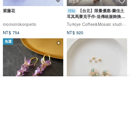
台北市
相思樹長年陪伴島嶼人們的生活，早期為薪炭材，近年作培育菇類的
紫藤花
【台北】限量優惠-圖佳土
體驗
耳其馬賽克手作-送傳統服飾換裝
段木，它的木質堅實、色澤黝亮，是國產家具之良材，也能作為生活
體驗
Turkiye Coffee&Mosaic studio土耳其咖啡與馬賽克燈工作坊
momoirokonpeito
中的自然器物。
NT$ 754
NT$ 920
此次的山形底座以「國產相思木」製作，拾蒔生活製作所邀請推廣國
免運
產材的優質品牌「柴屋」與「蛋牌」共同合作。木職人以細膩工藝呈
現國產相思木的溫潤質地，以蒸煮、乾燥、手工研磨並使用天然護木
油的方式，保留相思木自然的色澤與質量，有如一座沉穩的島嶼，承
載原生之樹，蘊養豐富山林。
看其他商品
年復一年，相思木山形底座可延伸作為紙鎮、置筆與名片座，兼具辦
了解品牌
公與家用的複合用途。
藤花 煌 耳環・耳夾
【繁花計畫】- 清冰
Dip art -nachugo-
紅花 hunghua
療癒植感，將山林的氣息收藏身邊
NT$ 2,125
NT$ 720