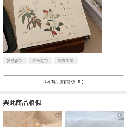
樹語物候筆記｜
將每月介紹的樹種，依循「科別」索引，除了收錄樹種的樹形，也能
一覽樹木生態與物候等情報。
質感優異
符合期望
運送迅速
看本商品所有評價 (51)
植人風景｜
與此商品相似
除了原生樹木主題，我們分享節氣感知，也留下植感信息，陪你生
活、成為樹木植人。