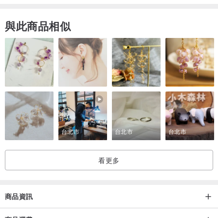
林務局 2023「樹嶼山林」週曆設計，搜羅 100 棵臺灣原生樹木指
與此商品相似
南，涵蓋城鄉、淺山及海濱的木本植物，並融入民眾較熟悉的蜜源、
園藝景觀、民族植物等原生樹種，如：大頭茶、金新木薑子、烏來杜
鵑、流蘇、楊梅、臺灣海棗、三星果藤、毛柿、臺灣山芙蓉、臺灣海
桐、無患子、野牡丹⋯⋯等，以更貼近生活的視野，期待觸及和喚起
人與樹木的共感記憶。
台北市
台北市
台北市
看更多
限量週曆手札，新年的植感風景
林務局於 2022 年推出臺灣原生樹木曆宣導品，廣受民眾熱切之詢
商品資訊
問，為延續推廣臺灣原生樹種的初心，今年特別規劃 2023 年改版週