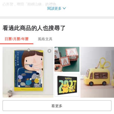
心共習，帶回「樹嶼山林」的禮物。
閱讀更多
✦ 林務局攜手拾蒔製作團隊 ╳ 100 棵臺灣原生樹木指南 ╳ 國產相思
木山形紙鎮
看過此商品的人也搜尋了
✦ 一次收藏 200 幅植物插畫 ╳ 12 張節氣風景 ╳ 12 張植感月曆桌卡
日曆/月曆/年曆
風格文具
✦ 可撕式週曆手札，兼具原生樹的科普知識與美感手繪圖鑑，送給自
己與植物同好一份新年禮
✦ 易書寫的桌立式傾角設計，相思木山形底座兼具紙鎮、置筆與名片
座的複合功能，木癒日常
走進一座山，與樹木共習
身處在臺灣，我們擁抱著一座既古老又年輕的山林之島，蘊藏著美麗
又特殊的生態多樣性，而樹木們，如島之民、山之子，靜靜為島嶼書
看更多
寫四季，將土地的紋理刻畫在年輪之上。