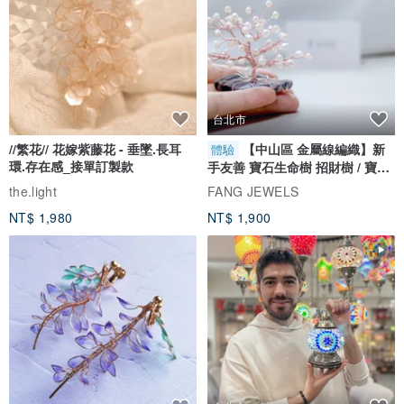
讓島嶼原生樹木的迷人身影，為每月開啟溫柔絮語
台北市
//繁花// 花嫁紫藤花 - 垂墜.長耳
【中山區 金屬線編織】新
體驗
植感月曆桌卡｜
環.存在感_接單訂製款
手友善 寶石生命樹 招財樹 / 寶石
自選
每個月的開始，都有本月的「植物月曆」。除了帶有分隔頁的功能，
the.light
FANG JEWELS
附上「對折壓線」，可成為立體桌卡、明信片或自由黏貼在牆上，以
NT$ 1,980
NT$ 1,900
溫潤的紙質搭配銀色油墨，為生活注入溫暖的光采。
讓沉穩的「相思之嶼」，承載這片樹嶼山林