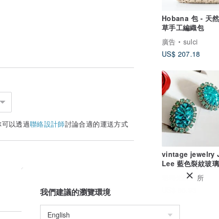
Hobana 包 - 
草手工編織包
廣告
sulci
US$ 207.18
你可以透過
聯絡設計師
討論合適的運送方式
vintage jewelry
Lee 藍色裂紋玻璃萊茵
石 夾式耳環
老時光製造所
US$ 65.93
我們建議的瀏覽環境