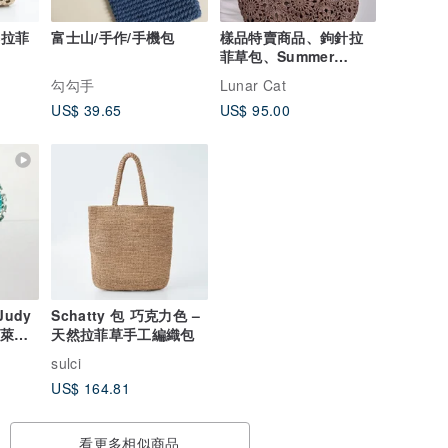
天然拉菲
富士山/手作/手機包
樣品特賣商品、鉤針拉
菲草包、Summer
Straw Bag、Sunny
勾勾手
Lunar Cat
Loop Bag
US$ 39.65
US$ 95.00
 Judy
Schatty 包 巧克力色 –
天然拉菲草手工編織包
sulci
US$ 164.81
看更多相似商品