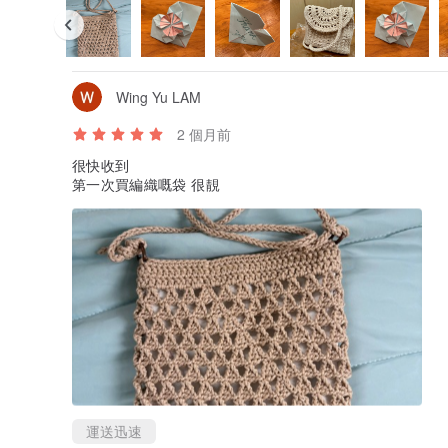
Wing Yu LAM
2 個月前
很快收到
第一次買編織嘅袋 很靚
運送迅速