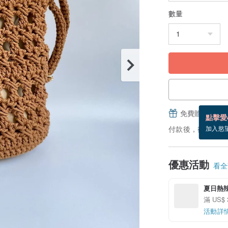
數量
免費贈送電子
點擊愛
付款後，從備貨到
加入慾
優惠活動
看全部
夏日熱
滿 US$ 
活動詳