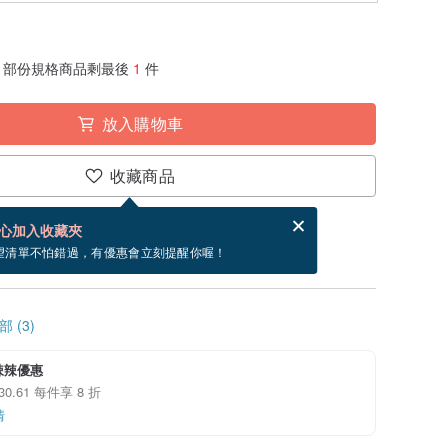
部份規格商品剩最後
1
件
放入購物車
收藏商品
賀卡，結帳完成後填寫
電子賀卡是什麼？
心加入收藏夾
寄出商品為 3 個工作天。（不包含假日）
望清單不怕錯過，有優惠會立刻提醒你喔！
 (3)
辣辣優惠
30.61 每件享 8 折
情