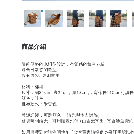
商品介紹
簡約型格的水桶型設計，有質感的鏤空花紋
適合日常悠閑造型
設有內袋, 更加實用
材料：棉繩
尺寸：闊21cm, 高24cm, 厚12cm;；肩帶長115cm
顔色：啡色
裡布款式：米杏色
歡迎訂製，可選顏色 （請先與本人討論）
發貨時間兩天，可用順豐到付 (由香港寄出, 寄香港運費約HKD
如用順豐到付請注明地址 (台灣買家請提供身份証明號以作