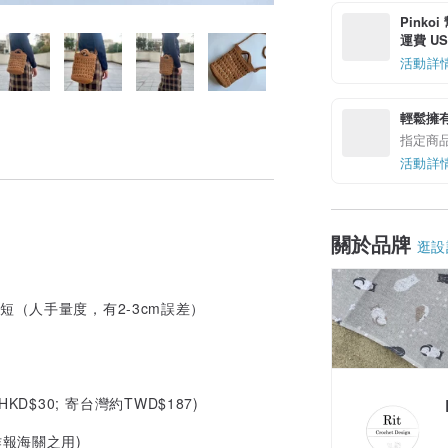
Pinko
運費 US$
活動詳
輕鬆擁
指定商
活動詳
關於品牌
逛設
可調長短（人手量度，有2-3cm誤差）
$30; 寄台灣約TWD$187)
報海關之用)