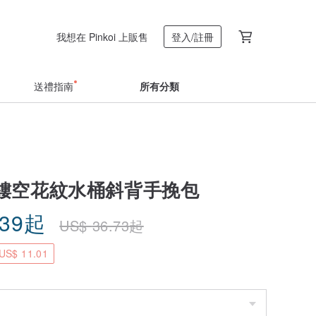
我想在 Pinkoi 上販售
登入/註冊
送禮指南
所有分類
鏤空花紋水桶斜背手挽包
.39
起
US$
36.73
起
S$ 11.01