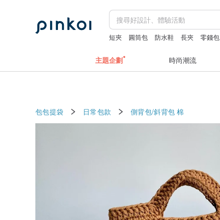
短夾
圓筒包
防水鞋
長夾
零錢包
主題企劃
時尚潮流
包包提袋
日常包款
側背包/斜背包
棉