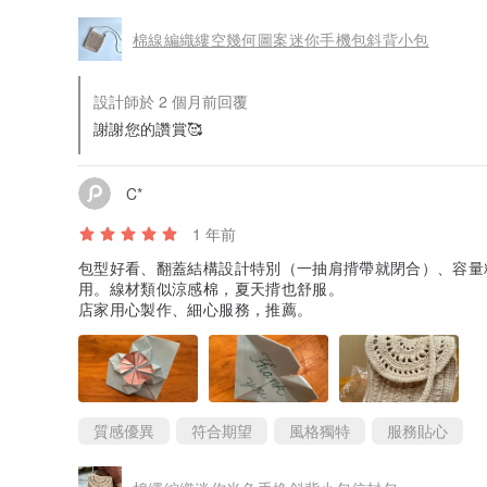
棉線編織縷空幾何圖案迷你手機包斜背小包
設計師於 2 個月前回覆
謝謝您的讚賞🥰
C*
1 年前
包型好看、翻蓋結構設計特別（一抽肩揹帶就閉合）、容量
用。線材類似涼感棉，夏天揹也舒服。
店家用心製作、細心服務，推薦。
質感優異
符合期望
風格獨特
服務貼心