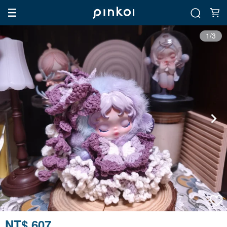
1/3
NT$ 607