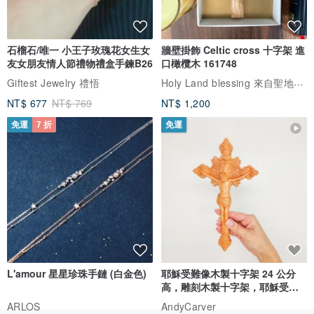
石榴石/唯一 小王子玫瑰花女生女
牆壁掛飾 Celtic cross 十字架 進
友女朋友情人節禮物禮盒手鍊B26
口橄欖木 161748
Holy Land blessing 來自聖地的祝福
Giftest Jewelry 禮悟
NT$ 677
NT$ 769
NT$ 1,200
免運
7 折
免運
L'amour 星星珍珠手鏈 (白金色)
耶穌受難像木製十字架 24 公分
高，雕刻木製十字架，耶穌受難
像天主教十字架
ARLOS
AndyCarver