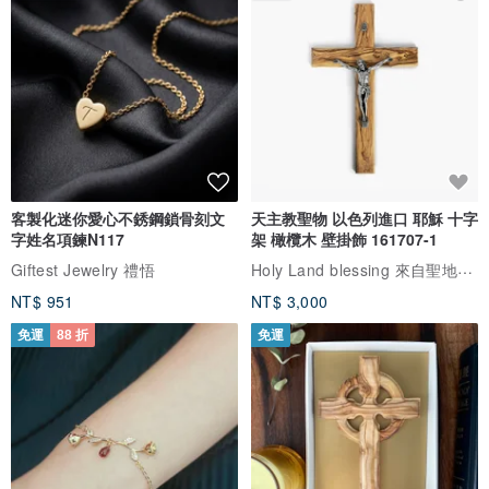
客製化迷你愛心不銹鋼鎖骨刻文
天主教聖物 以色列進口 耶穌 十字
字姓名項鍊N117
架 橄欖木 壁掛飾 161707-1
Holy Land blessing 來自聖地的祝福
Giftest Jewelry 禮悟
NT$ 951
NT$ 3,000
免運
88 折
免運