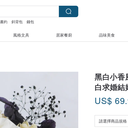
婚書約
斜背包
錢包
風格文具
居家餐廚
品味美食
黑白小香
白求婚結
US$
69