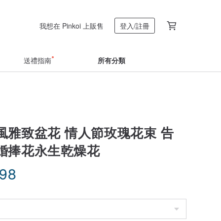
我想在 Pinkoi 上販售
登入/註冊
送禮指南
所有分類
風雅致盆花 情人節玫瑰花束 告
婚捧花永生乾燥花
.98