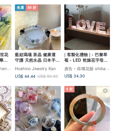
免運
88 折
盛世花
藍紋瑪瑙 茶晶 健康運
| 客製化禮物 | - 巴黎草
畢業
守護 天然水晶 日本手作
莓 - LED 乾燥花字母夜
禮物 能量石手鍊
燈 (三段式調光)
arden
Hoshino Jewelry Kan
廣告
蒔嚐花藝 shibashibaflorist
US$ 34.30
US$ 44.44
US$ 50.50
9 折