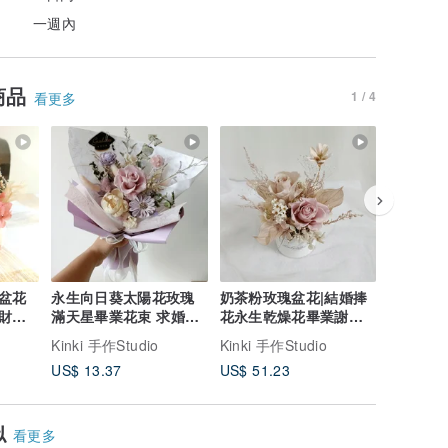
一週內
商品
1 / 4
看更多
盆花
永生向日葵太陽花玫瑰
奶茶粉玫瑰盆花|結婚捧
永生玫瑰
財運
滿天星畢業花束 求婚結
花永生乾燥花畢業謝師
束生日工
婚捧花外拍生日禮物a
禮物生日畢業禮物4七
程七夕情
Kinki 手作Studio
Kinki 手作Studio
Kinki 手
US$ 13.37
US$ 51.23
US$ 14.
似
看更多