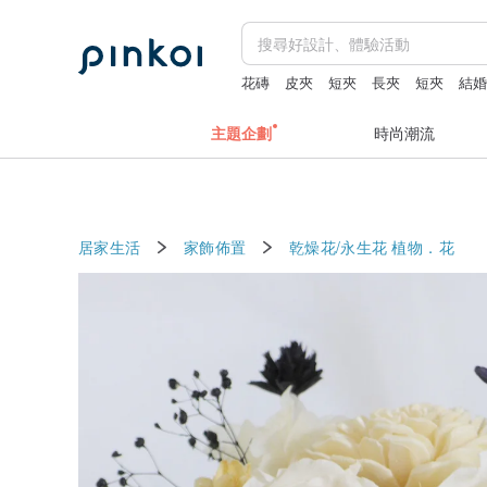
花磚
皮夾
短夾
長夾
短夾
結
主題企劃
時尚潮流
居家生活
家飾佈置
乾燥花/永生花
植物．花