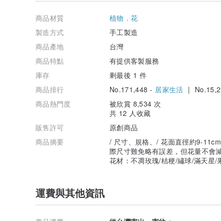
產地台灣 手工製作
商品材質
植物．花
製造方式
手工製造
商品產地
台灣
商品特點
有提供客製服務
庫存
剩最後 1 件
商品排行
No.171,448 -
居家生活
| No.15,2
商品熱門度
被欣賞 8,534 次
共 12 人收藏
販售許可
原創商品
商品摘要
/ 尺寸、規格、/ 花面直徑約9-11c
際尺寸難免略有誤差，但花量不會減少
花材：不凋玫瑰/桔梗/繡球/滿天星/
運費與其他資訊