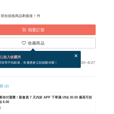
部份規格商品剩最後
1
件
我要訂製
收藏商品
賀卡，結帳完成後填寫
電子賀卡是什麼？
心加入收藏夾
」。付款後需 3 個工作天製作。現在下單預估 8/20~8/27
望清單不怕錯過，有優惠會立刻提醒你喔！
 (2)
i 幫你付運費！新會員 7 天內於 APP 下單滿 US$ 30.00 最高可折
 6.00
情