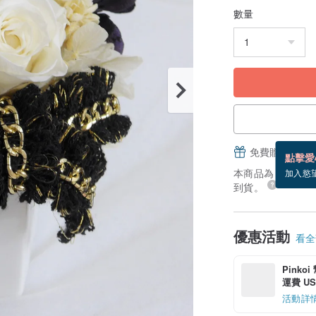
數量
免費贈送電子
點擊愛
本商品為「接單訂製
加入慾
到貨。
優惠活動
看全部
Pinko
運費 US$
活動詳