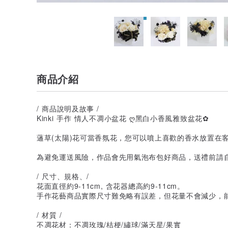
商品介紹
/ 商品說明及故事 /
Kinki 手作 情人不凋小盆花 ღ黑白小香風雅致盆花✿
蓪草(太陽)花可當香氛花，您可以噴上喜歡的香水放置在
為避免運送風險，作品會先用氣泡布包好商品，送禮前請
/ 尺寸、規格、/
花面直徑約9-11cm, 含花器總高約9-11cm。
手作花藝商品實際尺寸難免略有誤差，但花量不會減少，
/ 材質 /
不凋花材：不凋玫瑰/桔梗/繡球/滿天星/果實