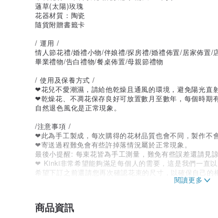
蓪草(太陽)玫瑰
花器材質：陶瓷
隨貨附贈書籤卡
/ 運用 /
情人節花禮/婚禮小物/伴娘禮/探房禮/婚禮佈置/居家佈置/
畢業禮物/告白禮物/餐桌佈置/母親節禮物
/ 使用及保養方式 /
❤花兒不愛潮濕，請給他乾燥且通風的環境，避免陽光直
❤乾燥花、不凋花保存良好可放置數月至數年，每個時期
自然退色風化是正常現象。
/注意事項 /
❤此為手工製成，每次購得的花材品質也會不同，製作不
❤寄送過程難免會有些許掉落情況屬於正常現象。
最後小提醒: 每束花皆為手工測量，難免有些誤差還請見諒
❤ Kinki非常希望能夠滿足每個人的需要，這是我們一直
希望下訂之前還請您再次確認花束的尺寸，以確保自己的
如果無法接受，請不要下訂喔
❤訂購商品3樣(含)以上請選擇以宅配寄出,不適用超商的
商品資訊
產地/製造方式