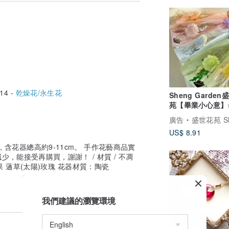
14 -
乾燥花/永生花
Sheng Garden
苑【畢業小心意】
永生花束
廣告
盛世花苑 Sheng G
US$ 8.91
m, 含花器總高約9-11cm。 手作花藝商品實
，能接受再購買，謝謝！ / 材質 / 不凋
果 蓪草(太陽)玫瑰 花器材質：陶瓷
我們建議的瀏覽環境