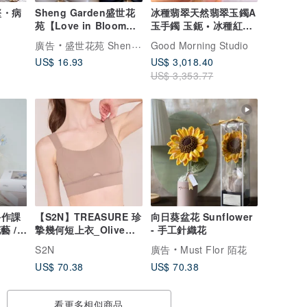
墜・病
Sheng Garden盛世花
冰種翡翠天然翡翠玉鐲A
苑【Love in Bloom愛
玉手鐲 玉鈪 • 冰種紅珊
在綻放】鑰匙圈
瑚翡翠圓鐲
廣告
盛世花苑 Sheng Garden
Good Morning Studio
US$ 16.93
US$ 3,018.40
US$ 3,353.77
手作課
【S2N】TREASURE 珍
向日葵盆花 Sunflower
摯幾何短上衣_Olive
- 手工針織花
藝 /
Yellow T020
S2N
廣告
Must Flor 陌花
US$ 70.38
US$ 70.38
看更多相似商品