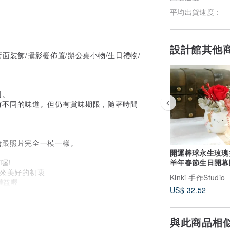
平均出貨速度：
設計館其他
店面裝飾/攝影棚佈置/辦公桌小物/生日禮物/
射。
有不同的味道。但仍有賞味期限，隨著時間
會跟照片完全一模一樣。
開運棒球永生玫瑰
喔!
羊年春節生日開幕
以來美好的初衷
禮物線下取貨
Kinki 手作Studio
權益喔
US$ 32.52
寄貨方式。
與此商品相