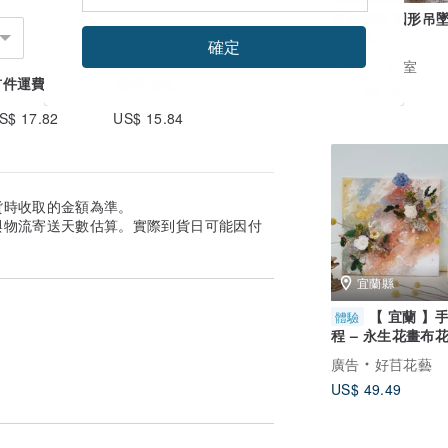
樹脂藝術 圓形吊
態玫瑰
確定
梔子莊工作室
首件運費
續件加收
US$ 28.26
S$ 17.82
US$ 15.84
貨時收取的金額為準。
與物流寄送天數估算。實際到貨日可能因付
宜蘭縣
【 宜蘭 】
體驗
程 – 永生花畫布花
小畫布
廣告
好䒤花藝
US$ 49.49