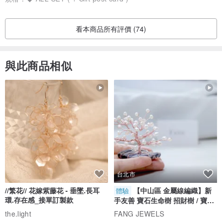
看本商品所有評價 (74)
與此商品相似
台北市
//繁花// 花嫁紫藤花 - 垂墜.長耳
【中山區 金屬線編織】新
體驗
環.存在感_接單訂製款
手友善 寶石生命樹 招財樹 / 寶石
自選
the.light
FANG JEWELS