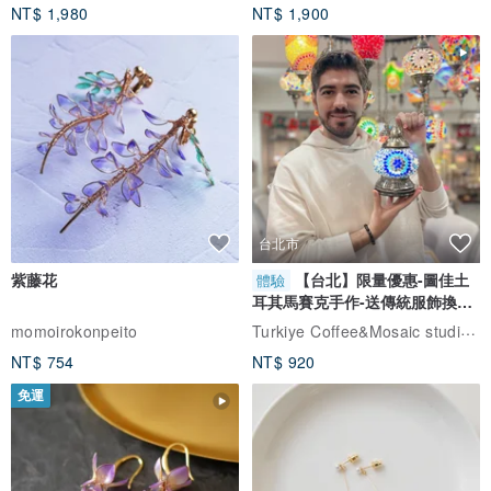
NT$ 1,980
NT$ 1,900
台北市
紫藤花
【台北】限量優惠-圖佳土
體驗
耳其馬賽克手作-送傳統服飾換裝
體驗
Turkiye Coffee&Mosaic studio土耳其咖啡與馬賽克燈工作坊
momoirokonpeito
NT$ 754
NT$ 920
免運