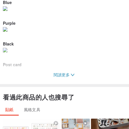
Blue
Purple
Black
Post card
閱讀更多
▶
紙質貼紙
- 此為自行剪裁使用的貼紙
看過此商品的人也搜尋了
▶
尺寸
- 10.5 x 14
貼紙
風格文具
▶
商品選項
- Pink、Blue、Purple、Black = 左 5 張 + 右 5 張 = 共 10 張
- ◆ ALL SET：Pink、Blue、Purple、Black = 共 40 張 +
贈送小卡 1