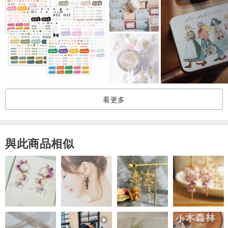
張
▶
Instagram & Twitter : @dadachyo
請追蹤我的 LINE 官方帳號，當 PINKOI 上架新商品時，我會發送通
知給您。
看更多
♥
您好，我是來自韓國的插畫家 DADACHYO。我專門創作女孩的插
畫，並製作貼紙和明信片等商品。感謝大家對我的作品的支持，我現
與此商品相似
在也開始提供國際運送服務。我對大家深表感激。由於我會親自處理
從繪圖、商品製作到出貨的每一個環節，因此可能無法即時回覆。但
我會盡力確保您能安全地收到商品。希望您在使用我的商品時，能感
受到其中的喜悅與美好。