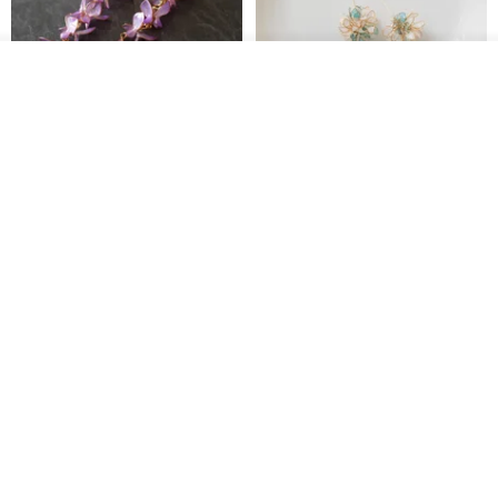
放入購物車
加入收藏
了解品牌
藤花 煌 耳環・耳夾
【繁花計畫】- 清冰
Dip art -nachugo-
紅花 hunghua
NT$ 2,125
NT$ 720
93 折
台北市
晶透紫藤花 垂墜樹脂/耳夾可
【療育時光】DIY製作2副
體驗