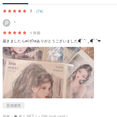
5
(74)
*
1 年前
届きましたらฅʕ•̫͡•ʔฅありがとうございました⚈້͡ ໋͈ ૈ ˌ̫̮ ⚈້͡ ໋͈ ૈ❤
質感優異
規格：
◆ ALL SET ( + Gift post card )