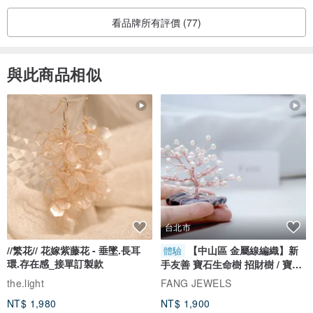
看品牌所有評價 (77)
與此商品相似
台北市
//繁花// 花嫁紫藤花 - 垂墜.長耳
【中山區 金屬線編織】新
體驗
環.存在感_接單訂製款
手友善 寶石生命樹 招財樹 / 寶石
自選
the.light
FANG JEWELS
NT$ 1,980
NT$ 1,900