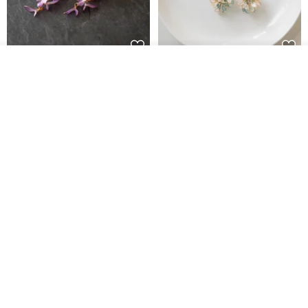
我要排隊
藤花 煌 耳環・耳夾
【繁花計畫】- 清冰
了解品牌
Dip art -nachugo-
紅花 hunghua
NT$ 2,125
NT$ 720
93 折
台北市
晶透紫藤花 垂墜樹脂/耳夾可
【療育時光】DIY製作2副
體驗
專屬UV膠乾燥花樹脂耳環 台北體