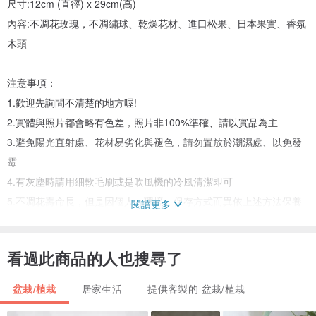
尺寸:12cm (直徑) x 29cm(高)
內容:不凋花玫瑰，不凋繡球、乾燥花材、進口松果、日本果實、香氛
木頭
注意事項：
1.歡迎先詢問不清楚的地方喔!
2.實體與照片都會略有色差，照片非100%準確、請以實品為主
3.避免陽光直射處、花材易劣化與褪色，請勿置放於潮濕處、以免發
霉
4.有灰塵時請用細軟毛刷或是吹風機的冷風清潔即可
5.不凋花壽命長，但是因個人、環境，保存方式而異依上述方法保養
閱讀更多
可以維持約三年(或更久)
6.乾燥花&永生花依存放環境難免還是會有褪色的跡象
看過此商品的人也搜尋了
7.花材多為進口，也有季節的限制，如遇到市場短缺、品質狀況不
佳，考量為您搭配合適漂亮的花材。
盆栽/植栽
居家生活
提供客製的 盆栽/植栽
8.不要劇烈搖晃或碰撞，花容易受損~寄送過程中難以避免有零星花材