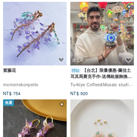
台北市
紫藤花
【台北】限量優惠-圖佳土
體驗
耳其馬賽克手作-送傳統服飾換裝
體驗
Turkiye Coffee&Mosaic studio土耳其咖啡與馬賽克燈工作坊
momoirokonpeito
NT$ 754
NT$ 920
免運