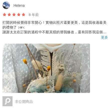
Helena
8 年前
打開的時候覺得非常開心！實物比照片還要更美，這是我收過最美
的禮物了 >w<
謝謝太太在訂製的過程中不厭其煩的替我修改，還有回答我這個新
手客人的各種疑難雜症(?) 真的很高興這份有紀念性價值的禮物是由
更多
太太製作的ww
辛苦了！以後有機會再來麻煩您了～
非公開商品