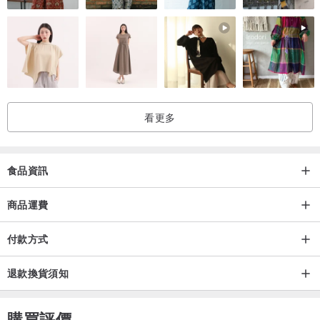
存期限!
產地/製造方式
產地台灣 手工製作
看更多
商品包含法夢精緻禮盒、千層蛋糕一顆、
*(若需提袋與蛋糕盤叉請額
外加購，謝謝)
食品資訊
商品運費
付款方式
退款換貨須知
購買評價