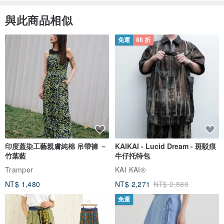
與此商品相似
免運
88 折
印度蓋染工藝親膚純棉 吊帶褲 －
KAIKAI - Lucid Dream - 斑駁痕
竹葉藍
牛仔托特包
Tramper
KAI KAI®
NT$ 1,480
NT$ 2,271
NT$ 2,580
免運