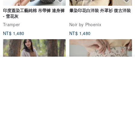
印度蓋染工藝純棉 吊帶褲 連身褲
暈染印花白洋裝 外罩衫 復古洋裝
- 雪花灰
Tramper
Noir by Phoenix
NT$ 1,480
NT$ 1,480
我要排隊
了解品牌
印度蓋染工藝純棉 長褲 －晚霞紅
【波麗印花】皇家鹿苑 澎澎熱氣
球 前短後長 鬆緊帶 長裙
Tramper
Mr. Greenwood
NT$ 1,080
NT$ 2,620