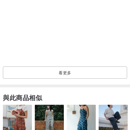
宅配到貨日為：每週一~週六
配送時段:(若無註明就是"不指定"喔)
上午（9:00~13:00）
下午（14:00~18:00）
※提醒您~只能指定『時段』，不能指定『時間』到貨。
◆保存說明
所有產品皆使用天然食材無添加防腐劑，若不立即食用請依照收到商
看更多
品之狀態，放置冰箱冷凍或冷藏保存。
◆保存期限:冷凍產品可保存14天，冷藏僅3天。敬請趁新鮮享用。
與此商品相似
◆冷凍產品，建議可先放置室溫帶退冰40-80分鐘後食用最佳口感(依
照室溫高低退冰時間不同)。
◆若無法一次食用完畢，建議退冰40分鐘之後先分切需要的數量，再
將剩餘蛋糕放回冷凍保存以維持鮮度，待下次食用，但仍建議於14天
內食用完畢，且盡量不要退冰超過2次，以免影響產品本身的味道與保