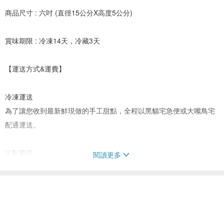
商品尺寸 : 六吋 (直徑15公分X高度5公分)
賞味期限 : 冷凍14天，冷藏3天
【運送方式&運費】
冷凍運送
為了讓您收到最新鮮現做的手工甜點，全程以黑貓宅急便或大嘴鳥宅
配通運送。
宅配費用
閱讀更多
1件 $150
2件 $180
3~6件 $210
滿$4000享免運費