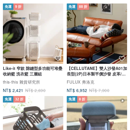
免運
9 折
免運
88 折
Like-it 窄款 隙縫型多功能可堆疊
【CELLUTANE】雙人沙發A01加
收納籃 洗衣籃 三層組
長型(2P)日本製平價沙發 皮革/燈
芯絨
this-this 雜貨研究所
FULUX 弗洛克
NT$ 2,421
NT$ 2,690
NT$ 6,952
NT$ 7,900
免運
32 折
免運
8 折