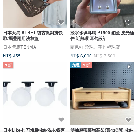
日本天馬 ALBET 復古風斜掛快
淡水珍珠耳環 PT900 鉑金 皮光極
取/層疊兩用洗衣籃
佳 近無瑕 耳勾設計
日本天馬TENMA
蘭佩軒 珍珠。手作輕珠寶
NT$ 455
NT$ 6,000
NT$ 7,500
9 折
免運
9 折
日本Like-it 可堆疊收納洗衣籃專
雙抽屜螢幕增高架(寬42CM) 收納
用 -滑滑便利輪 (專用輪)
書桌展示架 手工 客製化雷射雕刻