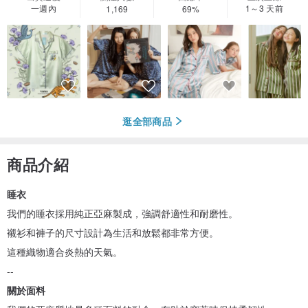
一週內
1～3 天前
1,169
69%
逛全部商品
商品介紹
睡衣
我們的睡衣採用純正亞麻製成，強調舒適性和耐磨性。
襯衫和褲子的尺寸設計為生活和放鬆都非常方便。
這種織物適合炎熱的天氣。
--
關於面料