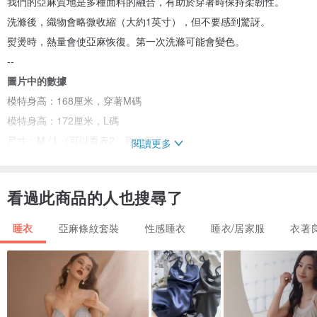
我們的亞麻質地是多種面料的融合，有助於穿著時保持柔韌性。
洗滌後，織物會略微收縮（大約1英寸），但不要感到驚訝。
熨燙時，熱量會使亞麻恢復。第一次洗滌可能會變色。
--
圖片中的數據
模特身高：168厘米，穿著M碼
模特身高：172厘米，L碼
尺寸：M / L（可以看表2，最終圖片）
閱讀更多
顏色：粉紅色
價格：每套售價
看過此商品的人也搜尋了
--
關懷
睡衣
亞麻條紋套裝
性感睡衣
睡衣/居家服
衣著
洗手間溫度
不要使用漂白劑
不應該干燥
應熨燙