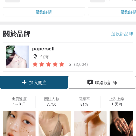
00 現折 NT$100
運費 NT$ 100
活動詳情
活動詳
關於品牌
逛設計品牌
paperself
台灣
5
(2,004)
領優惠券
聯絡設計師
加入關注
出貨速度
關注人數
回應率
上次上線
1～3 日
1 天內
7,750
81%