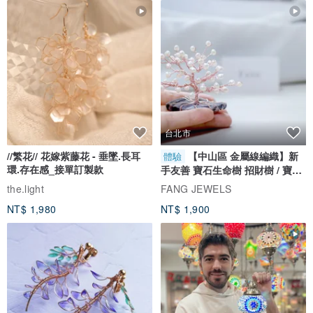
台北市
//繁花// 花嫁紫藤花 - 垂墜.長耳
【中山區 金屬線編織】新
體驗
環.存在感_接單訂製款
手友善 寶石生命樹 招財樹 / 寶石
自選
the.light
FANG JEWELS
NT$ 1,980
NT$ 1,900