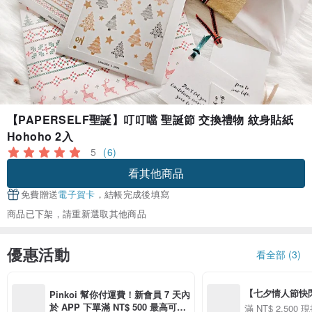
【PAPERSELF聖誕】叮叮噹 聖誕節 交換禮物 紋身貼紙
Hohoho 2入
5
(6)
看其他商品
免費贈送
電子賀卡
，結帳完成後填寫
商品已下架，請重新選取其他商品
優惠活動
看全部 (3)
【七夕情人節快閃】8
Pinkoi 幫你付運費！新會員 7 天內
用 APP 購買任一
於 APP 下單滿 NT$ 500 最高可折
滿 NT$ 2,500 現