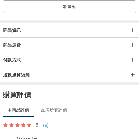
1. 請勿使用於傷口、濕疹、眼週、敏感性及對任何會對黏著劑過敏之
看更多
皮膚部位
2. 兒童使用時請大人陪伴，僅供外用
3. 如有不適，請停止使用
商品資訊
4. 請放置乾燥陰涼處以避免變質。
商品運費
PAPERSELF所有創作及圖片擁有智慧財產權保護，仿冒必就。
付款方式
產地/製造方式
產地/製造方式 倫敦設計 / 中國製造
退款換貨須知
購買評價
本商品評價
品牌所有評價
5
(6)