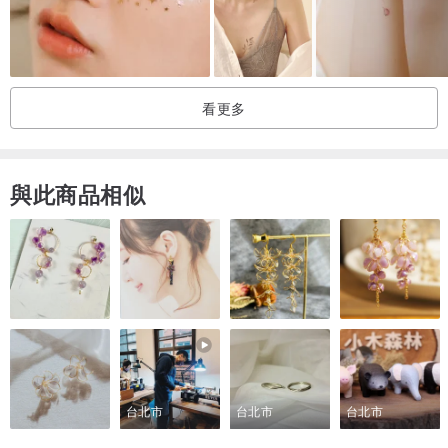
6. 小心撕除背紙後再輕輕的使用冷水抹在圖案上來呈現最好的效果
7. 將其他未使用到的圖案重覆以上步驟貼於皮膚上，創造屬於個人獨
特的亮眼飾品!
看更多
如何清除:
使用嬰兒油敷於圖案上並等待約10秒後，再用化妝棉擦拭去除。
與此商品相似
產品安全性:
＊無毒、安全且不易過敏
＊防水
＊適合3歲以上使用。
台北市
台北市
台北市
注意事項: