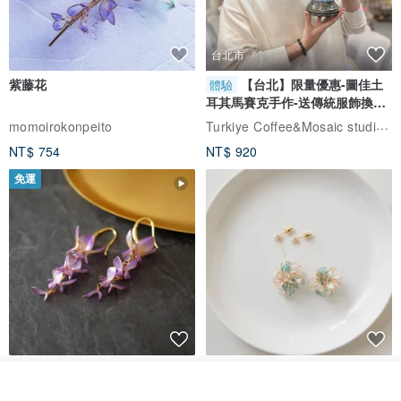
台北市
紫藤花
【台北】限量優惠-圖佳土
體驗
耳其馬賽克手作-送傳統服飾換裝
體驗
Turkiye Coffee&Mosaic studio土耳其咖啡與馬賽克燈工作坊
momoirokonpeito
NT$ 754
NT$ 920
免運
藤花 煌 耳環・耳夾
【繁花計畫】- 清冰
看其他商品
了解品牌