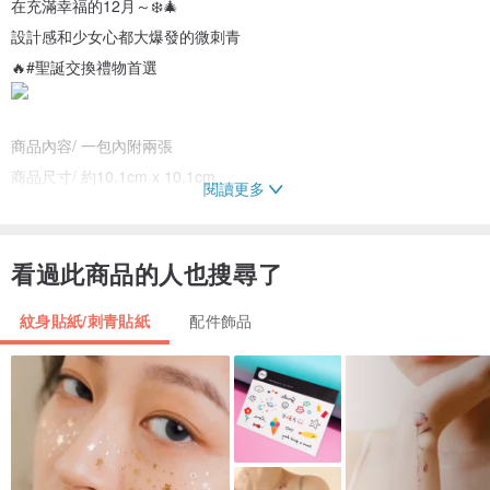
在充滿幸福的12月～❄️🎄
設計感和少女心都大爆發的微刺青
🔥#聖誕交換禮物首選
商品內容/ 一包內附兩張
商品尺寸/ 約10.1cm x 10.1cm
閱讀更多
品牌國家/ 英國倫敦
看過此商品的人也搜尋了
產品使用說明:
1. 決定好喜歡的圖案後將它剪下
紋身貼紙/刺青貼紙
配件飾品
2. 將肌膚上的乳液、護手霜及防曬油等...清除乾淨，以免影響黏貼效
果
3. 撕除刺青貼紙上的透明塑膠膜
4. 參照背面的浮水印圖案選定要貼上的位置後，將圖案面朝下緊貼於
皮膚上，越服貼效果越好
5. 用水將刺青貼紙背面沾濕並輕壓約30秒(請耐心等候喔)