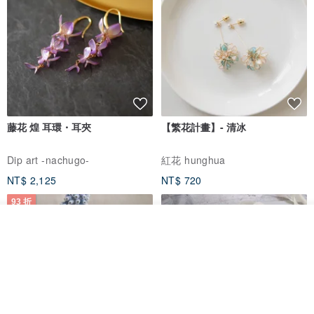
藤花 煌 耳環・耳夾
【繁花計畫】- 清冰
Dip art -nachugo-
紅花 hunghua
NT$ 2,125
NT$ 720
93 折
看其他商品
了解品牌