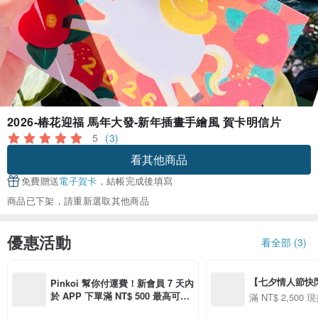
2026-椿花迎福 馬年大發-新年插畫手繪風 賀卡明信片
5
(3)
看其他商品
免費贈送
電子賀卡
，結帳完成後填寫
商品已下架，請重新選取其他商品
優惠活動
看全部 (3)
【七夕情人節快閃】8
Pinkoi 幫你付運費！新會員 7 天內
用 APP 購買任一
於 APP 下單滿 NT$ 500 最高可折
滿 NT$ 2,500 現
00 現折 NT$100
運費 NT$ 100