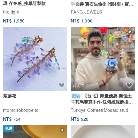
環.存在感_接單訂製款
手友善 寶石生命樹 招財樹 / 寶石
自選
the.light
FANG JEWELS
NT$ 1,980
NT$ 1,900
台北市
紫藤花
【台北】限量優惠-圖佳土
體驗
耳其馬賽克手作-送傳統服飾換裝
體驗
Turkiye Coffee&Mosaic studio土耳其咖啡與馬賽克燈工作坊
momoirokonpeito
NT$ 754
NT$ 920
免運