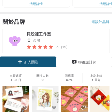
活動詳情
活動詳
關於品牌
逛設計品牌
貝殼裡工作室
台灣
5
(19)
加入關注
聯絡設計師
出貨速度
關注人數
回應率
上次上線
1～3 日
1 天內
36
67%