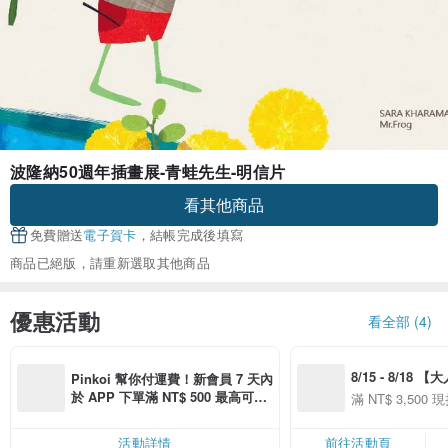
波隆納50週年插畫展-青蛙先生-明信片
看其他商品
免費贈送
電子賀卡
，結帳完成後填寫
商品已絕版，請重新選取其他商品
優惠活動
看全部 (4)
8/15 - 8/18 
Pinkoi 幫你付運費！新會員 7 天內
季】滿 NT$3500
於 APP 下單滿 NT$ 500 最高可折
滿 NT$ 3,500 現
50
運費 NT$ 100
50
活動詳情
前往活動頁