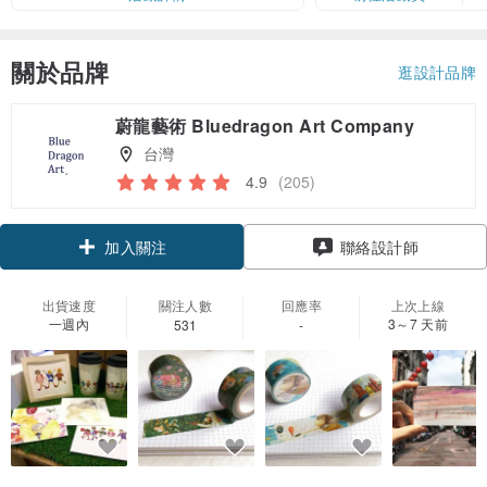
關於品牌
逛設計品牌
蔚龍藝術 Bluedragon Art Company
台灣
4.9
(205)
領優惠券
加入關注
聯絡設計師
出貨速度
關注人數
回應率
上次上線
一週內
3～7 天前
531
-