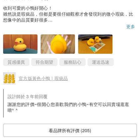
收到可愛的小鴨好開心！
雖然說是瑕疵品，但都是要很仔細觀察才會發現到的微小瑕疵，比
想像中的品質要好很多
聞起來有一點像梅子粉和牛奶糖的香味，香香甜甜的 XD
更多
很喜歡！而且出貨速度很快，謝謝～
質感優異
符合期望
服務貼心
運送迅速
官方版黃色小鴨 | 瑕疵品
設計師於 3 年前回覆
謝謝您的評價~很開心您喜歡我們的小鴨~有空可以回賣場逛逛
唷^ ^
看品牌所有評價 (205)