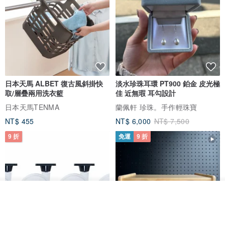
日本天馬 ALBET 復古風斜掛快
淡水珍珠耳環 PT900 鉑金 皮光極
取/層疊兩用洗衣籃
佳 近無瑕 耳勾設計
日本天馬TENMA
蘭佩軒 珍珠。手作輕珠寶
NT$ 455
NT$ 6,000
NT$ 7,500
9 折
免運
9 折
看其他商品
了解品牌