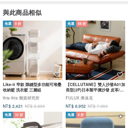
與此商品相似
免運
9 折
免運
88 折
Like-it 窄款 隙縫型多功能可堆疊
【CELLUTANE】雙人沙發A01加
收納籃 洗衣籃 三層組
長型(2P)日本製平價沙發 皮革/燈
芯絨
this-this 雜貨研究所
FULUX 弗洛克
NT$ 2,421
NT$ 2,690
NT$ 6,952
NT$ 7,900
免運
32 折
免運
8 折