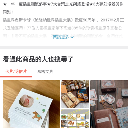
★一年一度插畫潮流盛事★7大台灣之光榮耀登場★3大夢幻場景與你
同樂！
插畫界奧斯卡獎《波隆納世界插畫大展》歡慶50周年， 2017年2月正
式登陸臺灣！77位入圍插畫家筆下高達385件的珍貴插畫原作完整公
開！非看不可的插畫大展，不用出國也能朝聖的潮流盛會，台灣僅此
閱讀更多
一場，只在台北華山！
看過此商品的人也搜尋了
展覽名稱：插畫界奧斯卡歡慶50週年：波隆納世界插畫大展
主辦單位：蔚龍藝術有限公司、BolognaFiere
卡片/明信片
風格文具
協辦單位：聯合數位文創、 SCBWI-Taiwan 童書作家與插畫家協會台
灣分會
展覽期間：2017年2月24日 - 2017年4月26日
展覽時間：10:00 - 18:00 (17:30後現場停止售票)
展覽地點：華山1914文創園區 紅磚六合院西5館