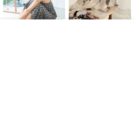
放入購物車
印度蓋染工藝純棉 吊帶褲 連身褲
暈染印花白洋裝 外罩衫 復古洋裝
加入收藏
了解品牌
- 雪花灰
Tramper
Noir by Phoenix
NT$ 1,480
NT$ 1,480
印度蓋染工藝純棉 長褲 －晚霞紅
【波麗印花】皇家鹿苑 澎澎熱氣
球 前短後長 鬆緊帶 長裙