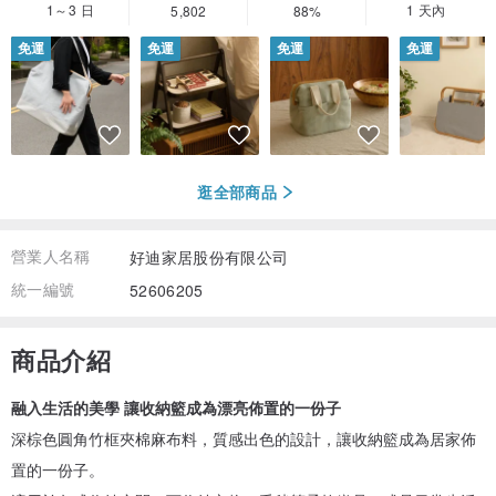
1～3 日
1 天內
5,802
88%
免運
免運
免運
免運
逛全部商品
營業人名稱
好迪家居股份有限公司
統一編號
52606205
商品介紹
融入生活的美學 讓收納籃成為漂亮佈置的一份子
深棕色圓角竹框夾棉麻布料，質感出色的設計，讓收納籃成為居家佈
置的一份子。