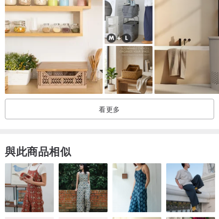
▌商品規格
尺寸：圓形 - 25.6 x 25.6 x 20 H cm／長方形 - 38 x 26 x 16 H cm／
正方形 - 33 x 33 x 33 H cm
材質：竹, 布 (聚酯纖維、棉、麻)
承重：5 kg
產地：中國
看更多
與此商品相似
-----
_購買需知_
1. Gudee 產品採用全天然竹材，故有竹子自然生長的紋路、色差等現