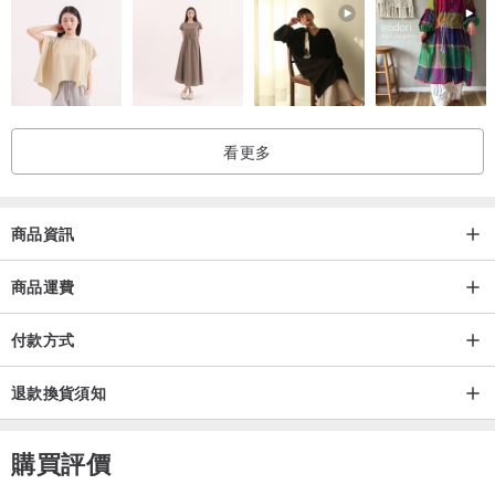
象，因此每個產品都是獨一無二的，在不影響結構的情況下，竹子的
自然現象不屬於瑕疵品保固範圍。
2. 商品為純手工製作，故可能產生些許誤差，誤差值在1-3公分上下
為合理範圍。
3. 商品可能因拍攝或電腦螢幕顯示產生色差問題，請一律以實品為
看更多
準。
商品資訊
_退換貨需知_
1. 簽收物品請檢查外箱是否破損，破損嚴重可拒絕收或讓物流將商品
商品運費
退回。
2. 商品到貨有瑕疵，請聯繫 Gudee 客服協助。
付款方式
3. 每張訂單僅提供七日猶豫期內提供乙次退貨免運服務；若於七日內
退款換貨須知
須加退商品，請自行負擔退貨運費，為避免爭議發生，請確實驗收商
品再進行退貨。
4. 若要退貨/換貨，請保持原包裝完整，商品一旦使用皆無法退換貨。
購買評價
5. 七日猶豫期，不可適用於下述情況，在非瑕疵品的情況下留有污