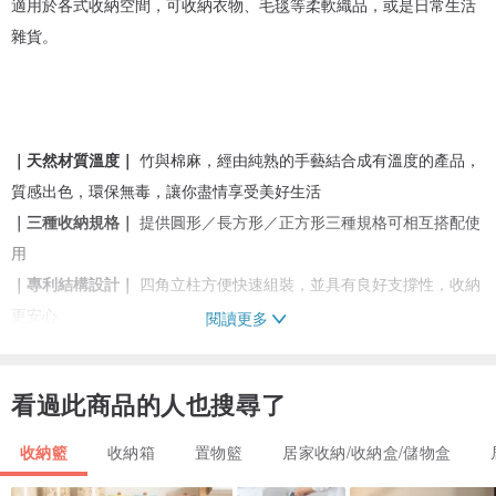
適用於各式收納空間，可收納衣物、毛毯等柔軟織品，或是日常生活
雜貨。
｜天然材質溫度｜
竹與棉麻，經由純熟的手藝結合成有溫度的產品，
質感出色，環保無毒，讓你盡情享受美好生活
｜三種收納規格｜
提供圓形／長方形／正方形三種規格可相互搭配使
用
｜專利結構設計｜
四角立柱方便快速組裝，並具有良好支撐性，收納
更安心
閱讀更多
｜適用多種空間｜
各式空間必備，幫你妥善收納生活雜貨、衣物毛
毯、零食玩具等
看過此商品的人也搜尋了
收納籃
收納箱
置物籃
居家收納/收納盒/儲物盒