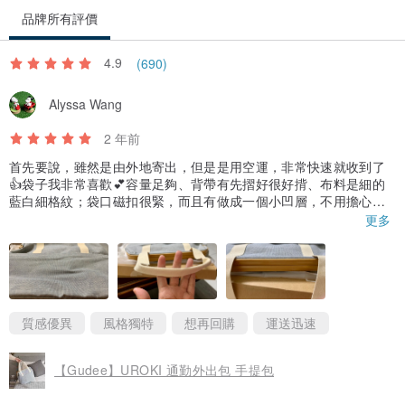
漬、磨損、有異味、配件不全，或因使用方式導致商品損壞，恕不接
品牌所有評價
受退換貨。
4.9
(690)
_保固需知_
Alyssa Wang
1. 自購買日期起享有一年保固服務。本保固僅限一般室內正常使用情
2 年前
況下。品質保證涵蓋的範圍：竹製框架、椅腳、零件。
首先要說，雖然是由外地寄出，但是是用空運，非常快速就收到了
2. 於保固期限內，若商品發生使用問題，請聯繫原購買商家，並提供
👍袋子我非常喜歡💕容量足夠、背帶有先摺好很好揹、布料是細的
完整商品含配件、內外包裝及原購買憑證，若商品在符合正常使用狀
藍白細格紋；袋口磁扣很緊，而且有做成一個小凹層，不用擔心手
被夾到，也方便打開⋯以上種種，這個價格真是值得。硬要說缺點
更多
況且符合本公司商品保固條件，本公司將提供商品維修或以相同或同
的話就是，前後側袋都是一整片的沒做分格，比較容易掀開，只能
等級之商品替換，恕不提供退貨/款服務。
放薄薄的物品，有分格可能比較好，但是外觀就會多一道車線就比
較不美觀吧？（個人想法）
質感優異
風格獨特
想再回購
運送迅速
【Gudee】UROKI 通勤外出包 手提包