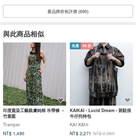
看品牌所有評價 (690)
與此商品相似
免運
88 折
印度蓋染工藝親膚純棉 吊帶褲 －
KAIKAI - Lucid Dream - 斑駁痕
竹葉藍
牛仔托特包
Tramper
KAI KAI®
NT$ 1,480
NT$ 2,271
NT$ 2,580