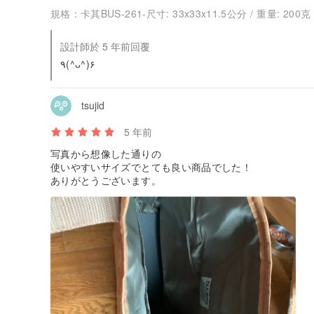
規格：
卡其BUS-261-尺寸: 33x33x11.5公分 / 重量: 200克
設計師於 5 年前回覆
٩(^ᴗ^)۶
tsujid
5 年前
写真から想像した通りの
使いやすいサイズでとても良い商品でした！
ありがとうございます。