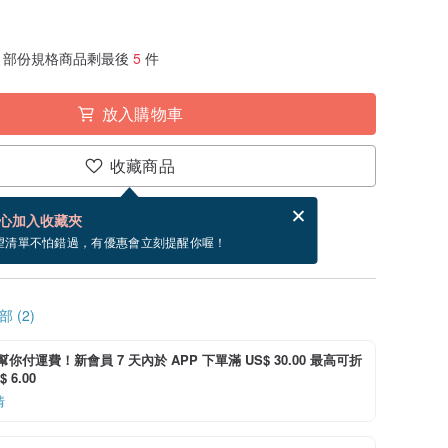
部份規格商品剩最後
5
件
放入購物車
收藏商品
賀卡，結帳完成後填寫
電子賀卡是什麼？
心加入收藏夾
~8/29 到貨。
望清單不怕錯過，有優惠會立刻提醒你喔！
 (2)
i 幫你付運費！新會員 7 天內於 APP 下單滿 US$ 30.00 最高可折
 6.00
情