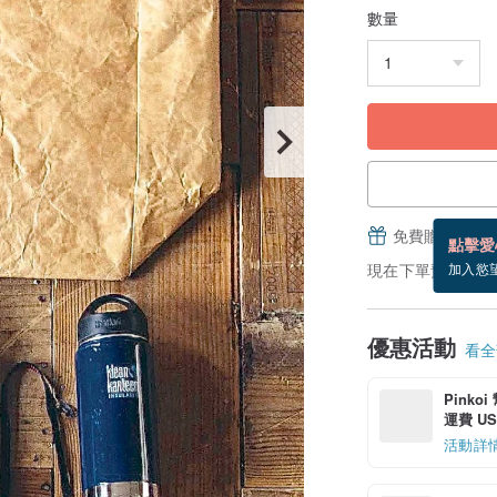
數量
免費贈送電子
點擊愛
現在下單預估 8/23
加入慾
優惠活動
看全部
Pinko
運費 US$
活動詳