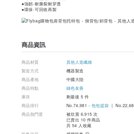
●強韌-耐撕裂耐穿透
●環保-可回收再製
商品資訊
商品材質
其他人造纖維
製造方式
機器製造
商品產地
中國大陸
商品特點
綠色友善
庫存
剩最後 5 件
商品排行
No.74,981 -
包包提袋
| No.22,68
商品熱門度
被欣賞 6,915 次
已賣出 10 件商品
共 54 人收藏
販售許可
授權販售