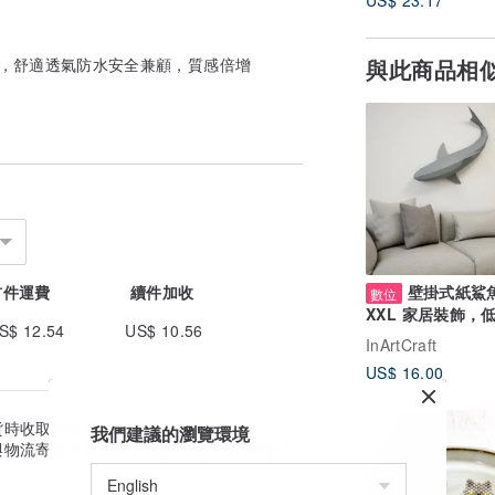
US$ 23.17
布，舒適透氣防水安全兼顧，質感倍增
與此商品相
首件運費
續件加收
壁掛式紙鯊
數位
XXL 家居裝飾，
S$ 12.54
US$ 10.56
模型，數字模板
InArtCraft
US$ 16.00
貨時收取的金額為準。
我們建議的瀏覽環境
與物流寄送天數估算。實際到貨日可能因付