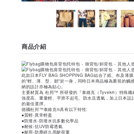
商品介紹
此款日本FLY BAG SHOPPING BAG結合了紙、布
的"輕、薄、型、韌"於一身，同時日本商品極為重視的觸
納的設計亦極為貼心。
主要材質為 杜邦™ 所研發的『泰維克（Tyvek®）特殊
強度高、重量輕、平滑不起毛、防水且透氣，加上日本設
的最佳選擇。
德國杜邦™泰維克®具有以下特性:
●質輕-異常輕盈
●防潑水-防潑水抗多數化學品
●耐候-抗UV防霉透氣
●耐用-防塵經久用耐荷重