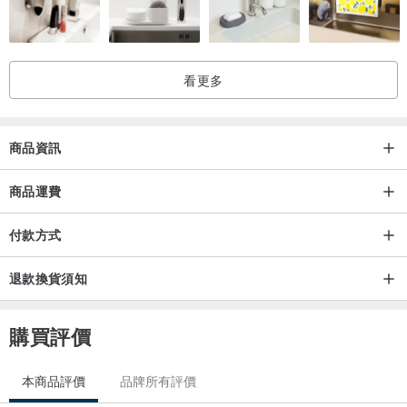
是對過敏和人體幾乎無害的材料。
通過使用一種獨特的材料，該材料在純錫中包含百分之幾的
看更多
SILVER（銀），不含鉛或其他合金，它已成為
珠寶，其強度和光澤度均高於原始錫。
商品資訊
錫與其他金屬不同。
商品運費
----------------------------------------------
----------------
付款方式
*通常會在2天內
退款換貨須知
髮貨。如果您指定交貨日期和時間，請在購買時填寫備註欄。
購買評價
每件作品都是由工匠手工製作的，因此擁擠可能會花費一些時間。
請
本商品評價
品牌所有評價
。