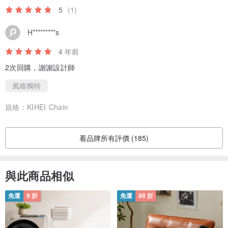
5
(1)
*選擇
H*********s
球鍊或Kihei鏈。
4 年前
----------------------------------------------
----------------
2次回購，謝謝設計師
風格獨特
珠寶配飾男士女士簡單
手工製作的禮物禮物禮物
規格：
KIHEI Chain
戒指項鍊
手鐲銀配對黃銅錫
看品牌所有評價 (185)
與此商品相似
免運
9 折
免運
88 折