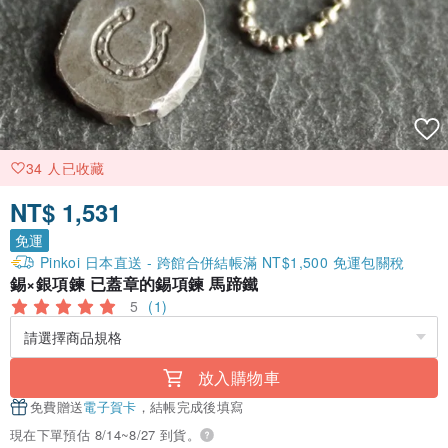
34 人已收藏
NT$ 1,531
免運
Pinkoi 日本直送 - 跨館合併結帳滿 NT$1,500 免運包關稅
錫×銀項鍊 已蓋章的錫項鍊 馬蹄鐵
5
(1)
放入購物車
免費贈送
電子賀卡
，結帳完成後填寫
現在下單預估 8/14~8/27 到貨。