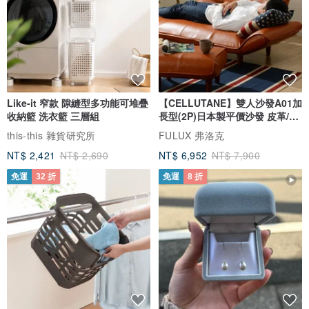
Like-it 窄款 隙縫型多功能可堆疊
【CELLUTANE】雙人沙發A01加
收納籃 洗衣籃 三層組
長型(2P)日本製平價沙發 皮革/燈
芯絨
this-this 雜貨研究所
FULUX 弗洛克
NT$ 2,421
NT$ 2,690
NT$ 6,952
NT$ 7,900
免運
32 折
免運
8 折