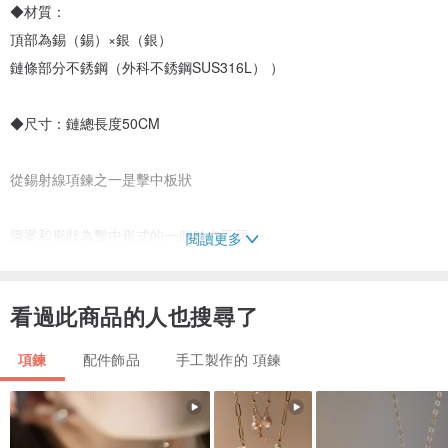
◆材質：
頂部為錫（錫）×銀（銀）
鏈條部分不銹鋼（外科不銹鋼SUS316L） ）
◆尺寸：鏈總長度50CM
從錫射線項鍊之一是擊中板狀
圖案和形狀為擊中形式的一個點也不同
閱讀更多
不從（圖像的大小顯著不同
看過此商品的人也搜尋了
加工錫（錫）製成的項鍊，也用於餐具和酒具
SILVER（銀）通過使用混合特殊材料製成的項鍊，其光澤度和強度比
項鍊
配件飾品
手工製作的 項鍊
原始錫少幾個百分點它是一種材料。
使用不銹鋼鏈以適應錫和色鏈部