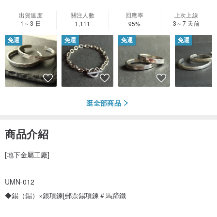
出貨速度
關注人數
回應率
上次上線
1～3 日
3～7 天前
1,111
95%
免運
免運
免運
免運
逛全部商品
商品介紹
[地下金屬工廠]
UMN-012
◆錫（錫）×銀項鍊[郵票錫項鍊＃馬蹄鐵