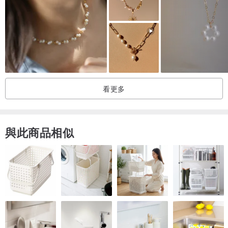
閃亮而從該帶電鍍鏈平靜不同。
*使用通常稱為外科用不銹鋼的SUS316L。
官方名稱為“ SUS316L”，一種用於剪刀和手術刀的醫用不銹鋼材料。
與錫類似，它在
看更多
配件領域廣泛用作對金屬過敏較不敏感的材料。
----------------------------------------------
----------------
與此商品相似
錫（錫）
白色光澤
柔軟且可擴展的金屬