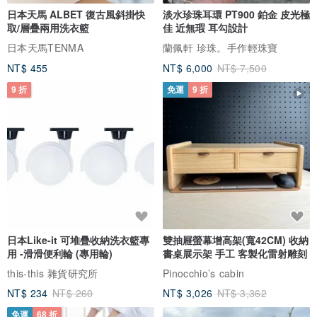
日本天馬 ALBET 復古風斜掛快
淡水珍珠耳環 PT900 鉑金 皮光極
取/層疊兩用洗衣籃
佳 近無瑕 耳勾設計
日本天馬TENMA
蘭佩軒 珍珠。手作輕珠寶
NT$ 455
NT$ 6,000
NT$ 7,500
9 折
免運
9 折
日本Like-it 可堆疊收納洗衣籃專
雙抽屜螢幕增高架(寬42CM) 收納
用 -滑滑便利輪 (專用輪)
書桌展示架 手工 客製化雷射雕刻
this-this 雜貨研究所
Pinocchio’s cabin
NT$ 234
NT$ 260
NT$ 3,026
NT$ 3,362
免運
68 折