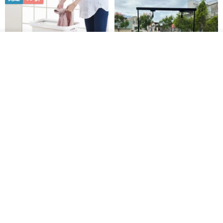
放入購物車
加入收藏
了解品牌
日本squ+ SUN&WASSER可層疊
工業風_植物雙層展示層架/塊根/
置物洗衣籃-2入-多色可選
多肉植物/鐵網**歡迎客製**
日本squ+
銳龍工藝設計
NT$ 1,898
NT$ 2,790
NT$ 18,800
免運