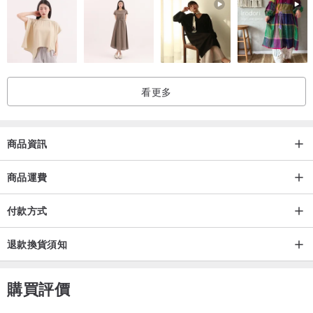
平價小資買的起 經濟實惠又便宜
品質服務🍒全部有把關
※給外國寶貝們的話：因國外運費金額較高，若無重大瑕疵恕不得退換
看更多
貨。
如對商品有興趣但想看更多細節照片的寶貝們~
歡迎私訊向我們詢問喔~
商品資訊
✨收到包裹開箱時記得要全程錄影喔~
商品運費
這樣我們才能在第一時間了解狀況並盡快幫您處理❤️
付款方式
退款換貨須知
購買評價