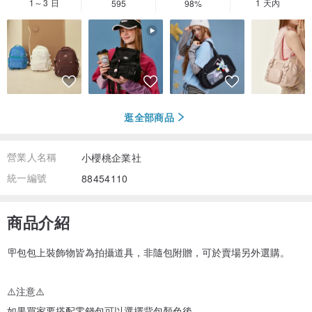
1～3 日
1 天內
595
98%
逛全部商品
營業人名稱
小櫻桃企業社
統一編號
88454110
商品介紹
🪧包包上裝飾物皆為拍攝道具，非隨包附贈，可於賣場另外選購。
⚠️注意⚠️
如果買家要搭配零錢包可以選擇背包顏色後，