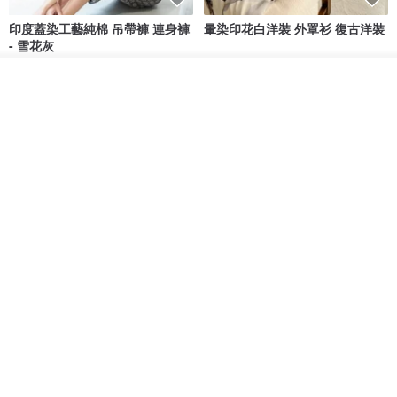
印度蓋染工藝純棉 吊帶褲 連身褲
暈染印花白洋裝 外罩衫 復古洋裝
- 雪花灰
Tramper
Noir by Phoenix
放入購物車
NT$ 1,480
NT$ 1,480
加入收藏
了解品牌
印度蓋染工藝純棉 長褲 －晚霞紅
【波麗印花】皇家鹿苑 澎澎熱氣
球 前短後長 鬆緊帶 長裙
Tramper
Mr. Greenwood
NT$ 1,080
NT$ 2,620