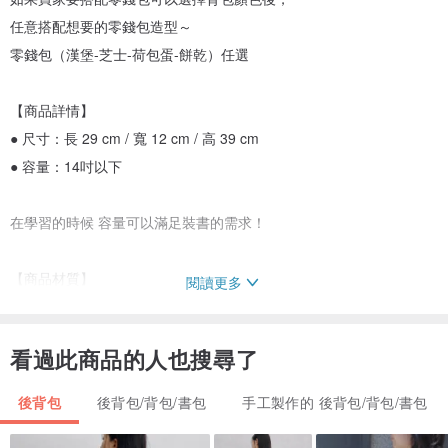
任意搭配想要的零錢包造型～
零錢包（漢堡-芝士-荷包蛋-餅乾）任選
【商品詳情】
● 尺寸：長 29 cm / 寬 12 cm / 高 39 cm
● 容量：14吋以下
在學習的時候 容量可以滿足裝書的需求！
【商品材質】
閱讀更多
● 材質：聚酯纖維
看過此商品的人也搜尋了
【商品款式】
芝士黃 / 學院黑 / 巧克力棕 / 奶油白
後背包
後背包/背包/書包
手工製作的 後背包/背包/書包
你愛住了嗎！把食物掛在書包上是創意的發想