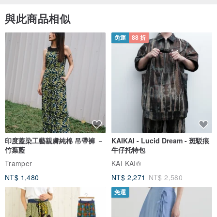
與此商品相似
免運
88 折
印度蓋染工藝親膚純棉 吊帶褲 －
KAIKAI - Lucid Dream - 斑駁痕
竹葉藍
牛仔托特包
Tramper
KAI KAI®
NT$ 1,480
NT$ 2,271
NT$ 2,580
免運