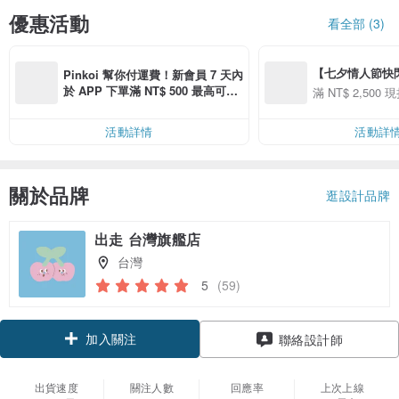
優惠活動
看全部 (3)
【七夕情人節快閃】8
Pinkoi 幫你付運費！新會員 7 天內
用 APP 購買任一
於 APP 下單滿 NT$ 500 最高可折
滿 NT$ 2,500 現
00 現折 NT$100
運費 NT$ 100
活動詳情
活動詳
關於品牌
逛設計品牌
出走 台灣旗艦店
台灣
5
(59)
加入關注
聯絡設計師
出貨速度
關注人數
回應率
上次上線