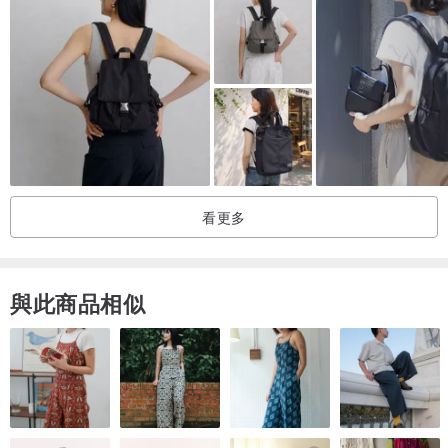
可愛的造形 讓你變成醒目的焦點🌟
【商品細節】
可拆卸的零錢包物件！
造型滿分！
拉鍊開合 順滑超好開💕
多個口袋讓你放置超輕鬆
看更多
可愛的包 就等你來擁有😋🔅
台灣獨家經銷代理 保證正品🙆🏻‍♀️
與此商品相似
超快速出貨🚚
🍒新品陸續上架中🍒
種類選擇眾多 別忘記關注我們👀
有問題都可以聊聊~
都有專人回覆您💓