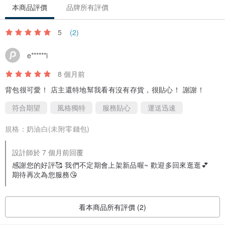
本商品評價
品牌所有評價
5
(2)
e******i
8 個月前
背包很可愛！ 店主還特地幫我看有沒有存貨，很貼心！ 謝謝！
符合期望
風格獨特
服務貼心
運送迅速
【商品授權】
規格：
奶油白(未附零錢包)
⁺⋆ 本商品為「中國原創品牌 出走Vanwalk 」原廠設計生產，由本公司
設計師於 7 個月前回覆
經品牌方授權合法進口銷售。
感謝您的好評🥰 我們不定期會上架新品喔~ 歡迎多回來逛逛💕
期待再次為您服務😘
看本商品所有評價 (2)