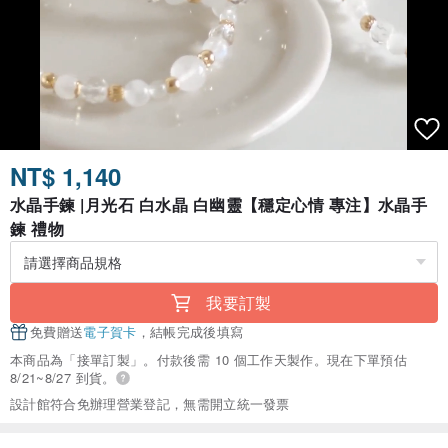
NT$ 1,140
水晶手鍊 |月光石 白水晶 白幽靈【穩定心情 專注】水晶手
鍊 禮物
我要訂製
免費贈送
電子賀卡
，結帳完成後填寫
本商品為「接單訂製」。付款後需 10 個工作天製作。現在下單預估
8/21~8/27 到貨。
設計館符合免辦理營業登記，無需開立統一發票