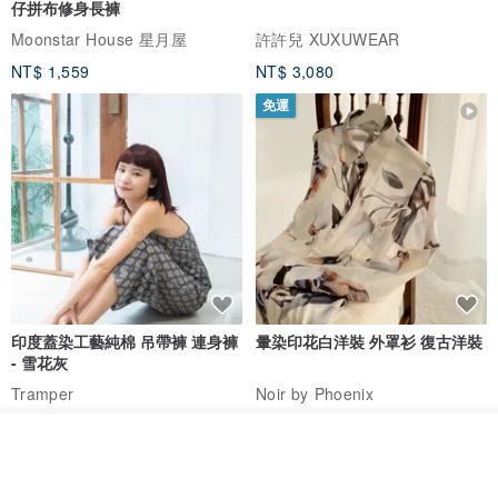
仔拼布修身長褲
Moonstar House 星月屋
許許兒 XUXUWEAR
NT$ 1,559
NT$ 3,080
免運
❙ 聊聊- 如何保養飾品
✦ 水晶上的金屬飾品，接觸空氣、汗水等會氧化變黑為正常現象，未
配帶時可以軟布擦拭，放入收納夾鏈袋中，保持乾燥有助於維持飾品
的光澤與壽命。
✦ 清潔飾品可拭銀布輕搓或用牙膏加水以指腹或軟毛刷輕輕搓洗，至
完全乾燥(注意孔縫不易乾)，再收入夾鏈袋保存
✦ 飾品碰海水，當日請務必浸泡在自來水中，將孔隙中的鹽分去除，
印度蓋染工藝純棉 吊帶褲 連身褲
暈染印花白洋裝 外罩衫 復古洋裝
到完全乾燥。
- 雪花灰
Tramper
Noir by Phoenix
NT$ 1,480
NT$ 1,480
我要訂製
每個水晶礦石都是獨一無二的！
加入收藏
了解品牌
♡好好保養，它就能帶給你久久好運♡