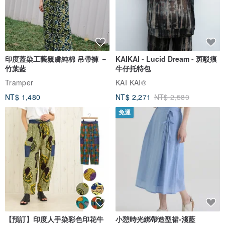
至少一個晚上。讓你的水晶們時常保持正能量！
✦ 另外，消磁用的水晶碎石沒有使用時，也可定期曬曬太陽幫他們充
電唷！
✦ 因水晶會記憶磁場，當自己的水晶被其他人碰到，或出入磁場較混
印度蓋染工藝親膚純棉 吊帶褲 －
KAIKAI - Lucid Dream - 斑駁痕
濁的地方就要消磁，例如：醫院、賓館等，將不好的能量從水晶內清
竹葉藍
牛仔托特包
除。
Tramper
KAI KAI®
NT$ 1,480
NT$ 2,271
NT$ 2,580
免運
❙ 聊聊- 如何保養水晶
⭐ 飾品不建議戴著洗澡、下海水、泡溫泉等，會傷害水晶及加速金屬
氧化。
✦ 水晶盡量不要與硬物相碰撞。因天然礦石表面有極細微的紋理受撞
後易裂，會影響水晶價值和完美度。
✦ 水晶礦石要遠離火源、曝曬等熱源的地方，避免礦石遇熱會變
質。
【預訂】印度人手染彩色印花牛
小憩時光綁帶造型裙-淺藍