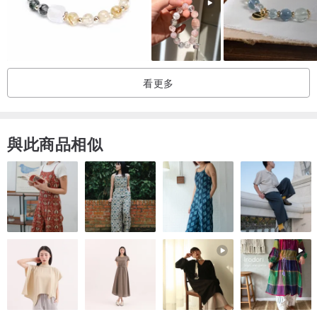
❙ 說說-關於白水晶：
幫助平衡心靈、提升集中專注力，淨化混亂磁場、獲得好能量
1、適合上班族和學生，使人頭腦清晰有助提高工作效率，為你帶來靈
看更多
感泉源，思想更敏捷。
2、適合配戴白水晶靜坐冥想，達到淨化安寧。
3、將白水晶擺放在家裡或公司的財位，能使氣場旺盛，有助於生財、
與此商品相似
旺財。
4、長時間佩戴白水晶，它的磁場會幫你擋掉一些不良磁場的襲擊，幫
你擋剎。
5、能夠幫助調節情緒及身心健康。
❙ 說說-關於白幽靈：
有助提升運氣、淨化個人氣場，消除霉運、讓不好的過去慢慢釋懷