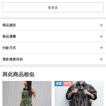
看更多
【請注意】
商品資訊
1、天然礦石一定有不同的紋理和色彩，甚至礦缺、冰裂和棉絮等，這
商品運費
些都是自然現象。
2、水晶不接受退換貨。
付款方式
3、照片為實體拍攝，每台電腦螢幕難免有色差，光線、角度和礦石切
面不同，故會有些微色澤不同。
退款換貨須知
4、產品為手工製作，尺寸會有些微誤差屬正常範圍。
與此商品相似
免運
88 折
❙ 聊聊-水晶消磁：
⭐ 新買回去的水晶要記得消磁！作法：將水晶飾品放入水晶碎石中，