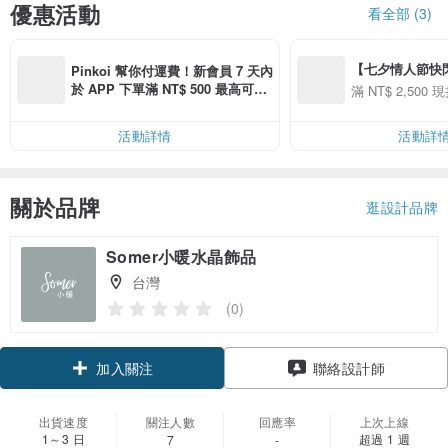
優惠活動
看全部 (3)
【七夕情人節快閃】8
Pinkoi 幫你付運費！新會員 7 天內
用 APP 購買任一
於 APP 下單滿 NT$ 500 最高可折
滿 NT$ 2,500 現
00 現折 NT$100
運費 NT$ 100
活動詳情
活動詳
關於品牌
逛設計品牌
Somer小暖水晶飾品
台灣
(0)
加入關注
聯絡設計師
出貨速度
關注人數
回應率
上次上線
1～3 日
超過 1 週
7
-