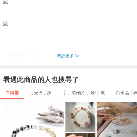
閱讀更多
❙ 說說-關於月光石：
被稱為「戀人之石」，招來美好愛情，讓愛人雙方感情融洽。有助緩
和急躁情緒、穩定心情
看過此商品的人也搜尋了
1、傳說是月亮之神留在人間的禮物，被譽為專招真命天子的寶石
白幽靈
月光石手鍊
手工製作的 手鍊/手環
白水晶手
2、幫助招來美好愛情能量，可使二人幸福、快樂！
3、月光石細膩氣質的特性，可平穩心緒、讓人保持安定，適合性子較
急躁的人